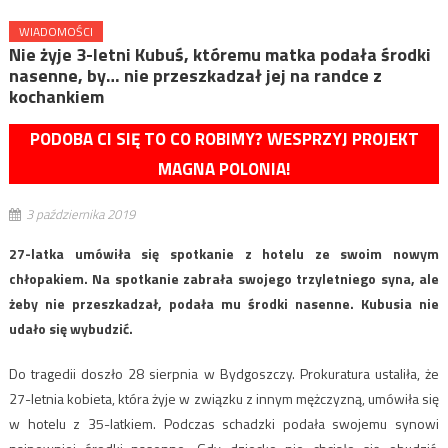
WIADOMOŚCI
Nie żyje 3-letni Kubuś, któremu matka podała środki
nasenne, by… nie przeszkadzał jej na randce z
kochankiem
PODOBA CI SIĘ TO CO ROBIMY? WESPRZYJ PROJEKT
MAGNA POLONIA!
3 października 2019
27-latka umówiła się spotkanie z hotelu ze swoim nowym
chłopakiem. Na spotkanie zabrała swojego trzyletniego syna, ale
żeby nie przeszkadzał, podała mu środki nasenne. Kubusia nie
udało się wybudzić.
Do tragedii doszło 28 sierpnia w Bydgoszczy. Prokuratura ustaliła, że
27-letnia kobieta, która żyje w związku z innym mężczyzną, umówiła się
w hotelu z 35-latkiem. Podczas schadzki podała swojemu synowi