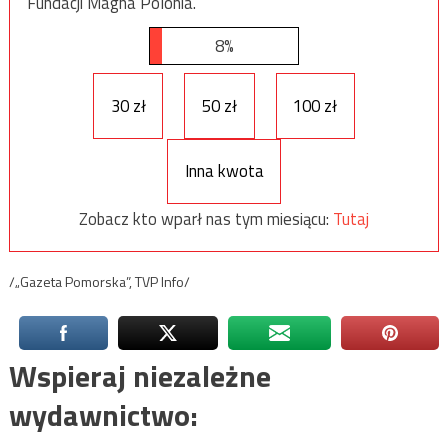
Fundacji Magna Polonia.
8%
30 zł
50 zł
100 zł
Inna kwota
Zobacz kto wparł nas tym miesiącu:
Tutaj
/„Gazeta Pomorska”, TVP Info/
Wspieraj niezależne
wydawnictwo: