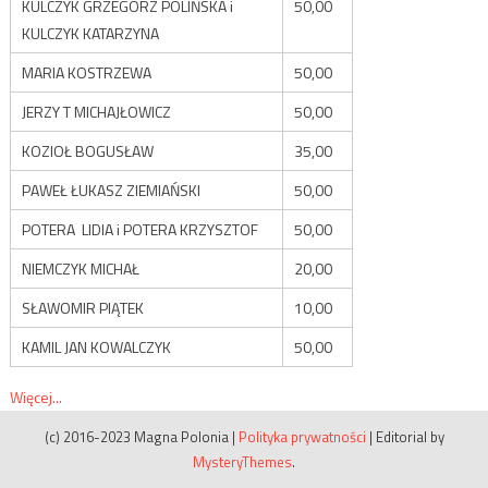
KULCZYK GRZEGORZ POLIŃSKA i
50,00
KULCZYK KATARZYNA
MARIA KOSTRZEWA
50,00
JERZY T MICHAJŁOWICZ
50,00
KOZIOŁ BOGUSŁAW
35,00
PAWEŁ ŁUKASZ ZIEMIAŃSKI
50,00
POTERA LIDIA i POTERA KRZYSZTOF
50,00
NIEMCZYK MICHAŁ
20,00
SŁAWOMIR PIĄTEK
10,00
KAMIL JAN KOWALCZYK
50,00
Więcej...
(c) 2016-2023 Magna Polonia
|
Polityka prywatności
|
Editorial by
MysteryThemes
.