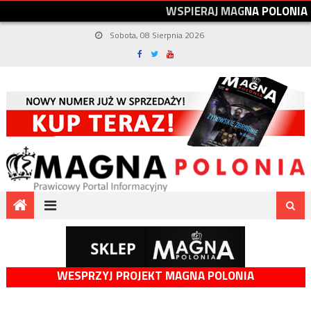
W
S
P
I
E
R
A
J
M
A
G
N
A
P
O
L
O
N
I
A
Sobota, 08 Sierpnia 2026
WESPRZYJ PROJEKT MAGNA POLONIA