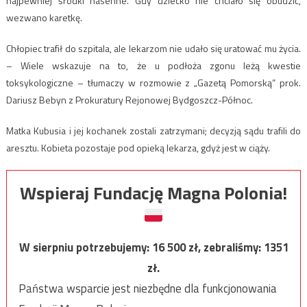
najpewniej środki nasenne. Gdy dziecko nie chciało się obudzić,
wezwano karetkę.
Chłopiec trafił do szpitala, ale lekarzom nie udało się uratować mu życia.
– Wiele wskazuje na to, że u podłoża zgonu leżą kwestie
toksykologiczne – tłumaczy w rozmowie z „Gazetą Pomorską” prok.
Dariusz Bebyn z Prokuratury Rejonowej Bydgoszcz-Północ.
Matka Kubusia i jej kochanek zostali zatrzymani; decyzją sądu trafili do
aresztu. Kobieta pozostaje pod opieką lekarza, gdyż jest w ciąży.
Wspieraj Fundację Magna Polonia!
W sierpniu potrzebujemy:
16 500
zł, zebraliśmy:
1351
zł.
Państwa wsparcie jest niezbędne dla funkcjonowania