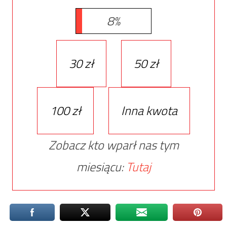
8%
30 zł
50 zł
100 zł
Inna kwota
Zobacz kto wparł nas tym
miesiącu:
Tutaj