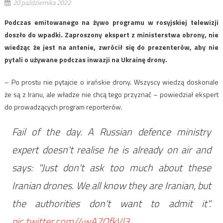
20 października 2022
Podczas emitowanego na żywo programu w rosyjskiej telewizji
doszło do wpadki. Zaproszony ekspert z ministerstwa obrony, nie
wiedząc że jest na antenie, zwrócił się do prezenterów, aby nie
pytali o używane podczas inwazji na Ukrainę drony.
– Po prostu nie pytajcie o irańskie drony. Wszyscy wiedzą doskonale
że są z Iranu, ale władze nie chcą tego przyznać – powiedział ekspert
do prowadzących program reporterów.
Fail of the day. A Russian defence ministry
expert doesn't realise he is already on air and
says: "Just don't ask too much about these
Iranian drones. We all know they are Iranian, but
the authorities don't want to admit it".
pic.twitter.com/4wA7OfkVl3