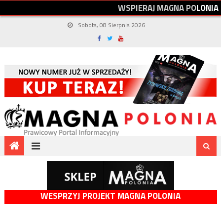
W
S
P
I
E
R
A
J
M
A
G
N
A
P
O
L
O
N
I
A
Sobota, 08 Sierpnia 2026
WESPRZYJ PROJEKT MAGNA POLONIA