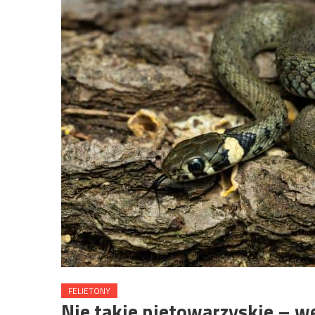
FELIETONY
Nie takie nietowarzyskie – w