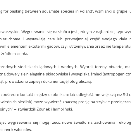
ing for basking between squamate species in Poland”, wzmianki o grupie l
owarzyskie. Wygrzewanie się na słońcu jest jednym z najbardziej typowy
nieruchome i wystawiają całe lub przynajmniej część swojego ciała 
owym elementem ektotermii gadów, czyli utrzymywania przez nie temperatu
 źródłom ciepła.
rodnych siedliskach lądowych i wodnych. Wybrali tereny otwarte, ma
znajdowały się nielegalne składowiska i wysypiska śmieci (antropogenicz
t, prowadzono zapisy i dokumentację fotograficzną.
zpośredni kontakt między osobnikami lub odległość nie większą niż 50 
iednich siedlisk) może wywierać znaczną presję na szybkie przełączan
ych” – stwierdzili Zdunek i Jarmoliński.
jsc wygrzewania się mogą rzucić nowe światło na zachowania i ekolog
onionych gatunków.