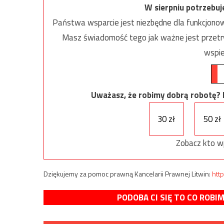
W sierpniu potrzebu
Państwa wsparcie jest niezbędne dla funkcjonow
Masz świadomość tego jak ważne jest przetrw
wspie
Uważasz, że robimy dobrą robotę? Ni
30 zł
50 zł
Zobacz kto w
Dziękujemy za pomoc prawną Kancelarii Prawnej Litwin:
http
PODOBA CI SIĘ TO CO ROBI