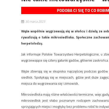
PODOBA CI SIĘ TO CO ROBI
30 marca 2023
Węże wspólnie wygrzewają się w słońcu i dzielą ze sob
rywalizują o takie mikrosiedliska. Społeczne zachowa
herpetolodzy.
Jak informuje Polskie Towarzystwo Herpetologiczne, u z
wygrzewające się cztery gatunki gadów, głównie zaskrońca 
Węże zbierają się w skupiska najczęściej podczas godów
siedlisk. Spotykają się w miejscach, gdzie jest duże zag
miejsca do wygrzewania się i zimowisk.
Mikrosiedliska mają różne właściwości termiczne, więc gady 
mikrosiedlisk jest słabo poznanym rodzajem zachowania
sprzyjających miejsc i mogłyby bez problemu robić to indywi