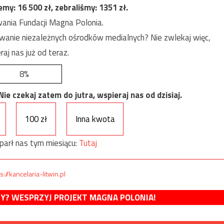
jemy:
16 500
zł, zebraliśmy:
1351
zł.
ania Fundacji Magna Polonia.
anie niezależnych ośrodków medialnych? Nie zwlekaj więc,
raj nas już od teraz.
8%
e czekaj zatem do jutra, wspieraj nas od dzisiaj.
100 zł
Inna kwota
parł nas tym miesiącu:
Tutaj
s://kancelaria-litwin.pl
MY? WESPRZYJ PROJEKT MAGNA POLONIA!