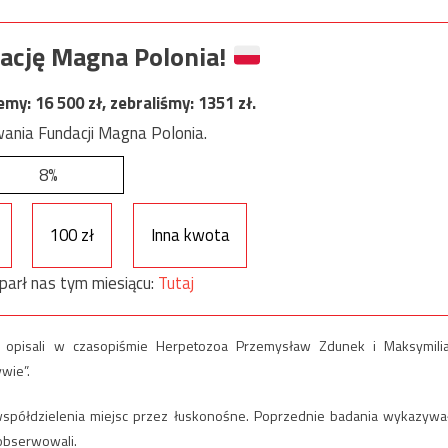
ację Magna Polonia!
jemy:
16 500
zł, zebraliśmy:
1351
zł.
ania Fundacji Magna Polonia.
8%
100 zł
Inna kwota
parł nas tym miesiącu:
Tutaj
 opisali w czasopiśmie Herpetozoa Przemysław Zdunek i Maksymili
ywie”.
spółdzielenia miejsc przez łuskonośne. Poprzednie badania wykazywa
aobserwowali.