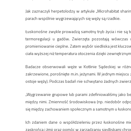
Jak zaznaczyli herpetolodzy w artykule „Microhabitat shar
parach wspólnie wygrzewających się węży są rzadkie.
Łuskonośne zwykle prowadzą samotny tryb życia i nie są t
termoregulacji u gadów. Zwierzęta pozostają wówczas 
promieniowanie cieplne. Zatem wybór siedliska jest klucz
ciała wyższej niż temperatura otoczenia dzięki zewnętrznym
Badacze obserwowali węże w Kotlinie Sądeckiej w różno
zakrzewione, porośnięte m.in. jeżynami. W jednym miejscu 
ostoje węży). Podczas badań nie schwytano żadnych zwierzą
„Wygrzewanie grupowe lub parami zdefiniowaliśmy jako be
między nimi. Zmienność środowiskowa (np. niedobór odpow
się między zachowaniem społecznym a samotnym u łuskonośn
Ich zdaniem dane o współdzieleniu przez łuskonośne mie
zaskrońca i żmii oraz pomóc w zarządzaniu siedliskami chr