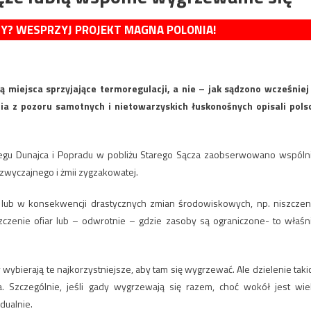
MY? WESPRZYJ PROJEKT MAGNA POLONIA!
ą miejsca sprzyjające termoregulacji, a nie – jak sądzono wcześniej
nia z pozoru samotnych i nietowarzyskich łuskonośnych opisali pols
biegu Dunajca i Popradu w pobliżu Starego Sącza zaobserwowano wspóln
zwyczajnego i żmii zygzakowatej.
 lub w konsekwencji drastycznych zmian środowiskowych, np. niszczen
ęszczenie ofiar lub – odwrotnie – gdzie zasoby są ograniczone- to właśn
wybierają te najkorzystniejsze, aby tam się wygrzewać. Ale dzielenie taki
. Szczególnie, jeśli gady wygrzewają się razem, choć wokół jest wie
dualnie.