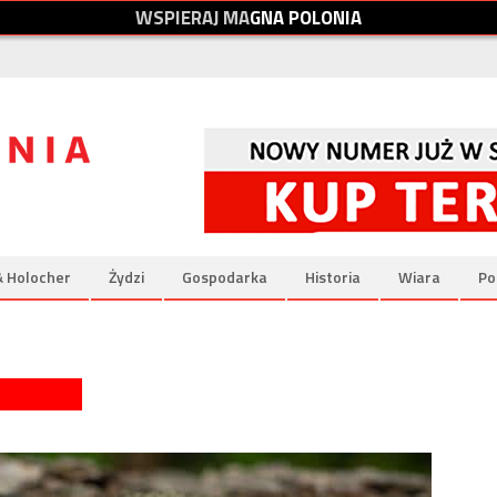
W
S
P
I
E
R
A
J
M
A
G
N
A
P
O
L
O
N
I
A
& Holocher
Żydzi
Gospodarka
Historia
Wiara
Po