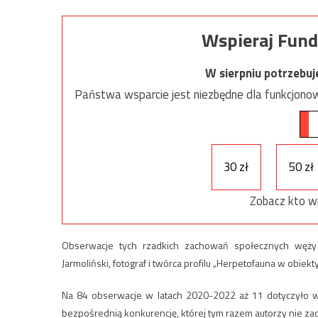
Wspieraj Fund
W sierpniu potrzebu
Państwa wsparcie jest niezbędne dla funkcjonow
30 zł
50 zł
Zobacz kto w
Obserwacje tych rzadkich zachowań społecznych węży
Jarmoliński, fotograf i twórca profilu „Herpetofauna w obiekt
Na 84 obserwacje w latach 2020-2022 aż 11 dotyczyło w
bezpośrednią konkurencję, której tym razem autorzy nie z