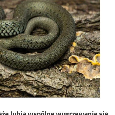
ęże lubią wspólne wygrzewanie się