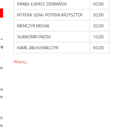
PAWEŁ ŁUKASZ ZIEMIAŃSKI
50,00
POTERA LIDIA i POTERA KRZYSZTOF
50,00
NIEMCZYK MICHAŁ
20,00
SŁAWOMIR PIĄTEK
10,00
 –
cy
KAMIL JAN KOWALCZYK
50,00
Więcej...
ie
ia
ie
ch
le