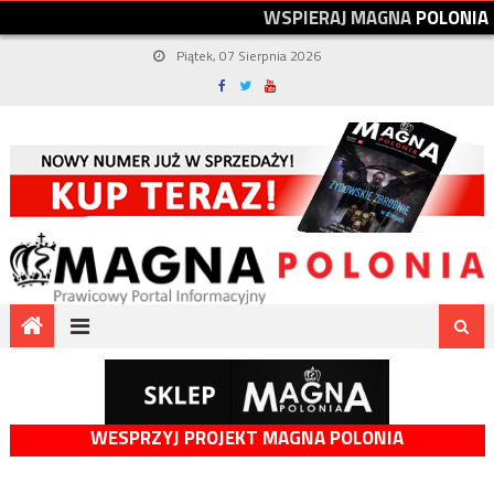
W
S
P
I
E
R
A
J
M
A
G
N
A
P
O
L
O
N
I
A
Piątek, 07 Sierpnia 2026
WESPRZYJ PROJEKT MAGNA POLONIA