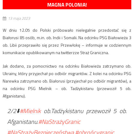
MAGNA POLONIA!
13 maja 2023
W dniu 12.05 do Polski próbowało nielegalnie przedostać się z
Białorusi 85 osób, m.in. ob. Indii i Somalii. Na odcinku PSG Białowieża 3
ob. Libii przeprawiło się przez Przewłokę – informuje w codziennym
komunikacie opublikowanym na twitterzze Straż Graniczna.
Jak dodano, za pomocnictwo na odcinku Białowieża zatrzymano ob.
Ukrainy, który przyjechał po odbiór migrantów. Z kolei na odcinku PSG
Narewka zatrzymano ob. Białorusi (przyjechał po odbiór migrantów), a
na odcinku PSG Mielnik – ob. Tadżykistanu (przewoził 5 ob.
Afganistanu).
2/2⬇️
#Mielnik
ob.Tadżykistanu przewoził 5 ob.
Afganistanu.
#NaStrażyGranic
#NaStrażyBezpieczeństwa
#obrońcygranic