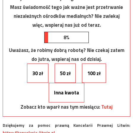
Masz świadomość tego jak ważne jest przetrwanie
niezależnych ośrodków medialnych? Nie zwlekaj
więc, wspieraj nas już od teraz.
8%
Uważasz, że robimy dobrą robotę? Nie czekaj zatem
do jutra, wspieraj nas od dzisiaj.
30 zł
50 zł
100 zł
Inna kwota
Zobacz kto wparł nas tym miesiącu:
Tutaj
Dziękujemy za pomoc prawną Kancelarii Prawnej Litwin:
https://kancelaria-litwin.pl