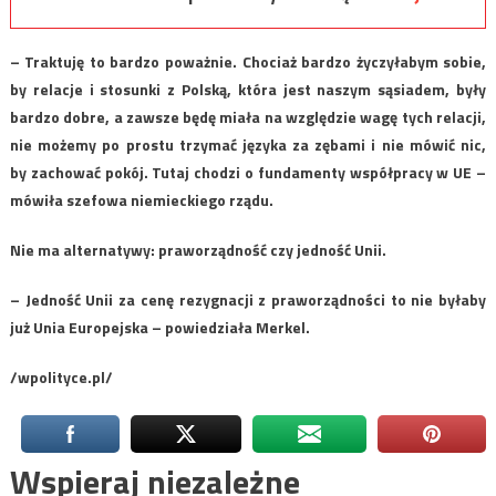
– Traktuję to bardzo poważnie. Chociaż bardzo życzyłabym sobie,
by relacje i stosunki z Polską, która jest naszym sąsiadem, były
bardzo dobre, a zawsze będę miała na względzie wagę tych relacji,
nie możemy po prostu trzymać języka za zębami i nie mówić nic,
by zachować pokój. Tutaj chodzi o fundamenty współpracy w UE –
mówiła szefowa niemieckiego rządu.
Nie ma alternatywy: praworządność czy jedność Unii.
– Jedność Unii za cenę rezygnacji z praworządności to nie byłaby
już Unia Europejska – powiedziała Merkel.
/wpolityce.pl/
Wspieraj niezależne