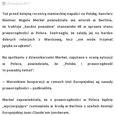
29 sierpnia 2017
Tuż przed kolejną rocznicą niemieckiej napaści na Polskę, kanclerz
Niemiec Angela Merkel powiedziała we wtorek w Berlinie,
że traktuje „bardzo poważnie” stanowisko KE w sprawie stanu
praworządności w Polsce. Zastrzegła, że zależy jej na bardzo
dobrych relacjach z Warszawą, lecz „nie może trzymać
języka za zębami”.
Na spotkaniu z dziennikarzami Merkel, zapytana o ocenę sytuacji
w Polsce, powiedziała, że „Polska i praworządność
to poważny temat”.
– Warunkiem kooperacji w ramach Unii Europejskiej są zasady
praworządności – podkreśliła.
Merkel zapowiedziała, że o praworządności w Polsce będzie
„wyczerpująco” rozmawiała w środę w Berlinie z szefem Komisji
Europejskiej Jean-Claude’em Junckerem.