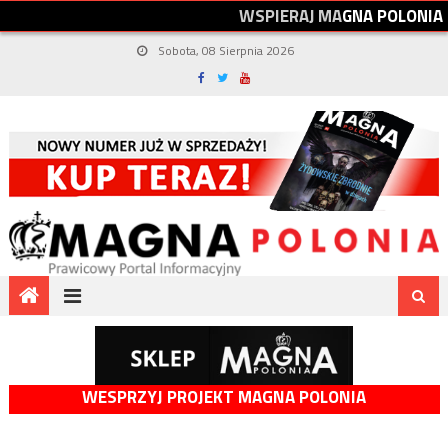
W
S
P
I
E
R
A
J
M
A
G
N
A
P
O
L
O
N
I
A
Sobota, 08 Sierpnia 2026
WESPRZYJ PROJEKT MAGNA POLONIA