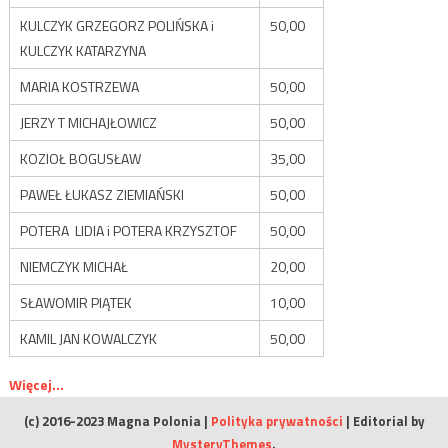
KULCZYK GRZEGORZ POLIŃSKA i
50,00
KULCZYK KATARZYNA
MARIA KOSTRZEWA
50,00
JERZY T MICHAJŁOWICZ
50,00
KOZIOŁ BOGUSŁAW
35,00
PAWEŁ ŁUKASZ ZIEMIAŃSKI
50,00
POTERA LIDIA i POTERA KRZYSZTOF
50,00
NIEMCZYK MICHAŁ
20,00
SŁAWOMIR PIĄTEK
10,00
KAMIL JAN KOWALCZYK
50,00
Więcej...
(c) 2016-2023 Magna Polonia
|
Polityka prywatności
|
Editorial by
MysteryThemes
.