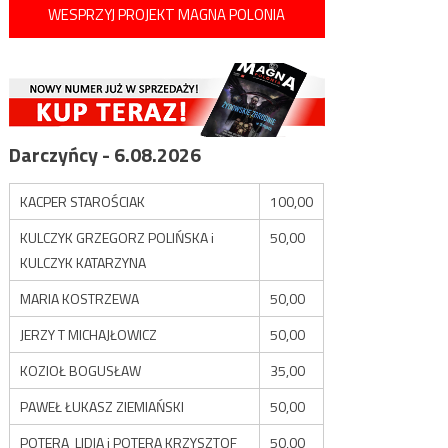
WESPRZYJ PROJEKT MAGNA POLONIA
Darczyńcy - 6.08.2026
KACPER STAROŚCIAK
100,00
KULCZYK GRZEGORZ POLIŃSKA i
50,00
KULCZYK KATARZYNA
MARIA KOSTRZEWA
50,00
JERZY T MICHAJŁOWICZ
50,00
KOZIOŁ BOGUSŁAW
35,00
PAWEŁ ŁUKASZ ZIEMIAŃSKI
50,00
POTERA LIDIA i POTERA KRZYSZTOF
50,00