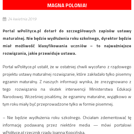
MAGNA POLONIA!
24 kwietnia 2019
Portal wPolityce.pl dotarł do szczegółowych zapisów ustawy
maturalnej. Nie będzie wydłużenia roku szkolnego, dyrektor będzie
miał możliwość klasyfikowania uczniów – to najważniejsze
rozwiązania, jakie przewiduje ustawa.
Portal wPolityce.pl ustalił, że w ostatniej chwili wycofano z rządowego
projektu ustawy maturalnej rozwiązanie, które zakładało tylko pisemny
egzamin maturalny. Z naszych informacji wynika, że zrezygnowano z
tego rozwiązania na skutek interwencji Ministerstwa Edukacji
Narodowej. Wcześniej pisaliśmy, że egzaminy maturalne, wyjątkowo w
tym roku miały być przeprowadzone tylko w formie pisemnej.
– Nie będzie wydłużenia roku szkolnego. Chciałam zdementować tę
informację podawaną przez niektóre media — mówi portalowi
wPolityce.pl rzecznik rządu Joanna Kopcińska.