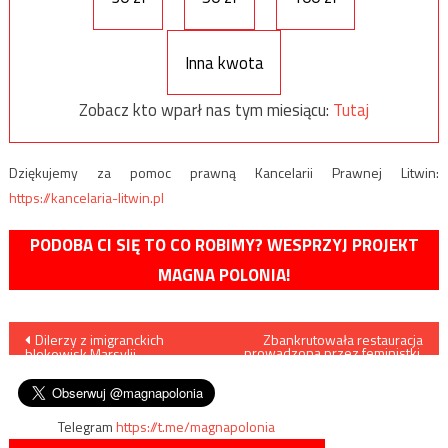
Inna kwota
Zobacz kto wparł nas tym miesiącu:
Tutaj
Dziękujemy za pomoc prawną Kancelarii Prawnej Litwin:
https://kancelaria-litwin.pl
PODOBA CI SIĘ TO CO ROBIMY? WESPRZYJ PROJEKT
MAGNA POLONIA!
Nawigacja
Dilerzy z imigranckich
Zbankrutowała restauracja
prowadzona przez feministki,
blokowisk Marsylii
w której mężczyzn
wpisu
reklamowali się na ulotkach
obowiązywały wyższe ceny
Telegram
https://t.me/magnapolonia