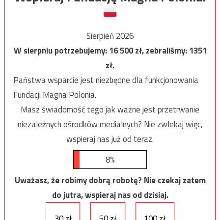
Sierpień 2026
W sierpniu potrzebujemy:
16 500
zł, zebraliśmy:
1351
zł.
Państwa wsparcie jest niezbędne dla funkcjonowania
Fundacji Magna Polonia.
Masz świadomość tego jak ważne jest przetrwanie
niezależnych ośrodków medialnych? Nie zwlekaj więc,
wspieraj nas już od teraz.
8%
Uważasz, że robimy dobrą robotę? Nie czekaj zatem
do jutra, wspieraj nas od dzisiaj.
30 zł
50 zł
100 zł