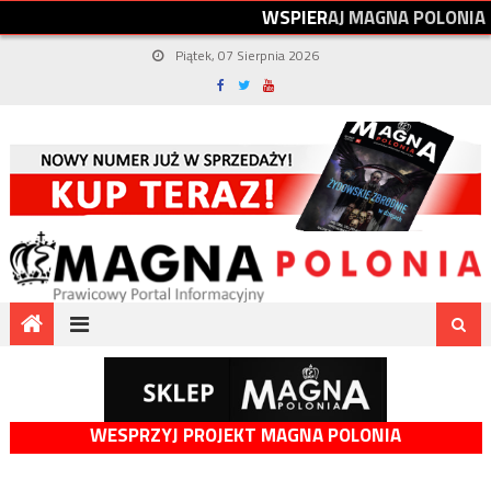
W
S
P
I
E
R
A
J
M
A
G
N
A
P
O
L
O
N
I
A
Piątek, 07 Sierpnia 2026
WESPRZYJ PROJEKT MAGNA POLONIA