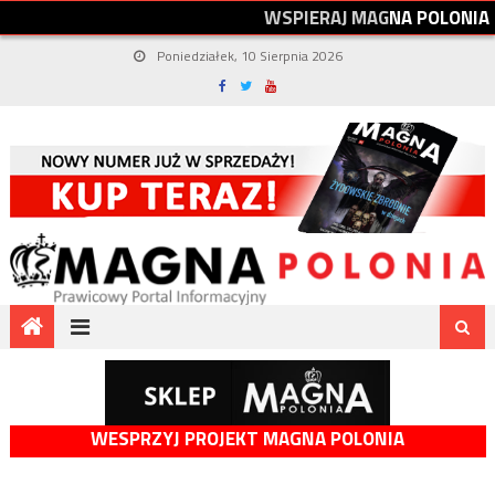
W
S
P
I
E
R
A
J
M
A
G
N
A
P
O
L
O
N
I
A
Poniedziałek, 10 Sierpnia 2026
WESPRZYJ PROJEKT MAGNA POLONIA