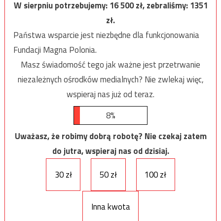
W sierpniu potrzebujemy:
16 500
zł, zebraliśmy:
1351
zł.
Państwa wsparcie jest niezbędne dla funkcjonowania
Fundacji Magna Polonia.
Masz świadomość tego jak ważne jest przetrwanie
niezależnych ośrodków medialnych? Nie zwlekaj więc,
wspieraj nas już od teraz.
8%
Uważasz, że robimy dobrą robotę? Nie czekaj zatem
do jutra, wspieraj nas od dzisiaj.
30 zł
50 zł
100 zł
Inna kwota