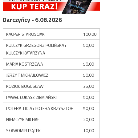
Darczyńcy - 6.08.2026
KACPER STAROŚCIAK
100,00
KULCZYK GRZEGORZ POLIŃSKA i
50,00
KULCZYK KATARZYNA
MARIA KOSTRZEWA
50,00
JERZY T MICHAJŁOWICZ
50,00
KOZIOŁ BOGUSŁAW
35,00
PAWEŁ ŁUKASZ ZIEMIAŃSKI
50,00
POTERA LIDIA i POTERA KRZYSZTOF
50,00
NIEMCZYK MICHAŁ
20,00
SŁAWOMIR PIĄTEK
10,00