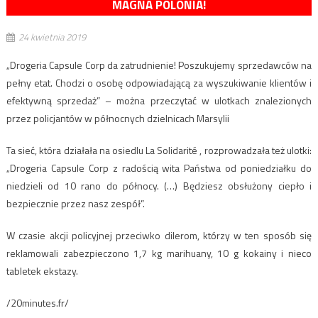
MAGNA POLONIA!
24 kwietnia 2019
„Drogeria Capsule Corp da zatrudnienie! Poszukujemy sprzedawców na
pełny etat. Chodzi o osobę odpowiadającą za wyszukiwanie klientów i
efektywną sprzedaż” – można przeczytać w ulotkach znalezionych
przez policjantów w północnych dzielnicach Marsylii
Ta sieć, która działała na osiedlu La Solidarité , rozprowadzała też ulotki:
„Drogeria Capsule Corp z radością wita Państwa od poniedziałku do
niedzieli od 10 rano do północy. (…) Będziesz obsłużony ciepło i
bezpiecznie przez nasz zespół”.
W czasie akcji policyjnej przeciwko dilerom, którzy w ten sposób się
reklamowali zabezpieczono 1,7 kg marihuany, 10 g kokainy i nieco
tabletek ekstazy.
/20minutes.fr/