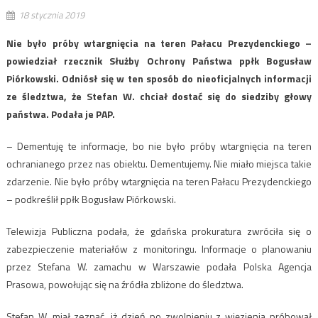
18 stycznia 2019
Nie było próby wtargnięcia na teren Pałacu Prezydenckiego –
powiedział rzecznik Służby Ochrony Państwa ppłk Bogusław
Piórkowski. Odniósł się w ten sposób do nieoficjalnych informacji
ze śledztwa, że Stefan W. chciał dostać się do siedziby głowy
państwa. Podała je PAP.
– Dementuję te informacje, bo nie było próby wtargnięcia na teren
ochranianego przez nas obiektu. Dementujemy. Nie miało miejsca takie
zdarzenie. Nie było próby wtargnięcia na teren Pałacu Prezydenckiego
– podkreślił ppłk Bogusław Piórkowski.
Telewizja Publiczna podała, że gdańska prokuratura zwróciła się o
zabezpieczenie materiałów z monitoringu. Informacje o planowaniu
przez Stefana W. zamachu w Warszawie podała Polska Agencja
Prasowa, powołując się na źródła zbliżone do śledztwa.
Stefan W. miał zeznać, iż dzień po zwolnieniu z więzienia próbował