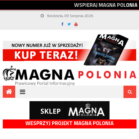
W
S
P
I
E
R
A
J
M
A
G
N
A
P
O
L
O
N
I
A
Niedziela, 09 Sierpnia 2026
WESPRZYJ PROJEKT MAGNA POLONIA