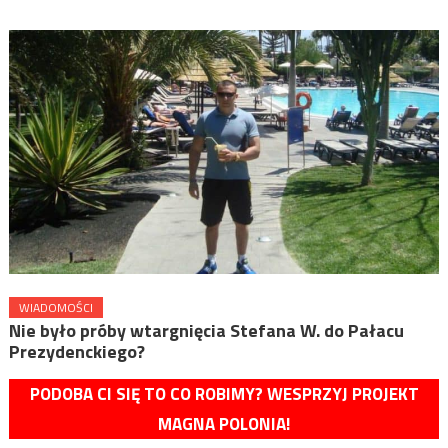
WIADOMOŚCI
Nie było próby wtargnięcia Stefana W. do Pałacu
Prezydenckiego?
PODOBA CI SIĘ TO CO ROBIMY? WESPRZYJ PROJEKT
MAGNA POLONIA!