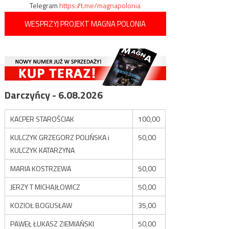
Telegram
https://t.me/magnapolonia
WESPRZYJ PROJEKT MAGNA POLONIA
Darczyńcy - 6.08.2026
KACPER STAROŚCIAK
100,00
KULCZYK GRZEGORZ POLIŃSKA i
50,00
KULCZYK KATARZYNA
MARIA KOSTRZEWA
50,00
JERZY T MICHAJŁOWICZ
50,00
KOZIOŁ BOGUSŁAW
35,00
PAWEŁ ŁUKASZ ZIEMIAŃSKI
50,00