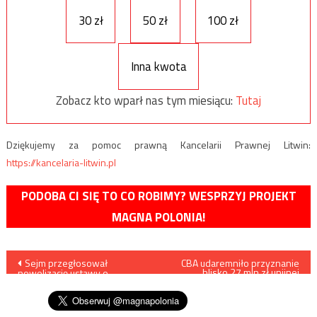
30 zł
50 zł
100 zł
Inna kwota
Zobacz kto wparł nas tym miesiącu:
Tutaj
Dziękujemy za pomoc prawną Kancelarii Prawnej Litwin:
https://kancelaria-litwin.pl
PODOBA CI SIĘ TO CO ROBIMY? WESPRZYJ PROJEKT
MAGNA POLONIA!
Nawigacja
Sejm przegłosował
CBA udaremniło przyznanie
blisko 27 mln zł unijnej
nowelizację ustawy o
dotacji
wpisu
cudzoziemcach