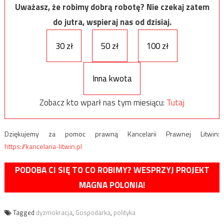
Uważasz, że robimy dobrą robotę? Nie czekaj zatem
do jutra, wspieraj nas od dzisiaj.
30 zł
50 zł
100 zł
Inna kwota
Zobacz kto wparł nas tym miesiącu:
Tutaj
Dziękujemy za pomoc prawną Kancelarii Prawnej Litwin:
https://kancelaria-litwin.pl
PODOBA CI SIĘ TO CO ROBIMY? WESPRZYJ PROJEKT
MAGNA POLONIA!
Tagged
dyzmokracja
,
Gospodarka
,
polityka