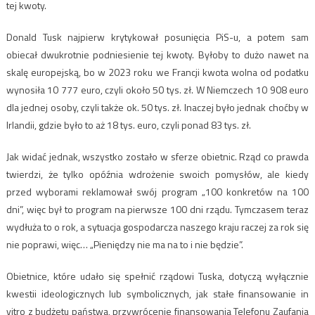
tej kwoty.
Donald Tusk najpierw krytykował posunięcia PiS-u, a potem sam
obiecał dwukrotnie podniesienie tej kwoty. Byłoby to dużo nawet na
skalę europejską, bo w 2023 roku we Francji kwota wolna od podatku
wynosiła 10 777 euro, czyli około 50 tys. zł. W Niemczech 10 908 euro
dla jednej osoby, czyli także ok. 50 tys. zł. Inaczej było jednak choćby w
Irlandii, gdzie było to aż 18 tys. euro, czyli ponad 83 tys. zł.
Jak widać jednak, wszystko zostało w sferze obietnic. Rząd co prawda
twierdzi, że tylko opóźnia wdrożenie swoich pomysłów, ale kiedy
przed wyborami reklamował swój program „100 konkretów na 100
dni”, więc był to program na pierwsze 100 dni rządu. Tymczasem teraz
wydłuża to o rok, a sytuacja gospodarcza naszego kraju raczej za rok się
nie poprawi, więc… „Pieniędzy nie ma na to i nie będzie”.
Obietnice, które udało się spełnić rządowi Tuska, dotyczą wyłącznie
kwestii ideologicznych lub symbolicznych, jak stałe finansowanie in
vitro z budżetu państwa, przywrócenie finansowania Telefonu Zaufania