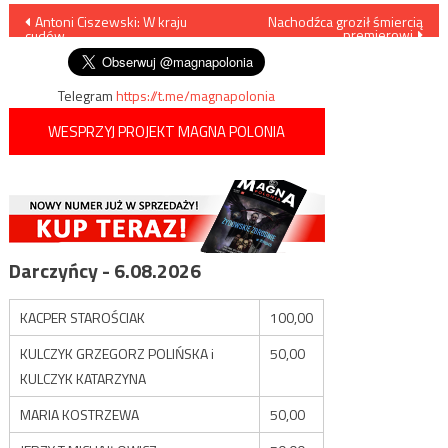
Nawigacja
Antoni Ciszewski: W kraju
Nachodźca groził śmiercią
premierowi
cudów
wpisu
Telegram
https://t.me/magnapolonia
WESPRZYJ PROJEKT MAGNA POLONIA
Darczyńcy - 6.08.2026
KACPER STAROŚCIAK
100,00
KULCZYK GRZEGORZ POLIŃSKA i
50,00
KULCZYK KATARZYNA
MARIA KOSTRZEWA
50,00