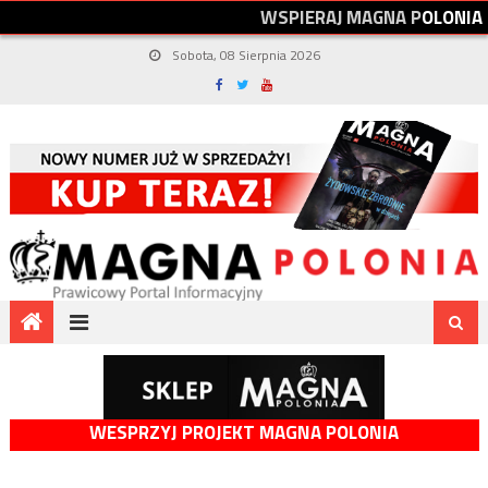
W
S
P
I
E
R
A
J
M
A
G
N
A
P
O
L
O
N
I
A
Sobota, 08 Sierpnia 2026
WESPRZYJ PROJEKT MAGNA POLONIA