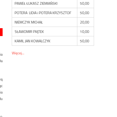
PAWEŁ ŁUKASZ ZIEMIAŃSKI
50,00
POTERA LIDIA i POTERA KRZYSZTOF
50,00
NIEMCZYK MICHAŁ
20,00
SŁAWOMIR PIĄTEK
10,00
KAMIL JAN KOWALCZYK
50,00
Więcej...
ia
ła
wą
ąc
ia
du
yk