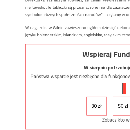
nielitewski. „Te tabliczki są przeznaczone nie dla zaznacz
symbolom różnych społeczności i narodów” – czytamy w od
W ciągu roku w Wilnie zawieszono ogółem dziesięć dekoracyj
języku holenderskim, islandzkim, angielskim, rosyjskim, tata
Wspieraj Fund
W sierpniu potrzebu
Państwa wsparcie jest niezbędne dla funkcjonow
30 zł
50 zł
Zobacz kto w