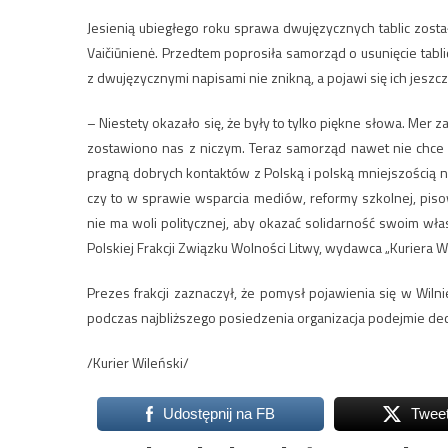
Jesienią ubiegłego roku sprawa dwujęzycznych tablic zost
Vaičiūnienė. Przedtem poprosiła samorząd o usunięcie tabli
z dwujęzycznymi napisami nie znikną, a pojawi się ich jeszcz
– Niestety okazało się, że były to tylko piękne słowa. Mer za
zostawiono nas z niczym. Teraz samorząd nawet nie chce ro
pragną dobrych kontaktów z Polską i polską mniejszością n
czy to w sprawie wsparcia mediów, reformy szkolnej, piso
nie ma woli politycznej, aby okazać solidarność swoim w
Polskiej Frakcji Związku Wolności Litwy, wydawca „Kuriera W
Prezes frakcji zaznaczył, że pomysł pojawienia się w Wilni
podczas najbliższego posiedzenia organizacja podejmie decyz
/Kurier Wileński/
Udostępnij na FB
Twee