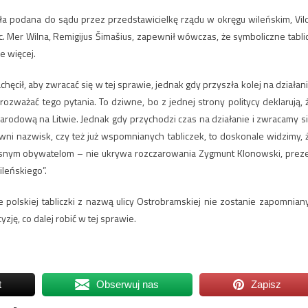
ała podana do sądu przez przedstawicielkę rządu w okręgu wileńskim, Vil
c. Mer Wilna, Remigijus Šimašius, zapewnił wówczas, że symboliczne tabli
e więcej.
chęcił, aby zwracać się w tej sprawie, jednak gdy przyszła kolej na działani
zważać tego pytania. To dziwne, bo z jednej strony politycy deklarują, 
arodową na Litwie. Jednak gdy przychodzi czas na działanie i zwracamy si
wni nazwisk, czy też już wspomnianych tabliczek, to doskonale widzimy, 
łasnym obywatelom – nie ukrywa rozczarowania Zygmunt Klonowski, prez
ileńskiego”.
e polskiej tabliczki z nazwą ulicy Ostrobramskiej nie zostanie zapomniany
ję, co dalej robić w tej sprawie.
t
Obserwuj nas
Zapisz