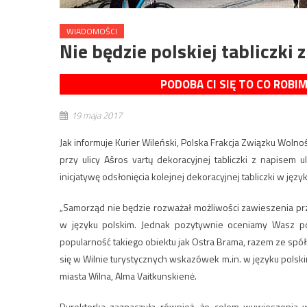
WIADOMOŚCI
Nie będzie polskiej tabliczki
PODOBA CI SIĘ TO CO ROBI
19 maja 2017
Jak informuje Kurier Wileński, Polska Frakcja Związku Wol
przy ulicy Ašros vartų dekoracyjnej tabliczki z napisem 
inicjatywę odsłonięcia kolejnej dekoracyjnej tabliczki w języ
„Samorząd nie będzie rozważał możliwości zawieszenia prz
w języku polskim. Jednak pozytywnie oceniamy Wasz pom
popularność takiego obiektu jak Ostra Brama, razem ze spó
się w Wilnie turystycznych wskazówek m.in. w języku polsk
miasta Wilna, Alma Vaitkunskienė.
Dyrektorka zaznaczyła również, że celem wywieszenia w 