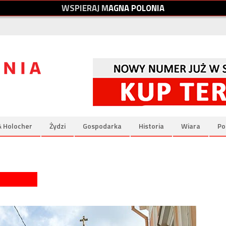
W
S
P
I
E
R
A
J
M
A
G
N
A
P
O
L
O
N
I
A
& Holocher
Żydzi
Gospodarka
Historia
Wiara
Po