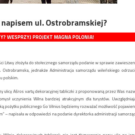
 z napisem ul. Ostrobramskiej?
MY? WESPRZYJ PROJEKT MAGNA POLONIA!
ności Litwy złożyła do stołecznego samorządu podanie w sprawie zawieszen
ul. Ostrobramska, jednakże Administracja samorządu wileńskiego odrzuci
ku polskim.
y ulicy Ašros vartų dekoracyjnej tabliczki z proponowaną przez Was naz
ysł uczynienia Wilna bardziej atrakcyjnym dla turystów. Uwzględniaj
łką pożytku publicznego Go Vilnius będziemy rozważać możliwość pojawien
im” – napisała w odpowiedzi na podanie dyrektorka administracji samorzą
Wilnie dekoracyjnych tabliczek nie jest tłumaczenie nazw ulic na jęz