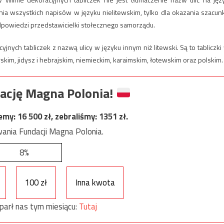
enia wszystkich napisów w języku nielitewskim, tylko dla okazania szacun
powiedzi przedstawicielki stołecznego samorządu.
nych tabliczek z nazwą ulicy w języku innym niż litewski. Są to tabliczki
rskim, jidysz i hebrajskim, niemieckim, karaimskim, łotewskim oraz polskim.
ację Magna Polonia!
jemy:
16 500
zł, zebraliśmy:
1351
zł.
ania Fundacji Magna Polonia.
8%
100 zł
Inna kwota
parł nas tym miesiącu:
Tutaj