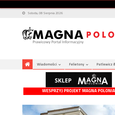
Sobota, 08 Sierpnia 2026
Wiadomości
Felietony
Patlewicz 
WESPRZYJ PROJEKT MAGNA POLONIA