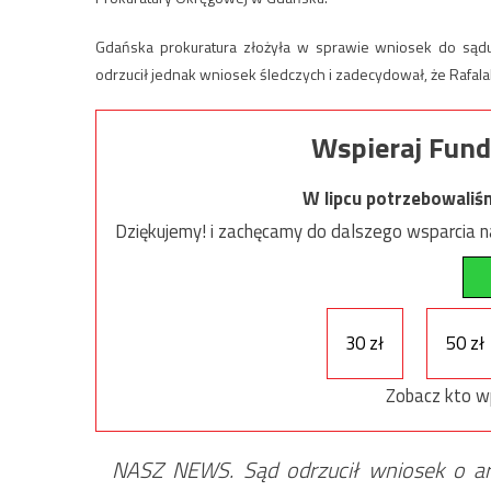
Gdańska prokuratura złożyła w sprawie wniosek do sądu
odrzucił jednak wniosek śledczych i zadecydował, że Rafalala
Wspieraj Fund
W lipcu potrzebowaliś
Dziękujemy! i zachęcamy do dalszego wsparcia na
30 zł
50 zł
Zobacz kto w
NASZ NEWS. Sąd odrzucił wniosek o aresz