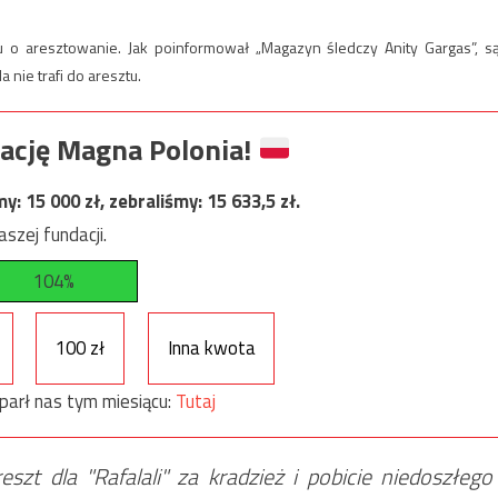
 o aresztowanie. Jak poinformował „Magazyn śledczy Anity Gargas”, s
 nie trafi do aresztu.
ację Magna Polonia!
my:
15 000
zł, zebraliśmy:
15 633,5
zł.
szej fundacji.
104%
100 zł
Inna kwota
parł nas tym miesiącu:
Tutaj
t dla "Rafalali" za kradzież i pobicie niedoszłego