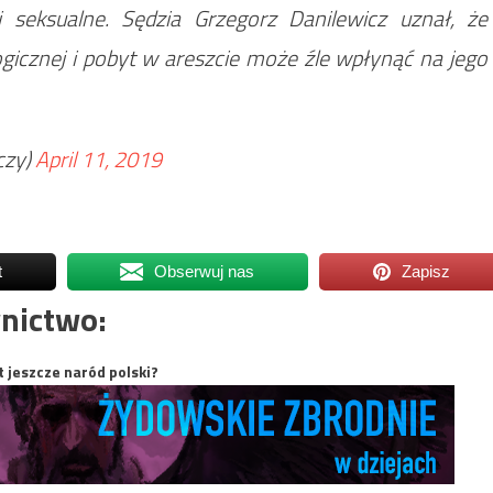
i seksualne. Sędzia Grzegorz Danilewicz uznał, że
logicznej i pobyt w areszcie może źle wpłynąć na jego
czy)
April 11, 2019
t
Obserwuj nas
Zapisz
nictwo:
t jeszcze naród polski?