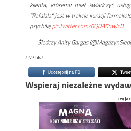
klienta, któremu miał świadczyć usług
"Rafalala" jest w trakcie kuracji farmako
psychikę
pic.twitter.com/8QDA5owJcB
— Śledczy Anity Gargas (@MagazynSled
/TVP Info/
Udostępnij na FB
Twee
Wspieraj niezależne wydaw
Czy jes