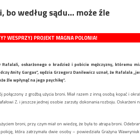
ali, bo według sądu… może źle
MY? WESPRZYJ PROJEKT MAGNA POLONIA!
 Rafalali, oskarżonego o kradzież i pobicie mężczyzny, któremu mi
czy Anity Gargas”, sędzia Grzegorz Danilewicz uznał, że Rafalala „je
że źle wpłynąć na jego psychikę”.
ój połączony z groźbą użycia broni. Miał razem z inną osobą kopać i okra
fałowi Z. i jeszcze jednej osobie zarzuty dokonania rozboju. Oskarżeni n
życiem broni, przy czym miał on wiedzę, że była to atrapa broni. Odebra
 policję, która zatrzymała dwie osoby – powiedziała Grażyna Wawryniuk