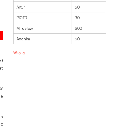
Artur
50
PIOTR
30
Mirosław
500
Anonim
50
Więcej...
ał
st
ść
ie
no
 z