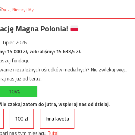
ację Magna Polonia!
Lipiec 2026
my:
15 000
zł, zebraliśmy:
15 633,5
zł.
szej fundacji.
anie niezależnych ośrodków medialnych? Nie zwlekaj więc,
raj nas już od teraz.
104%
e czekaj zatem do jutra, wspieraj nas od dzisiaj.
100 zł
Inna kwota
parł nas tym miesiącu:
Tutaj