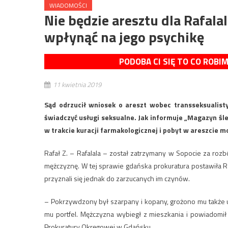
WIADOMOŚCI
Nie będzie aresztu dla Rafal
wpłynąć na jego psychikę
PODOBA CI SIĘ TO CO ROBI
11 kwietnia 2019
Sąd odrzucił wniosek o areszt wobec transseksualisty
świadczyć usługi seksualne. Jak informuje „Magazyn śled
w trakcie kuracji farmakologicznej i pobyt w areszcie mo
Rafał Z. – Rafalala – został zatrzymany w Sopocie za rozb
mężczyznę. W tej sprawie gdańska prokuratura postawiła Ra
przyznali się jednak do zarzucanych im czynów.
– Pokrzywdzony był szarpany i kopany, grożono mu także u
mu portfel. Mężczyzna wybiegł z mieszkania i powiadomił
Prokuratury Okręgowej w Gdańsku.