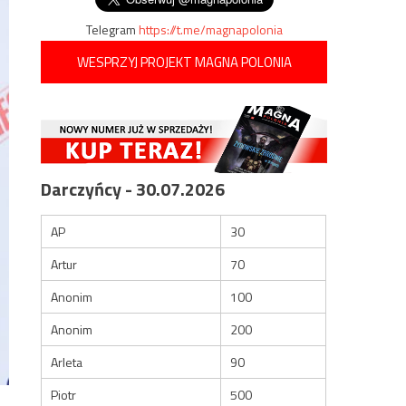
Telegram
https://t.me/magnapolonia
WESPRZYJ PROJEKT MAGNA POLONIA
Darczyńcy - 30.07.2026
AP
30
Artur
70
Anonim
100
Anonim
200
Arleta
90
Piotr
500