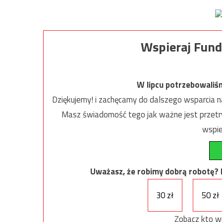
Wspieraj Fund
W lipcu potrzebowaliś
Dziękujemy! i zachęcamy do dalszego wsparcia na
Masz świadomość tego jak ważne jest przetrw
wspie
Uważasz, że robimy dobrą robotę? Ni
30 zł
50 zł
Zobacz kto w