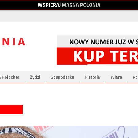
W
S
P
I
E
R
A
J
M
A
G
N
A
P
O
L
O
N
I
A
& Holocher
Żydzi
Gospodarka
Historia
Wiara
Po