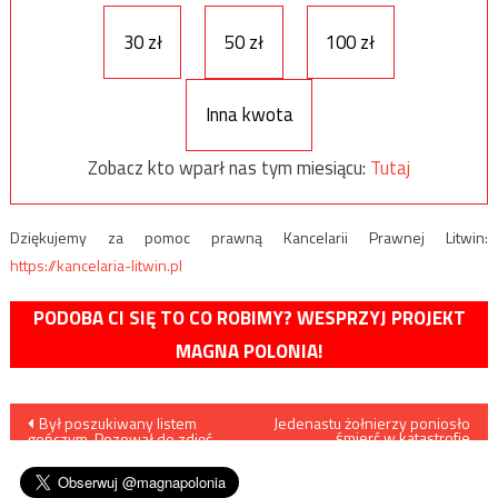
30 zł
50 zł
100 zł
Inna kwota
Zobacz kto wparł nas tym miesiącu:
Tutaj
Dziękujemy za pomoc prawną Kancelarii Prawnej Litwin:
https://kancelaria-litwin.pl
PODOBA CI SIĘ TO CO ROBIMY? WESPRZYJ PROJEKT
MAGNA POLONIA!
Nawigacja
Był poszukiwany listem
Jedenastu żołnierzy poniosło
śmierć w katastrofie
gończym. Pozował do zdjęć
śmigłowca wojskowego w
wpisu
podczas morsowania
Turcji