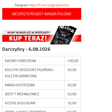
Telegram
https://t.me/magnapolonia
WESPRZYJ PROJEKT MAGNA POLONIA
Darczyńcy - 6.08.2026
KACPER STAROŚCIAK
100,00
KULCZYK GRZEGORZ POLIŃSKA i
50,00
KULCZYK KATARZYNA
MARIA KOSTRZEWA
50,00
JERZY T MICHAJŁOWICZ
50,00
KOZIOŁ BOGUSŁAW
35,00
PAWEŁ ŁUKASZ ZIEMIAŃSKI
50,00