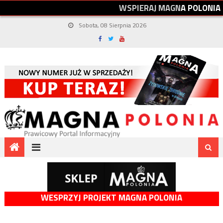
W
S
P
I
E
R
A
J
M
A
G
N
A
P
O
L
O
N
I
A
Sobota, 08 Sierpnia 2026
WESPRZYJ PROJEKT MAGNA POLONIA