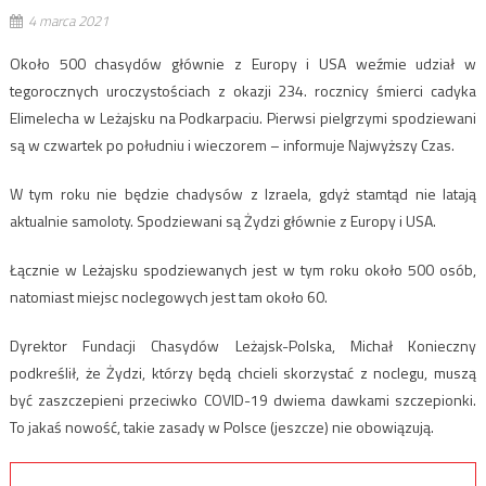
4 marca 2021
Około 500 chasydów głównie z Europy i USA weźmie udział w
tegorocznych uroczystościach z okazji 234. rocznicy śmierci cadyka
Elimelecha w Leżajsku na Podkarpaciu. Pierwsi pielgrzymi spodziewani
są w czwartek po południu i wieczorem – informuje Najwyższy Czas.
W tym roku nie będzie chadysów z Izraela, gdyż stamtąd nie latają
aktualnie samoloty. Spodziewani są Żydzi głównie z Europy i USA.
Łącznie w Leżajsku spodziewanych jest w tym roku około 500 osób,
natomiast miejsc noclegowych jest tam około 60.
Dyrektor Fundacji Chasydów Leżajsk-Polska, Michał Konieczny
podkreślił, że Żydzi, którzy będą chcieli skorzystać z noclegu, muszą
być zaszczepieni przeciwko COVID-19 dwiema dawkami szczepionki.
To jakaś nowość, takie zasady w Polsce (jeszcze) nie obowiązują.