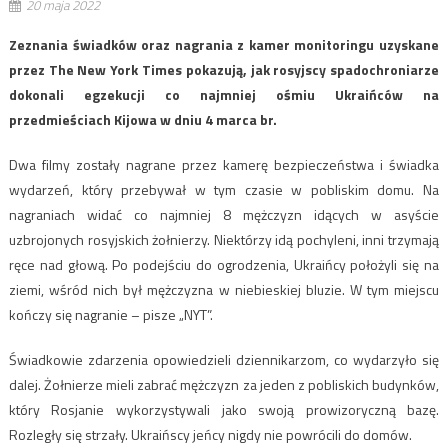
20 maja 2022
Zeznania świadków oraz nagrania z kamer monitoringu uzyskane
przez The New York Times pokazują, jak rosyjscy spadochroniarze
dokonali egzekucji co najmniej ośmiu Ukraińców na
przedmieściach Kijowa w dniu 4 marca br.
Dwa filmy zostały nagrane przez kamerę bezpieczeństwa i świadka
wydarzeń, który przebywał w tym czasie w pobliskim domu. Na
nagraniach widać co najmniej 8 mężczyzn idących w asyście
uzbrojonych rosyjskich żołnierzy. Niektórzy idą pochyleni, inni trzymają
ręce nad głową. Po podejściu do ogrodzenia, Ukraińcy położyli się na
ziemi, wśród nich był mężczyzna w niebieskiej bluzie. W tym miejscu
kończy się nagranie – pisze „NYT”.
Świadkowie zdarzenia opowiedzieli dziennikarzom, co wydarzyło się
dalej. Żołnierze mieli zabrać mężczyzn za jeden z pobliskich budynków,
który Rosjanie wykorzystywali jako swoją prowizoryczną bazę.
Rozległy się strzały. Ukraińscy jeńcy nigdy nie powrócili do domów.