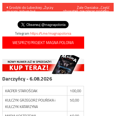
Nawigacja
Grodzki do Lubeckiej: „Życzy
Żale Owsiaka: „Część
obywateli, nie płacąc podatku,
mi pani, żebym był
nie będzie także przeznaczała
wpisu
wyprowadzony w
na odpis 1 proc.”
kajdankach?”
Telegram
https://t.me/magnapolonia
WESPRZYJ PROJEKT MAGNA POLONIA
Darczyńcy - 6.08.2026
KACPER STAROŚCIAK
100,00
KULCZYK GRZEGORZ POLIŃSKA i
50,00
KULCZYK KATARZYNA
MARIA KOSTRZEWA
50,00