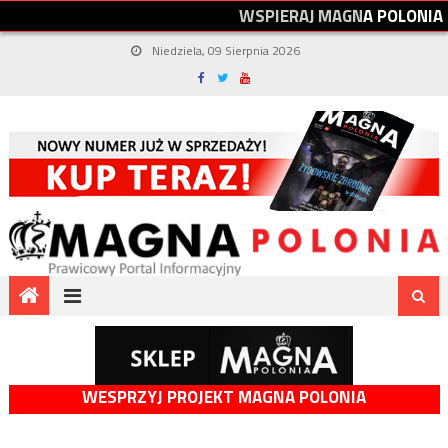
W
S
P
I
E
R
A
J
M
A
G
N
A
P
O
L
O
N
I
A
Niedziela, 09 Sierpnia 2026
WESPRZYJ PROJEKT MAGNA POLONIA