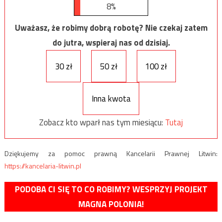
8%
Uważasz, że robimy dobrą robotę? Nie czekaj zatem
do jutra, wspieraj nas od dzisiaj.
30 zł
50 zł
100 zł
Inna kwota
Zobacz kto wparł nas tym miesiącu:
Tutaj
Dziękujemy za pomoc prawną Kancelarii Prawnej Litwin:
https://kancelaria-litwin.pl
PODOBA CI SIĘ TO CO ROBIMY? WESPRZYJ PROJEKT
MAGNA POLONIA!