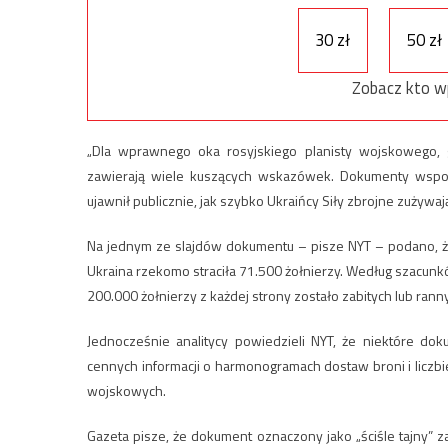
30 zł
50 zł
Zobacz kto w
„Dla wprawnego oka rosyjskiego planisty wojskowego, 
zawierają wiele kuszących wskazówek. Dokumenty wspom
ujawnił publicznie, jak szybko Ukraińcy Siły zbrojne zużywa
Na jednym ze slajdów dokumentu – pisze NYT – podano, że
Ukraina rzekomo straciła 71.500 żołnierzy. Według szacunk
200.000 żołnierzy z każdej strony zostało zabitych lub rann
Jednocześnie analitycy powiedzieli NYT, że niektóre dok
cennych informacji o harmonogramach dostaw broni i liczbie
wojskowych.
Gazeta pisze, że dokument oznaczony jako „ściśle tajny” za