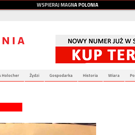
W
S
P
I
E
R
A
J
M
A
G
N
A
P
O
L
O
N
I
A
& Holocher
Żydzi
Gospodarka
Historia
Wiara
Po