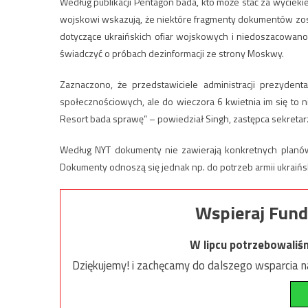
Według publikacji Pentagon bada, kto może stać za wycieki
wojskowi wskazują, że niektóre fragmenty dokumentów z
dotyczące ukraińskich ofiar wojskowych i niedoszacowano
świadczyć o próbach dezinformacji ze strony Moskwy.
Zaznaczono, że przedstawiciele administracji prezyde
społecznościowych, ale do wieczora 6 kwietnia im się to
Resort bada sprawę” – powiedział Singh, zastępca sekret
Według NYT dokumenty nie zawierają konkretnych planów
Dokumenty odnoszą się jednak np. do potrzeb armii ukraińsk
Wspieraj Fund
W lipcu potrzebowaliś
Dziękujemy! i zachęcamy do dalszego wsparcia na