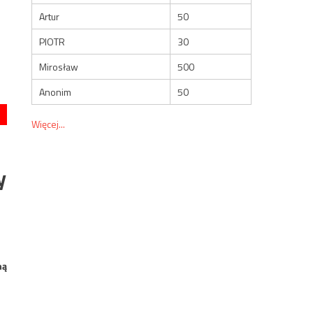
Artur
50
PIOTR
30
Mirosław
500
Anonim
50
Więcej...
y
ną