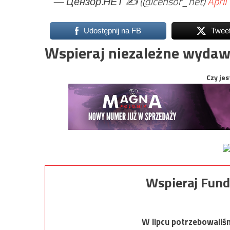
— Цензор.НЕТ ✍️ (@censor_net)
April
Udostępnij na FB
Twee
Wspieraj niezależne wydaw
Czy jes
Wspieraj Fund
W lipcu potrzebowaliś