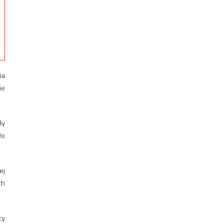
ia
ie
dy
ło
ej
ch
cy