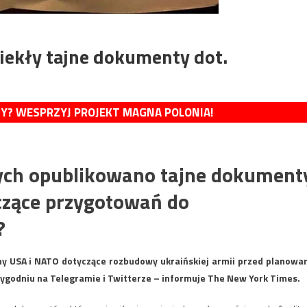
iekły tajne dokumenty dot.
MY? WESPRZYJ PROJEKT MAGNA POLONIA!
ych opublikowano tajne dokument
czące przygotowań do
?
y USA i NATO dotyczące rozbudowy ukraińskiej armii przed planowa
ygodniu na Telegramie i Twitterze – informuje The New York Times.