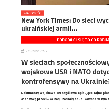
WIADOMOŚCI
New York Times: Do sieci wyc
ukraińskiej armii…
PODOBA CI SIĘ TO CO ROBI
7 kwietnia 2023
W sieciach społecznościow
wojskowe USA i NATO doty
kontrofensywy na Ukrainie
Dokumenty wojskowe szczegółowo opisujące tajne plan
ofensywą przeciwko Rosji zostały opublikowane w tym t