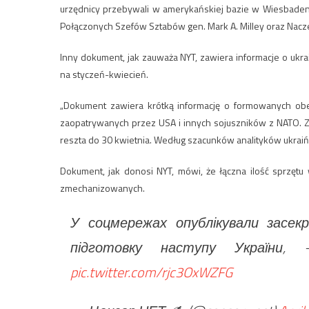
urzędnicy przebywali w amerykańskiej bazie w Wiesbaden
Połączonych Szefów Sztabów gen. Mark A. Milley oraz Nacze
Inny dokument, jak zauważa NYT, zawiera informacje o uk
na styczeń-kwiecień.
„Dokument zawiera krótką informację o formowanych obec
zaopatrywanych przez USA i innych sojuszników z NATO. Z
reszta do 30 kwietnia. Według szacunków analityków ukraińsk
Dokument, jak donosi NYT, mówi, że łączna ilość sprzę
zmechanizowanych.
У соцмережах опублікували засек
підготовку наступу України,
pic.twitter.com/rjc3OxWZFG