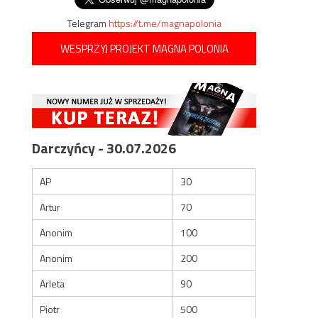
Telegram
https://t.me/magnapolonia
WESPRZYJ PROJEKT MAGNA POLONIA
Darczyńcy - 30.07.2026
AP
30
Artur
70
Anonim
100
Anonim
200
Arleta
90
Piotr
500