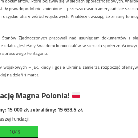
em dokumentów, które pojawiły się w sieciach społecznościowych. Anality
ostały prawdopodobnie zmienione – przeszacowano amerykańskie szacun
 rosyjskie ofiary wśród wojskowych. Analitycy uważają, że zmiany te mo
nta Stanów Zjednoczonych pracowali nad usunięciem dokumentów z sie
 nie udało. „Jesteśmy świadomi komunikatów w sieciach społecznościowyc
arza prasowego Pentagonu.
 wojskowych – jak, kiedy i gdzie Ukraina zamierza rozpocząć ofensyw
iej na dzień 1 marca.
ację Magna Polonia!
my:
15 000
zł, zebraliśmy:
15 633,5
zł.
szej fundacji.
104%