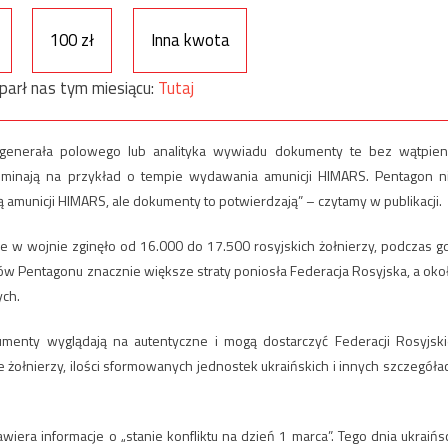
100 zł
Inna kwota
parł nas tym miesiącu:
Tutaj
generała polowego lub analityka wywiadu dokumenty te bez wątpien
inają na przykład o tempie wydawania amunicji HIMARS. Pentagon n
ją amunicji HIMARS, ale dokumenty to potwierdzają” – czytamy w publikacji.
 w wojnie zginęło od 16.000 do 17.500 rosyjskich żołnierzy, podczas g
ów Pentagonu znacznie większe straty poniosła Federacja Rosyjska, a oko
ych.
umenty wyglądają na autentyczne i mogą dostarczyć Federacji Rosyjski
 żołnierzy, ilości sformowanych jednostek ukraińskich i innych szczegóła
wiera informacje o „stanie konfliktu na dzień 1 marca”. Tego dnia ukraińs