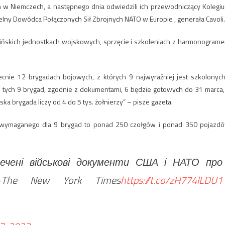
 w Niemczech, a następnego dnia odwiedzili ich przewodniczący Kolegi
lny Dowódca Połączonych Sił Zbrojnych NATO w Europie , generała Cavoli.
raińskich jednostkach wojskowych, sprzęcie i szkoleniach z harmonogram
nie 12 brygadach bojowych, z których 9 najwyraźniej jest szkolonych
 tych 9 brygad, zgodnie z dokumentami, 6 będzie gotowych do 31 marca,
a brygada liczy od 4 do 5 tys. żołnierzy” – pisze gazeta.
tu wymaganego dla 9 brygad to ponad 250 czołgów i ponad 350 pojazd
речені військові документи США і НАТО про
 -The New York Times
https://t.co/zH774lLDU1