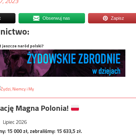
 7, 2023
t
Obserwuj nas
Zapisz
nictwo:
t jeszcze naród polski?
ację Magna Polonia!
Lipiec 2026
my:
15 000
zł, zebraliśmy:
15 633,5
zł.