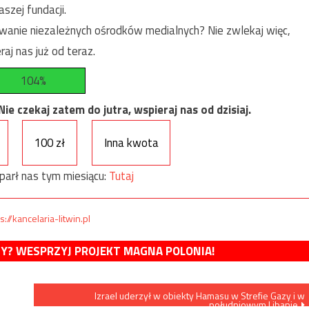
szej fundacji.
anie niezależnych ośrodków medialnych? Nie zwlekaj więc,
raj nas już od teraz.
104%
e czekaj zatem do jutra, wspieraj nas od dzisiaj.
100 zł
Inna kwota
parł nas tym miesiącu:
Tutaj
s://kancelaria-litwin.pl
MY? WESPRZYJ PROJEKT MAGNA POLONIA!
Izrael uderzył w obiekty Hamasu w Strefie Gazy i w
południowym Libanie