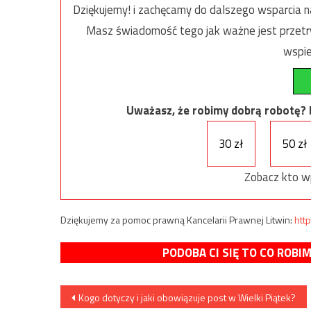
Dziękujemy! i zachęcamy do dalszego wsparcia na
Masz świadomość tego jak ważne jest przetrw
wspie
Uważasz, że robimy dobrą robotę? Ni
30 zł
50 zł
Zobacz kto w
Dziękujemy za pomoc prawną Kancelarii Prawnej Litwin:
http
PODOBA CI SIĘ TO CO ROBI
Nawigacja
Kogo dotyczy i jaki obowiązuje post w Wielki Piątek?