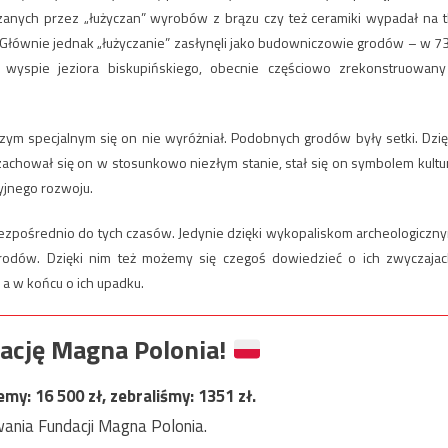
zanych przez „łużyczan” wyrobów z brązu czy też ceramiki wypadał na t
. Głównie jednak „łużyczanie” zasłynęli jako budowniczowie grodów – w 7
a wyspie jeziora biskupińskiego, obecnie częściowo zrekonstruowany
czym specjalnym się on nie wyróżniał. Podobnych grodów były setki. Dzię
chował się on w stosunkowo niezłym stanie, stał się on symbolem kultu
cyjnego rozwoju.
bezpośrednio do tych czasów. Jedynie dzięki wykopaliskom archeologiczn
rodów. Dzięki nim też możemy się czegoś dowiedzieć o ich zwyczajac
 a w końcu o ich upadku.
ację Magna Polonia!
jemy:
16 500
zł, zebraliśmy:
1351
zł.
ania Fundacji Magna Polonia.