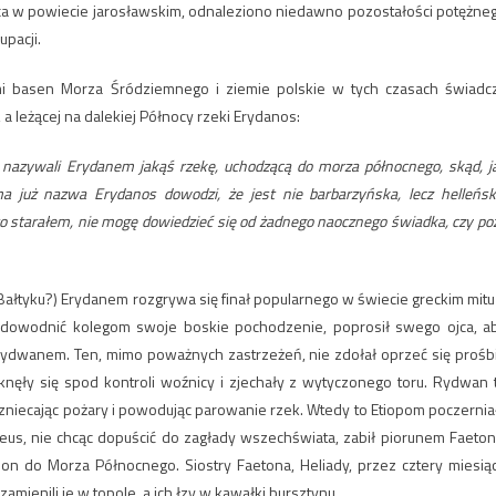
yńca w powiecie jarosławskim, odnaleziono niedawno pozostałości potężne
upacji.
mi basen Morza Śródziemnego i ziemie polskie w tych czasach świadc
 a leżącej na dalekiej Północy rzeki Erydanos:
 nazywali Erydanem jakąś rzekę, uchodzącą do morza północnego, skąd, j
 już nazwa Erydanos dowodzi, że jest nie barbarzyńska, lecz helleńsk
o to starałem, nie mogę dowiedzieć się od żadnego naocznego świadka, czy po
yku?) Erydanem rozgrywa się finał popularnego w świecie greckim mitu
 udowodnić kolegom swoje boskie pochodzenie, poprosił swego ojca, a
ydwanem. Ten, mimo poważnych zastrzeżeń, nie zdołał oprzeć się prośb
ły się spod kontroli woźnicy i zjechały z wytyczonego toru. Rydwan 
wzniecając pożary i powodując parowanie rzek. Wtedy to Etiopom poczernia
 Zeus, nie chcąc dopuścić do zagłady wszechświata, zabił piorunem Faeton
 on do Morza Północnego. Siostry Faetona, Heliady, przez cztery miesią
zamienili je w topole, a ich łzy w kawałki bursztynu.