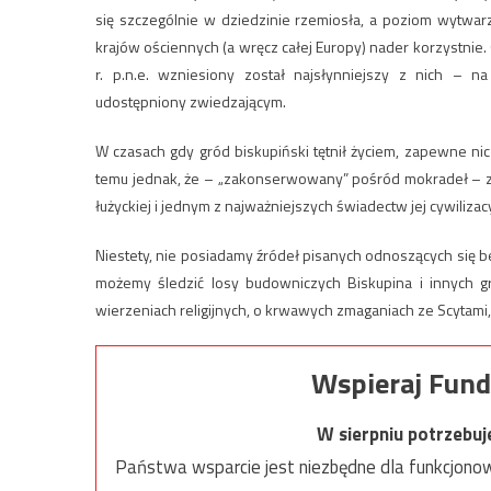
się szczególnie w dziedzinie rzemiosła, a poziom wytwar
krajów ościennych (a wręcz całej Europy) nader korzystnie
r. p.n.e. wzniesiony został najsłynniejszy z nich – n
udostępniony zwiedzającym.
W czasach gdy gród biskupiński tętnił życiem, zapewne ni
temu jednak, że – „zakonserwowany” pośród mokradeł – za
łużyckiej i jednym z najważniejszych świadectw jej cywiliza
Niestety, nie posiadamy źródeł pisanych odnoszących się 
możemy śledzić losy budowniczych Biskupina i innych g
wierzeniach religijnych, o krwawych zmaganiach ze Scytami,
Wspieraj Fund
W sierpniu potrzebu
Państwa wsparcie jest niezbędne dla funkcjonow