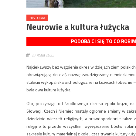
HISTORIA
Neurowie a kultura łużycka
PODOBA CI SIĘ TO CO ROBI
27 maja 2023
Najciekawszy bez wątpienia okres w dziejach ziem polskich w 
obowiązującą do dziś nazwę zawdzięczamy niemieckiemu 
stuleciu wykopaliska archeologiczne na Łużycach (obecnie – 
była owa kultura łużycka.
Oto, poczynając od środkowego okresu epoki brązu, na c
Słowacji, Czech i Niemiec nastały ogromne zmiany w zakre
dziedzinie wierzeń religijnych, a prawdopodobnie takż
religijne to przede wszystkim wywyższenie bóstw solar
zakresie kultury materialnej z kolei, czas trwania kultury ł