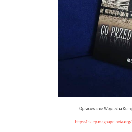
Opracowanie Wojciecha Kempy 
https://sklep.magnapolonia.or