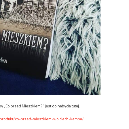
„Co przed Mieszkiem?” jest do nabycia tutaj:
g/produkt/co-przed-mieszkiem-wojciech-kempa/