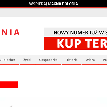
W
S
P
I
E
R
A
J
M
A
G
N
A
P
O
L
O
N
I
A
& Holocher
Żydzi
Gospodarka
Historia
Wiara
Po