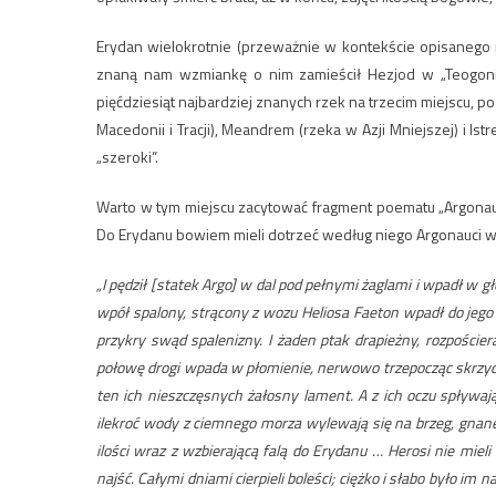
Erydan wielokrotnie (przeważnie w kontekście opisanego mit
znaną nam wzmiankę o nim zamieścił Hezjod w „Teogonii”,
pięćdziesiąt najbardziej znanych rzek na trzecim miejscu, po
Macedonii i Tracji), Meandrem (rzeka w Azji Mniejszej) i I
„szeroki”.
Warto w tym miejscu zacytować fragment poematu „Argonautik
Do Erydanu bowiem mieli dotrzeć według niego Argonauci w
„I pędził [statek Argo] w dal pod pełnymi żaglami i wpadł w 
wpół spalony, strącony z wozu Heliosa Faeton wpadł do jego 
przykry swąd spalenizny. I żaden ptak drapieżny, rozpoście
połowę drogi wpada w płomienie, nerwowo trzepocząc skrzydła
ten ich nieszczęsnych żałosny lament. A z ich oczu spływaj
ilekroć wody z ciemnego morza wylewają się na brzeg, gnan
ilości wraz z wzbierającą falą do Erydanu … Herosi nie mieli
najść. Całymi dniami cierpieli boleści; ciężko i słabo było i