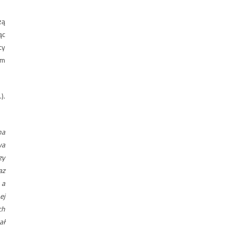
zą
ąc
cy
em
).
na
wa
zy
az
 a
ej
ch
ał