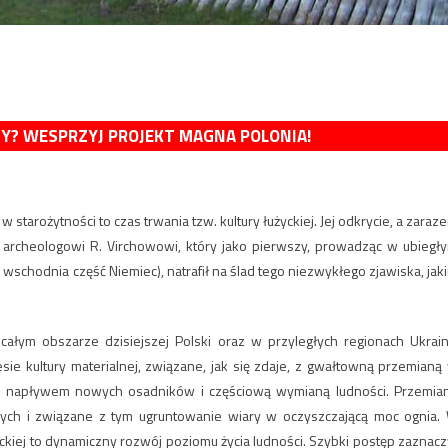
MY? WESPRZYJ PROJEKT MAGNA POLONIA!
starożytności to czas trwania tzw. kultury łużyckiej. Jej odkrycie, a zaraz
archeologowi R. Virchowowi, który jako pierwszy, prowadząc w ubiegł
wschodnia część Niemiec), natrafił na ślad tego niezwykłego zjawiska, jak
ałym obszarze dzisiejszej Polski oraz w przyległych regionach Ukrain
sie kultury materialnej, związane, jak się zdaje, z gwałtowną przemianą
e z napływem nowych osadników i częściową wymianą ludności. Przemia
nych i związane z tym ugruntowanie wiary w oczyszczającą moc ognia.
użyckiej to dynamiczny rozwój poziomu życia ludności. Szybki postęp zaznacz