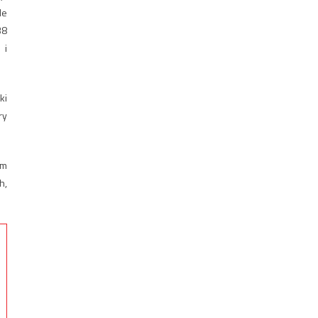
le
38
 i
ki
ry
ym
h,