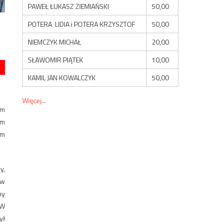
PAWEŁ ŁUKASZ ZIEMIAŃSKI
50,00
POTERA LIDIA i POTERA KRZYSZTOF
50,00
NIEMCZYK MICHAŁ
20,00
SŁAWOMIR PIĄTEK
10,00
KAMIL JAN KOWALCZYK
50,00
Więcej...
em
ym
im
y,
 w
ny
 W
ył