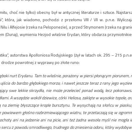
u, choć nie tylko) obecny był w antycznej literaturze i sztuce. Najstars
 która, jak wiadomo, pochodzi z przełomu VIII / VII w. p.n.e. Wyliczaj
 Nilu i Alfejosie (rzeka na Peloponezie), a przed Strymonem (rzeka na grani
strem (Dunaj), wymienia Hezjod właśnie Erydan, który obdarza przymiotniki
a”, autorstwa Apolloniosa Rodyjskiego (żył w latach ok. 295 – 215 p.n.e.
 drodze powrotnej z wyprawy po złote runo:
głęboki nurt Erydanu. Tam to właśnie, porażony w piersi płonącym piorunem, 
ujścia do bardzo głębokiego morza; i nawet jeszcze teraz z rany jego wyzie
rający swe lekkie skrzydła, nie może przelecieć ponad wodą, lecz pokonaws
mi. A wszędzie wokół dziewice, córki Heliosa, zaklęte w wysokie topole, or
ą na ziemię błyszczące krople bursztynu. Te wysychają na słońcu w piasku;
e powiewem głośno rozbrzmiewającego wiatru, te przetaczają się w ogromn
 ochoty ani na jedzenie ani na picie, ani też żadna wesoła myśl nie mogła i
m na sercu z powodu smrodliwego, trudnego do zniesienia odoru, który wydobyw