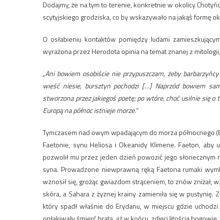
Dodajmy, że na tym to terenie, konkretnie w okolicy Chot
scytyjskiego grodziska, co by wskazywało na jakąś formę ok
O osłabieniu kontaktów pomiędzy ludami zamieszkujący
wyrażona przez Herodota opinia na temat znanej z mitologii,
„Ani bowiem osobiście nie przypuszczam, żeby barbarzyńcy
wieść niesie, bursztyn pochodzi […] Naprzód bowiem sama
stworzona przez jakiegoś poetę; po wtóre, choć usilnie się 
Europą na północ istnieje morze.”
Tymczasem nad owym wpadającym do morza północnego (Bałt
Faetonie, synu Heliosa i Okeanidy Klimene. Faeton, aby
pozwolił mu przez jeden dzień powozić jego słonecznym r
syna. Prowadzone niewprawną ręką Faetona rumaki wymknę
wznosił się, grożąc gwiazdom strąceniem, to znów zniżał, 
skóra, a Sahara z żyznej krainy zamieniła się w pustynię.
który spadł właśnie do Erydanu, w miejscu gdzie uchodzi
opłakiwały śmierć brata, aż w końcu, zdjęci litością bogowie, 