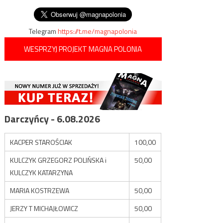
wpisu
swoje uprawnienia”
Telegram
https://t.me/magnapolonia
WESPRZYJ PROJEKT MAGNA POLONIA
Darczyńcy - 6.08.2026
KACPER STAROŚCIAK
100,00
KULCZYK GRZEGORZ POLIŃSKA i
50,00
KULCZYK KATARZYNA
MARIA KOSTRZEWA
50,00
JERZY T MICHAJŁOWICZ
50,00