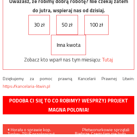
Uważasz, że robimy dobrą robotę? Nie czekaj zatem
do jutra, wspieraj nas od dzisiaj.
30 zł
50 zł
100 zł
Inna kwota
Zobacz kto wparł nas tym miesiącu:
Tutaj
Dziękujemy za pomoc prawną Kancelarii Prawnej Litwin:
https://kancelaria-litwin.pl
PODOBA CI SIĘ TO CO ROBIMY? WESPRZYJ PROJEKT
MAGNA POLONIA!
Nawigacja
Horała o sprawie kop.
Płetwonurkowie sprzątali
Biebrzę. Czego tam nie było…
Turów: „TSUE przekroczył