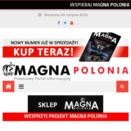
W
S
P
I
E
R
A
J
M
A
G
N
A
P
O
L
O
N
I
A
Niedziela, 09 Sierpnia 2026
WESPRZYJ PROJEKT MAGNA POLONIA