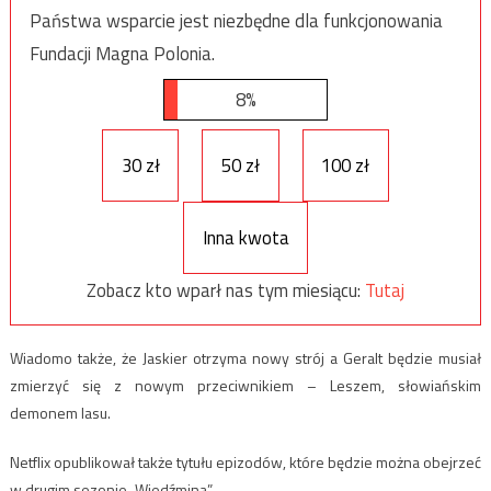
Państwa wsparcie jest niezbędne dla funkcjonowania
Fundacji Magna Polonia.
8%
30 zł
50 zł
100 zł
Inna kwota
Zobacz kto wparł nas tym miesiącu:
Tutaj
Wiadomo także, że Jaskier otrzyma nowy strój a Geralt będzie musiał
zmierzyć się z nowym przeciwnikiem – Leszem, słowiańskim
demonem lasu.
Netflix opublikował także tytułu epizodów, które będzie można obejrzeć
w drugim sezonie „Wiedźmina”.