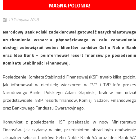
MAGNA POLONIA!
19 listopada 2018
Narodowy Bank Polski zadeklarował gotowość natychmiastowego
uruchomienia wsparcia płynnościowego w celu zapewnienia
obsługi zobowiązań wobec klientów banków: Getin Noble Bank
oraz Idea Bank – poinformował resort finansów po posiedzeniu
Komitetu Stabilności Finansowej.
Posiedzenie Komitetu Stabilności Finansowej (KSF) trwało kilka godzin.
Jak informował w niedzielę wieczorem w TVP i TVP Info prezes
Narodowego Banku Polskiego Adam Glapiński, brali w nim udział
przedstawiciele: NBP, resortu finansów, Komisji Nadzoru Finansowego
oraz Bankowego Funduszu Gwarancyjnego.
Komunikat z posiedzenia KSF przekazało w nocy Ministerstwo
Finansów. Jak czytamy w nim, przedmiotem obrad było omówienie
„aktualnej sytuacji banków: Getin Noble Bank SA oraz Idea Bank SA”,