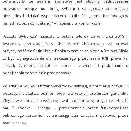
potwierdziły, że system finansowy jest stabilny. Jednocześnie
prowadzą bieżący monitoring sytuacji i są gotowe do podjęcia
niezbędnych działań wspierających stabilność systemu bankowego w
ramach swoich kompetencji” – napisano w komunikacie.
„Gazeta Wyborcza” napisała w ostatni wtorek, że w marcu 2018 r.
ówczesny przewodniczący KNF Marek Chrzanowski zaoferował
przychylność dla Getin Noble Banku w zamian za około 40 mln zł. Miało
to być wynagrodzenie dla wskazanego przez szefa KNF prawnika.
Leszek Czarnecki nagrał tę ofertę i zawiadomił prokuraturę o
podejrzeniu popełnienia przestępstwa.
Po artykule w „GW” Chrzanowski złożył dymisję, a premier ją przyjął. O
wszczęciu śledztwa poinformował we wtorek prokurator generalny
Zbigniew Ziobro. Jako wstępną kwalifikację prawną przyjęto z art. 231
par. 2 Kodeksu karnego – przekroczenie przez funkcjonariusza
publicznego uprawnień celem osiągnięcia korzyści majątkowej przez
osobę trzecią.