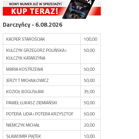
Darczyńcy - 6.08.2026
KACPER STAROŚCIAK
100,00
KULCZYK GRZEGORZ POLIŃSKA i
50,00
KULCZYK KATARZYNA
MARIA KOSTRZEWA
50,00
JERZY T MICHAJŁOWICZ
50,00
KOZIOŁ BOGUSŁAW
35,00
PAWEŁ ŁUKASZ ZIEMIAŃSKI
50,00
POTERA LIDIA i POTERA KRZYSZTOF
50,00
NIEMCZYK MICHAŁ
20,00
SŁAWOMIR PIĄTEK
10,00