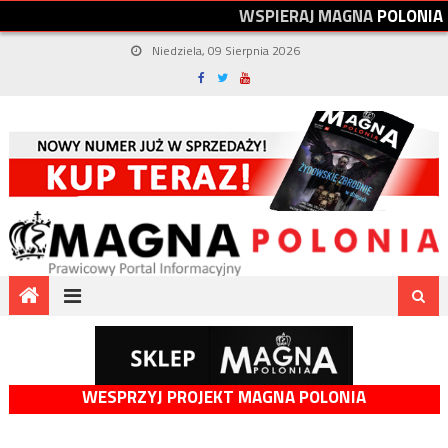
W
S
P
I
E
R
A
J
M
A
G
N
A
P
O
L
O
N
I
A
Niedziela, 09 Sierpnia 2026
WESPRZYJ PROJEKT MAGNA POLONIA