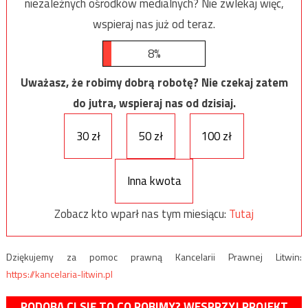
niezależnych ośrodków medialnych? Nie zwlekaj więc,
wspieraj nas już od teraz.
8%
Uważasz, że robimy dobrą robotę? Nie czekaj zatem
do jutra, wspieraj nas od dzisiaj.
30 zł
50 zł
100 zł
Inna kwota
Zobacz kto wparł nas tym miesiącu:
Tutaj
Dziękujemy za pomoc prawną Kancelarii Prawnej Litwin:
https://kancelaria-litwin.pl
PODOBA CI SIĘ TO CO ROBIMY? WESPRZYJ PROJEKT