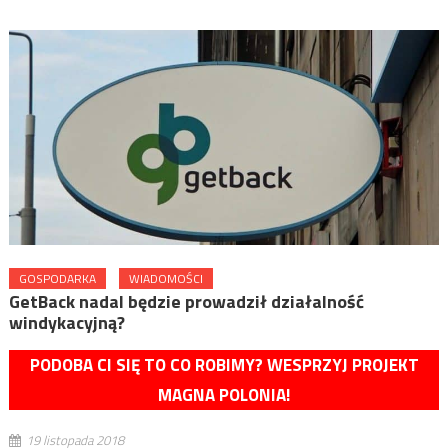
GOSPODARKA
WIADOMOŚCI
GetBack nadal będzie prowadził działalność
windykacyjną?
PODOBA CI SIĘ TO CO ROBIMY? WESPRZYJ PROJEKT
MAGNA POLONIA!
19 listopada 2018