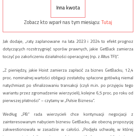
Inna kwota
Zobacz kto wparł nas tym miesiącu:
Tutaj
Jak dodaje, „raty zaplanowane na lata 2023 i 2024 to efekt prognoz
dotyczących rozstrzygnięć sporów prawnych, jakie GetBack zamierza
toczyć po zakończeniu działalności operacyjnej (np. z Altus TFI)”.
„Z pieniędzy, jakie Hoist zamierza zapłacić za biznes GetBacku, 12,4
proc. nominalnej wartości obligacji zostałoby spłacone gotówką niemal
natychmiast po sfinalizowaniu transakcji (czyli m.in. po przyjęciu tego
wariantu przez zgromadzenie wierzycieli), kolejne 6,5 proc. po roku od
pierwszej płatności” – czytamy w „Pulsie Biznesu”.
Według „PB” rada wierzycieli chce kontynuacji negocjacji z
zainteresowanym nabyciem biznesu GetBacku, ale obecną propozycję
zakwestionowała w zasadzie w całości. „Podjęła uchwałę, w której