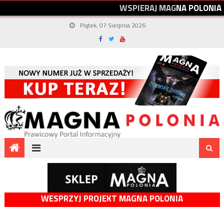
W
S
P
I
E
R
A
J
M
A
G
N
A
P
O
L
O
N
I
A
Piątek, 07 Sierpnia 2026
WESPRZYJ PROJEKT MAGNA POLONIA