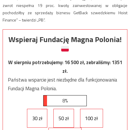
zwrot niespełna 19 proc. kwoty zainwestowanej w obligacje
pochodziłby ze sprzedaży biznesu GetBack szwedzkiemu Hoist
Finance” – twierdzi „PB”.
Wspieraj Fundację Magna Polonia!
W sierpniu potrzebujemy:
16 500
zł, zebraliśmy:
1351
zł.
Państwa wsparcie jest niezbędne dla funkcjonowania
Fundacji Magna Polonia.
8%
30 zł
50 zł
100 zł