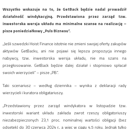
Wszystko wskazuje na to, że GetBack będzie nadal prowadził
działalność windykacyjną. Przedstawiona przez zarząd tzw.
inwestorska wersja układu ma minimalne szanse na realizację –
pisze poniedziałkowy „Puls Biznesu”.
„Jeśli szwedzki Hoist Finance istotnie nie zmieni swojej oferty zakupów
aktywów GetBacku, ani nie pojawi się lepsza propozycja innego
nabywcy, tzw. inwestorska wersja układu, nie ma szans na
przegłosowanie. GetBack będzie dalej działał i stopniowo spłacał
swoich wierzycieli” – pisze „PB”.
Taki scenariusz – według dziennika – wynika z deklaracji rady
wierzycieli i kuratora obligatariuszy.
„Przedstawiony przez zarząd windykatora w listopadzie tzw.
inwestorski wariant układu zakłada zwrot rzeszy obligatoriuszy
niezabezpieczonych 23,1 proc. nominalnej wartości obligacji (bez
odsetek) do 30 czerwca 2024 r., a więc w ciągu 4,5 roku. Jednak tylko