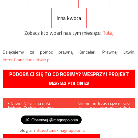
Inna kwota
Zobacz kto wparł nas tym miesiącu:
Tutaj
Dziękujemy za pomoc prawną Kancelarii Prawnej Litwin:
https://kancelaria-litwin.pl
PODOBA CI SIĘ TO CO ROBIMY? WESPRZYJ PROJEKT
MAGNA POLONIA!
Nawigacja
Nawet Nitras ma dość
Palenie podczas ciąży naraża
na szwank płodność córki
Jachiry: „Zrobiła krzywdę
wpisu
sobie, nam wszystkim”
Telegram
https://t.me/magnapolonia