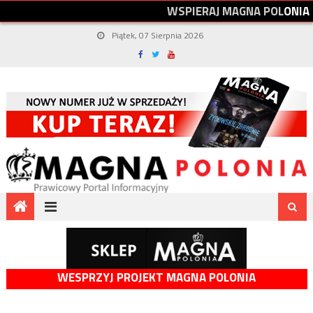
W
S
P
I
E
R
A
J
M
A
G
N
A
P
O
L
O
N
I
A
Piątek, 07 Sierpnia 2026
WESPRZYJ PROJEKT MAGNA POLONIA