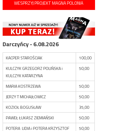
WESPRZYJ PROJEKT MAGNA POLONIA
Darczyńcy - 6.08.2026
KACPER STAROŚCIAK
100,00
KULCZYK GRZEGORZ POLIŃSKA i
50,00
KULCZYK KATARZYNA
MARIA KOSTRZEWA
50,00
JERZY T MICHAJŁOWICZ
50,00
KOZIOŁ BOGUSŁAW
35,00
PAWEŁ ŁUKASZ ZIEMIAŃSKI
50,00
POTERA LIDIA i POTERA KRZYSZTOF
50,00