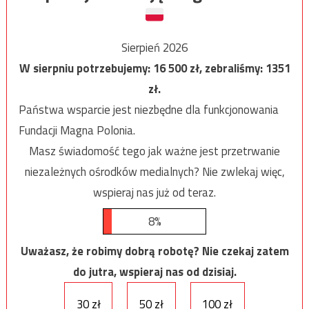
Sierpień 2026
W sierpniu potrzebujemy:
16 500
zł, zebraliśmy:
1351
zł.
Państwa wsparcie jest niezbędne dla funkcjonowania
Fundacji Magna Polonia.
Masz świadomość tego jak ważne jest przetrwanie
niezależnych ośrodków medialnych? Nie zwlekaj więc,
wspieraj nas już od teraz.
8%
Uważasz, że robimy dobrą robotę? Nie czekaj zatem
do jutra, wspieraj nas od dzisiaj.
30 zł
50 zł
100 zł