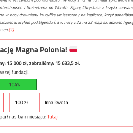
ntershausen i Steinefrenz do Weroth. Figurę Chrystusa z krzyża zerwano
 w nocy drewniany krucyfiks umieszczony na kapliczce, krzyż pohańbion
szczono krucyfiks pod Elgendorf, a w nocy z 22 na 23 maja skradziono figurę
ssen.
[1]
ację Magna Polonia!
my:
15 000
zł, zebraliśmy:
15 633,5
zł.
szej fundacji.
104%
100 zł
Inna kwota
parł nas tym miesiącu:
Tutaj