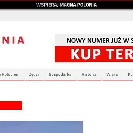
W
S
P
I
E
R
A
J
M
A
G
N
A
P
O
L
O
N
I
A
& Holocher
Żydzi
Gospodarka
Historia
Wiara
Po