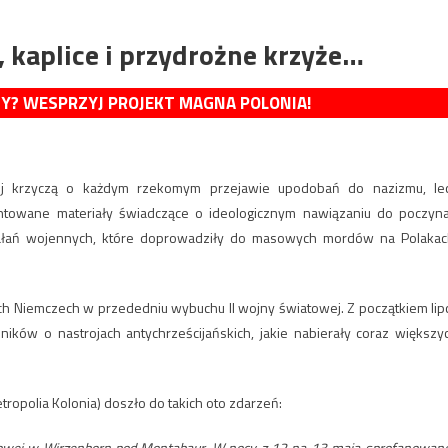
, kaplice i przydrożne krzyże…
MY? WESPRZYJ PROJEKT MAGNA POLONIA!
iej krzyczą o każdym rzekomym przejawie upodobań do nazizmu, le
entowane materiały świadczące o ideologicznym nawiązaniu do poczyn
ziałań wojennych, które doprowadziły do masowych mordów na Polakac
ch Niemczech w przededniu wybuchu II wojny światowej. Z początkiem lip
ków o nastrojach antychrześcijańskich, jakie nabierały coraz większy
tropolia Kolonia) doszło do takich oto zdarzeń:
zyżowej w Wirzenborn pod Montabaur. W nocy z 12 na 13 maja sprofanowano