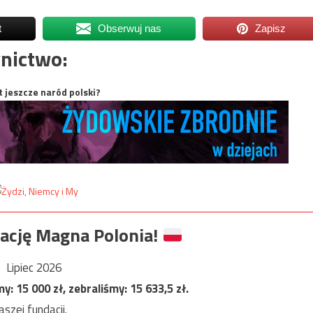
t
Obserwuj nas
Zapisz
nictwo:
t jeszcze naród polski?
ację Magna Polonia!
Lipiec 2026
my:
15 000
zł, zebraliśmy:
15 633,5
zł.
szej fundacji.