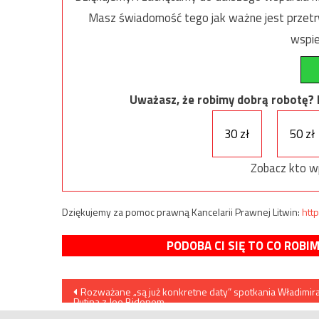
Masz świadomość tego jak ważne jest przetrw
wspie
Uważasz, że robimy dobrą robotę? Ni
30 zł
50 zł
Zobacz kto w
Dziękujemy za pomoc prawną Kancelarii Prawnej Litwin:
http
PODOBA CI SIĘ TO CO ROBI
Nawigacja
Rozważane „są już konkretne daty” spotkania Władimir
Putina z Joe Bidenem