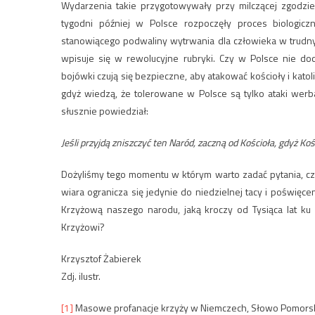
Wydarzenia takie przygotowywały przy milczącej zgodzie 
tygodni później w Polsce rozpoczęły proces biologiczn
stanowiącego podwaliny wytrwania dla człowieka w trudnych
wpisuje się w rewolucyjne rubryki. Czy w Polsce nie do
bojówki czują się bezpieczne, aby atakować kościoły i katol
gdyż wiedzą, że tolerowane w Polsce są tylko ataki werba
słusznie powiedział:
Jeśli przyjdą zniszczyć ten Naród, zaczną od Kościoła, gdyż Koś
Dożyliśmy tego momentu w którym warto zadać pytania, cz
wiara ogranicza się jedynie do niedzielnej tacy i poświęce
Krzyżową naszego narodu, jaką kroczy od Tysiąca lat ku 
Krzyżowi?
Krzysztof Żabierek
Zdj. ilustr.
[1]
Masowe profanacje krzyży w Niemczech, Słowo Pomorskie