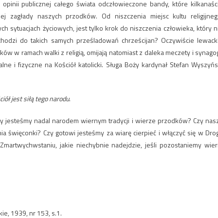
opinii publicznej całego świata odczłowieczone bandy, które kilkanaśc
ej zagłady naszych przodków. Od niszczenia miejsc kultu religijneg
 sytuacjach życiowych, jest tylko krok do niszczenia człowieka, który n
chodzi do takich samych prześladowań chrześcijan? Oczywiście lewack
ików w ramach walki z religią, omijają natomiast z daleka meczety i synagog
lne i fizyczne na Kościół katolicki. Sługa Boży kardynał Stefan Wyszyńs
ciół jest siłą tego narodu
.
y jesteśmy nadal narodem wiernym tradycji i wierze przodków? Czy nas
nia święconki? Czy gotowi jesteśmy za wiarę cierpieć i włączyć się w Dro
Zmartwychwstaniu, jakie niechybnie nadejdzie, jeśli pozostaniemy wier
, 1939, nr 153, s.1.