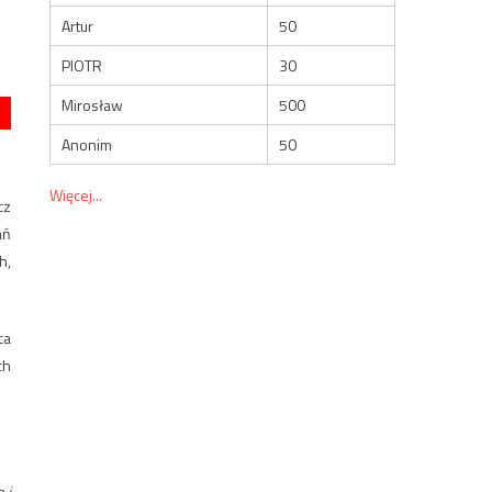
Artur
50
PIOTR
30
Mirosław
500
Anonim
50
Więcej...
cz
ań
h,
ca
ch
 i