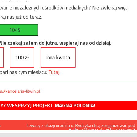
anie niezależnych ośrodków medialnych? Nie zwlekaj więc,
raj nas już od teraz.
104%
e czekaj zatem do jutra, wspieraj nas od dzisiaj.
100 zł
Inna kwota
parł nas tym miesiącu:
Tutaj
s://kancelaria-litwin.pl
MY? WESPRZYJ PROJEKT MAGNA POLONIA!
a
Lewacy z okazji urodzin o. Rydzyka chcą zorganizować pod
Radiem Maryja satanistyczną orgię