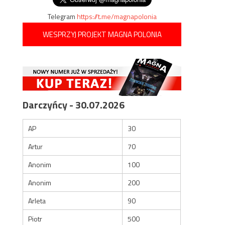
Telegram
https://t.me/magnapolonia
WESPRZYJ PROJEKT MAGNA POLONIA
Darczyńcy - 30.07.2026
AP
30
Artur
70
Anonim
100
Anonim
200
Arleta
90
Piotr
500