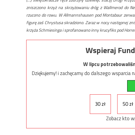
zniszczono krzyż na skrzyżowaniu dróg z Wallmerod do Ne
rzucono do rowu. W Allmannshausen pod Montabaur zerwano
figurę zaś Chrystusa skradziono. Zaraz w nocy następnej zni
krzyża Schmiesinga i sprofanowano inny krucyfiks pod Horre
Wspieraj Fund
W lipcu potrzebowaliś
Dziękujemy! i zachęcamy do dalszego wsparcia na
30 zł
50 zł
Zobacz kto w