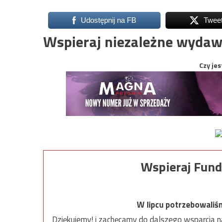
Udostępnij na FB
Twee
Wspieraj niezależne wydaw
Czy jes
Wspieraj Fund
W lipcu potrzebowaliś
Dziękujemy! i zachęcamy do dalszego wsparcia na