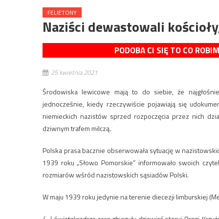
FELIETONY
Naziści dewastowali kościoły
PODOBA CI SIĘ TO CO ROBI
25 kwietnia 2021
Środowiska lewicowe mają to do siebie, że najgłośn
jednocześnie, kiedy rzeczywiście pojawiają się udokum
niemieckich nazistów sprzed rozpoczęcia przez nich d
dziwnym trafem milczą.
Polska prasa bacznie obserwowała sytuację w nazistowski
1939 roku „Słowo Pomorskie” informowało swoich czytelni
rozmiarów wśród nazistowskich sąsiadów Polski.
W maju 1939 roku jedynie na terenie diecezji limburskiej (Me
(…) świętokradcze ręce zburzyły dziewięć stacyj Drogi Kr