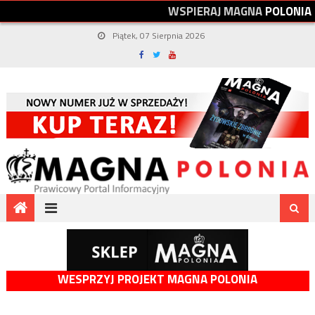
W
S
P
I
E
R
A
J
M
A
G
N
A
P
O
L
O
N
I
A
Piątek, 07 Sierpnia 2026
WESPRZYJ PROJEKT MAGNA POLONIA