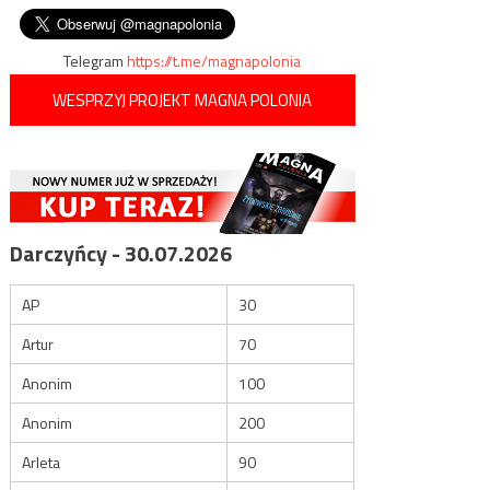
wpisu
moździerzowy
Telegram
https://t.me/magnapolonia
WESPRZYJ PROJEKT MAGNA POLONIA
Darczyńcy - 30.07.2026
AP
30
Artur
70
Anonim
100
Anonim
200
Arleta
90