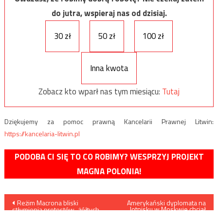
do jutra, wspieraj nas od dzisiaj.
30 zł
50 zł
100 zł
Inna kwota
Zobacz kto wparł nas tym miesiącu:
Tutaj
Dziękujemy za pomoc prawną Kancelarii Prawnej Litwin:
https://kancelaria-litwin.pl
PODOBA CI SIĘ TO CO ROBIMY? WESPRZYJ PROJEKT
MAGNA POLONIA!
Nawigacja
Reżim Macrona bliski
Amerykański dyplomata na
lotnisku w Moskwie chciał
stłumienia protestów „żółtych
wnieść do samolotu pocisk
kamizelek”?