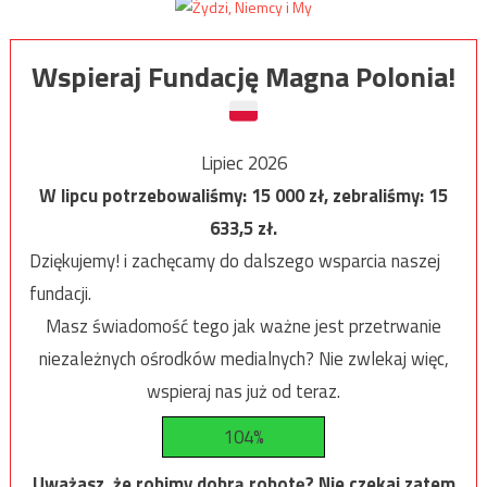
Wspieraj Fundację Magna Polonia!
Lipiec 2026
W lipcu potrzebowaliśmy:
15 000
zł, zebraliśmy:
15
633,5
zł.
Dziękujemy! i zachęcamy do dalszego wsparcia naszej
fundacji.
Masz świadomość tego jak ważne jest przetrwanie
niezależnych ośrodków medialnych? Nie zwlekaj więc,
wspieraj nas już od teraz.
104%
Uważasz, że robimy dobrą robotę? Nie czekaj zatem