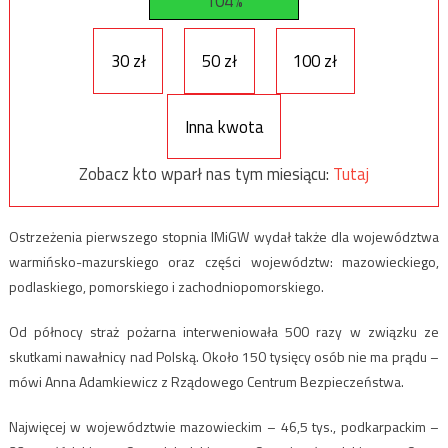
104%
30 zł
50 zł
100 zł
Inna kwota
Zobacz kto wparł nas tym miesiącu:
Tutaj
Ostrzeżenia pierwszego stopnia IMiGW wydał także dla województwa
warmińsko-mazurskiego oraz części województw: mazowieckiego,
podlaskiego, pomorskiego i zachodniopomorskiego.
Od północy straż pożarna interweniowała 500 razy w związku ze
skutkami nawałnicy nad Polską. Około 150 tysięcy osób nie ma prądu –
mówi Anna Adamkiewicz z Rządowego Centrum Bezpieczeństwa.
Najwięcej w województwie mazowieckim – 46,5 tys., podkarpackim –