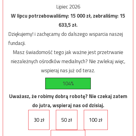
Lipiec 2026
W lipcu potrzebowaliśmy:
15 000
zł, zebraliśmy:
15
633,5
zł.
Dziękujemy! i zachęcamy do dalszego wsparcia naszej
fundacji.
Masz świadomość tego jak ważne jest przetrwanie
niezależnych ośrodków medialnych? Nie zwlekaj więc,
wspieraj nas już od teraz.
104%
Uważasz, że robimy dobrą robotę? Nie czekaj zatem
do jutra, wspieraj nas od dzisiaj.
30 zł
50 zł
100 zł