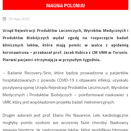
MAGNA POLONIA!
10 maja 2020
Urząd Rejestracji Produktów Leczniczych, Wyrobów Medycznych i
Produktów Biobójczych wydał zgodę na rozpoczęcie badań
klinicznych leków, które mają pomóc w walce z epidemią
koronawirusa – przekazał prof. Jacek Kubica z CM UMK w Toruniu.
Pierwsi pacjenci otrzymają je w przyszłym tygodniu.
– Badanie Recovery-Sirio, które będzie prowadzone u pacjentów
hospitalizowanych z powodu COVID-19 z objawami infekcji, uzyskało
pozytywną opinię Urzędu Rejestracji Produktów Leczniczych, Wyrobów
Medycznych i Produktów Biobójczych – poinformował naukowiec z
UMK, który jest współautorem projektu badań niekomercyjnych.
Drugim autorem jest prof. Eliano Pio Navarese. Leki kardiologiczne
mogłyby pomóc osobom we wczesnej fazie choroby. Naukowcy
stawiają hipotezę, że zastosowanie leków, które modyfikują błonowe