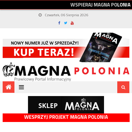
W
S
P
I
E
R
A
J
M
A
G
N
A
P
O
L
O
N
I
A
Czwartek, 06 Sierpnia 2026
WESPRZYJ PROJEKT MAGNA POLONIA