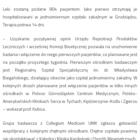
Leki zostaną podane 804 pacjentom. Jako pierwsi otrzymają je
hospitalizowani w jednoimiennym szpitalu zakaźnym w Grudziądzu.
Terapia potrwa 14 dni.
– Uzyskanie pozytywnej opinii Urzędu Rejestracji Produktów
Leczniczych i wcześniej Komisji Bioetycznej pozwala na uruchomienie
badania i włączenie do niego pierwszych pacjentów, co planowane jest
na początku przyszłego tygodnia. Pierwszym ośrodkiem badawczym
jest Regionalny Szpital Specjalistyczny im. dr. Władysława
Biegańskiego, działający obecnie jako szpital jednoimienny zakaźny. W
kolejnych dniach planowane jest włączenie pacjentów w kilku innych
ośrodkach w Polsce: Górnośląskim Centrum Medycznym, Polsko-
Amerykańskich Klinikach Serca w Tychach, Kędzierzynie-Koźlu i Zgierzu
– wskazał prof. Kubica.
Grupa badawcza z Collegium Medicum UMK zgłasza gotowość
współpracy z kolejnymi chętnymi ośrodkami. Chętne szpitale powinny
się skontaktować z Katedrą i Kliniką Kardiologii i Chorób Wewnętrznych.