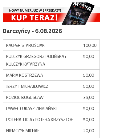
Darczyńcy - 6.08.2026
KACPER STAROŚCIAK
100,00
KULCZYK GRZEGORZ POLIŃSKA i
50,00
KULCZYK KATARZYNA
MARIA KOSTRZEWA
50,00
JERZY T MICHAJŁOWICZ
50,00
KOZIOŁ BOGUSŁAW
35,00
PAWEŁ ŁUKASZ ZIEMIAŃSKI
50,00
POTERA LIDIA i POTERA KRZYSZTOF
50,00
NIEMCZYK MICHAŁ
20,00