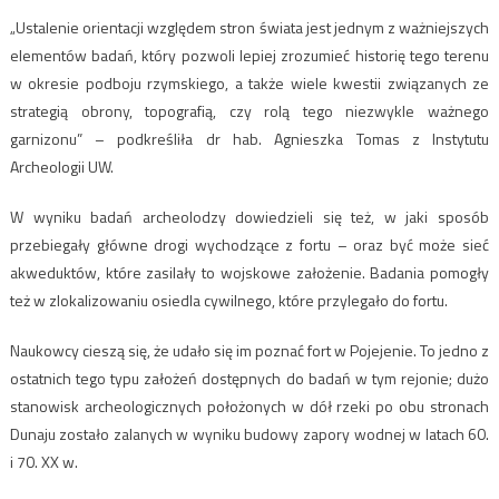
„Ustalenie orientacji względem stron świata jest jednym z ważniejszych
elementów badań, który pozwoli lepiej zrozumieć historię tego terenu
w okresie podboju rzymskiego, a także wiele kwestii związanych ze
strategią obrony, topografią, czy rolą tego niezwykle ważnego
garnizonu” – podkreśliła dr hab. Agnieszka Tomas z Instytutu
Archeologii UW.
W wyniku badań archeolodzy dowiedzieli się też, w jaki sposób
przebiegały główne drogi wychodzące z fortu – oraz być może sieć
akweduktów, które zasilały to wojskowe założenie. Badania pomogły
też w zlokalizowaniu osiedla cywilnego, które przylegało do fortu.
Naukowcy cieszą się, że udało się im poznać fort w Pojejenie. To jedno z
ostatnich tego typu założeń dostępnych do badań w tym rejonie; dużo
stanowisk archeologicznych położonych w dół rzeki po obu stronach
Dunaju zostało zalanych w wyniku budowy zapory wodnej w latach 60.
i 70. XX w.