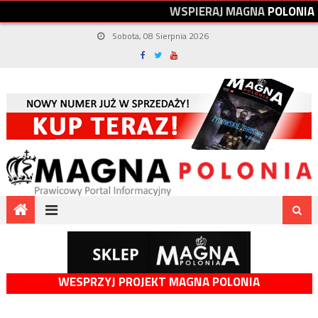
W
S
P
I
E
R
A
J
M
A
G
N
A
P
O
L
O
N
I
A
Sobota, 08 Sierpnia 2026
WESPRZYJ PROJEKT MAGNA POLONIA