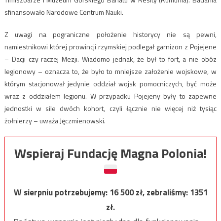
sfinansowało Narodowe Centrum Nauki.
Z uwagi na pograniczne położenie historycy nie są pewni,
namiestnikowi której prowincji rzymskiej podlegał garnizon z Pojejene
– Dacji czy raczej Mezji. Wiadomo jednak, że był to fort, a nie obóz
legionowy – oznacza to, że było to mniejsze założenie wojskowe, w
którym stacjonował jedynie oddział wojsk pomocniczych, być może
wraz z oddziałem legionu. W przypadku Pojejeny były to zapewne
jednostki w sile dwóch kohort, czyli łącznie nie więcej niż tysiąc
żołnierzy – uważa Jęczmienowski.
Wspieraj Fundację Magna Polonia!
W sierpniu potrzebujemy:
16 500
zł, zebraliśmy:
1351
zł.