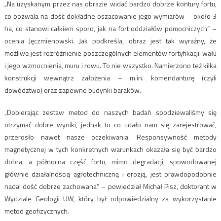
„Na uzyskanym przez nas obrazie widać bardzo dobrze kontury fortu,
co pozwala na dość dokładne oszacowanie jego wymiarów – około 3
ha, co stanowi całkiem sporo, jak na fort oddziałów pomocniczych” –
ocenia Jęczmienowski. Jak podkreśla, obraz jest tak wyraźny, że
możliwe jest rozróżnienie poszczególnych elementów fortyfikacji: wału
i jego wzmocnienia, muru i rowu. To nie wszystko. Namierzono też kilka
konstrukcji wewnątrz założenia – m.in. komendanturę (czyli
dowództwo) oraz zapewne budynki baraków.
„Dobierając zestaw metod do naszych badań spodziewaliśmy się
otrzymać dobre wyniki, jednak to co udało nam się zarejestrować,
przerosło nawet nasze oczekiwania. Responsywność metody
magnetycznej w tych konkretnych warunkach okazała się być bardzo
dobra, a północna część fortu, mimo degradacji, spowodowanej
głównie działalnością agrotechniczną i erozją, jest prawdopodobnie
nadal dość dobrze zachowana” – powiedział Michał Pisz, doktorant w
Wydziale Geologii UW, który był odpowiedzialny za wykorzystanie
metod geofizycznych.