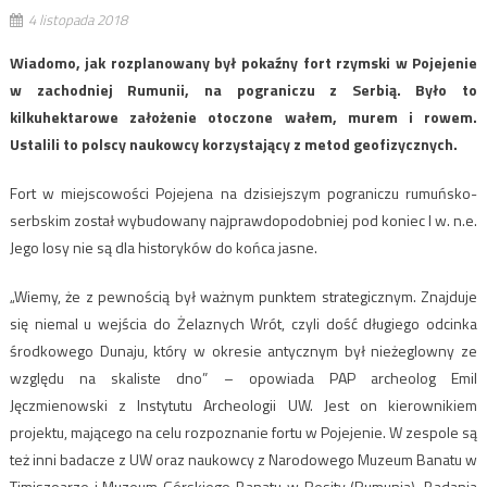
4 listopada 2018
Wiadomo, jak rozplanowany był pokaźny fort rzymski w Pojejenie
w zachodniej Rumunii, na pograniczu z Serbią. Było to
kilkuhektarowe założenie otoczone wałem, murem i rowem.
Ustalili to polscy naukowcy korzystający z metod geofizycznych.
Fort w miejscowości Pojejena na dzisiejszym pograniczu rumuńsko-
serbskim został wybudowany najprawdopodobniej pod koniec I w. n.e.
Jego losy nie są dla historyków do końca jasne.
„Wiemy, że z pewnością był ważnym punktem strategicznym. Znajduje
się niemal u wejścia do Żelaznych Wrót, czyli dość długiego odcinka
środkowego Dunaju, który w okresie antycznym był nieżeglowny ze
względu na skaliste dno” – opowiada PAP archeolog Emil
Jęczmienowski z Instytutu Archeologii UW. Jest on kierownikiem
projektu, mającego na celu rozpoznanie fortu w Pojejenie. W zespole są
też inni badacze z UW oraz naukowcy z Narodowego Muzeum Banatu w
Timiszoarze i Muzeum Górskiego Banatu w Resity (Rumunia). Badania