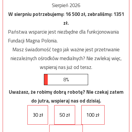
Sierpień 2026
W sierpniu potrzebujemy:
16 500
zł, zebraliśmy:
1351
zł.
Państwa wsparcie jest niezbędne dla funkcjonowania
Fundacji Magna Polonia.
Masz świadomość tego jak ważne jest przetrwanie
niezależnych ośrodków medialnych? Nie zwlekaj więc,
wspieraj nas już od teraz.
8%
Uważasz, że robimy dobrą robotę? Nie czekaj zatem
do jutra, wspieraj nas od dzisiaj.
30 zł
50 zł
100 zł