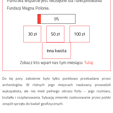
Państwa wsparcie jest niezbędne dla funkcjonowania
Fundacji Magna Polonia.
8%
30 zł
50 zł
100 zł
Inna kwota
Zobacz kto wparł nas tym miesiącu:
Tutaj
Do tej pory założenie było tylko punktowo przebadane przez
archeologów. W różnych jego miejscach naukowcy prowadzili
wykopaliska, ale nie mieli pełnego obrazu fortu – jego rozmiaru,
kształtu i rozplanowania. Sytuację zmieniło zastosowanie przez polski
zespół sprzętu do badań geofizycznych.