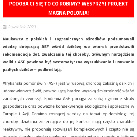
PODOBA CI SIĘ TO CO ROBIMY? WESPRZYJ PROJEKT
MAGNA POLONIA!
2 września 2020
Naukowcy z polskich i zagranicznych ośrodków podsumowali
wiedzę dotyczącą ASF wśród dzików; we wtorek przedstawili
rekomendacje dot. zwalczania tej choroby. Głównym narzędziem
walki z ASF powinno być systematyczne wyszukiwanie i usuwanie
padłych dzików – podkreślają.
Afrykański pomór świń (ASF) jest wirusową chorobą zakaźną dzikich i
udomowionych świń, powodującą bardzo wysoką śmiertelność wśród
zarażonych zwierząt. Epidemia ASF pociąga za sobą ogromne straty
gospodarcze oraz poważne konsekwencje ekologiczne i społeczne w
Europie i Azji. Pomimo rosnącej wiedzy na temat epidemiologii tej
choroby, działania zmierzające do jej kontroli mają często charakter
reaktywny, nie proponują rozwiązań kompleksowych i często nie są
poparte aktualną wiedzą naukową – oceniają autorzy raportu, w którym