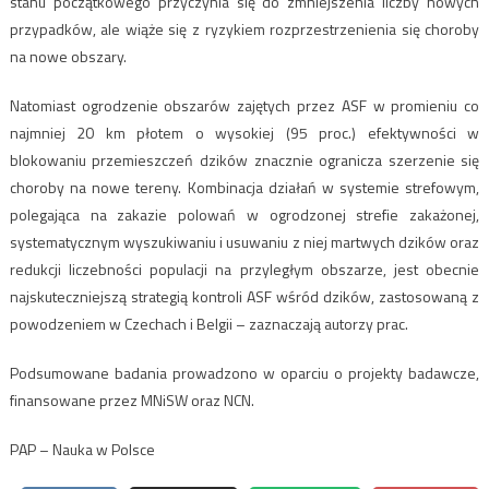
stanu początkowego przyczynia się do zmniejszenia liczby nowych
przypadków, ale wiąże się z ryzykiem rozprzestrzenienia się choroby
na nowe obszary.
Natomiast ogrodzenie obszarów zajętych przez ASF w promieniu co
najmniej 20 km płotem o wysokiej (95 proc.) efektywności w
blokowaniu przemieszczeń dzików znacznie ogranicza szerzenie się
choroby na nowe tereny. Kombinacja działań w systemie strefowym,
polegająca na zakazie polowań w ogrodzonej strefie zakażonej,
systematycznym wyszukiwaniu i usuwaniu z niej martwych dzików oraz
redukcji liczebności populacji na przyległym obszarze, jest obecnie
najskuteczniejszą strategią kontroli ASF wśród dzików, zastosowaną z
powodzeniem w Czechach i Belgii – zaznaczają autorzy prac.
Podsumowane badania prowadzono w oparciu o projekty badawcze,
finansowane przez MNiSW oraz NCN.
PAP – Nauka w Polsce