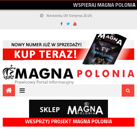
W
S
P
I
E
R
A
J
M
A
G
N
A
P
O
L
O
N
I
A
Niedziela, 09 Sierpnia 2026
WESPRZYJ PROJEKT MAGNA POLONIA