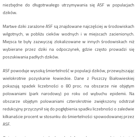
niezbędne do długotrwałego utrzymywania się ASF w populacjach
dzików.
Martwe dziki zarażone ASF są znajdowane najczęściej w środowiskach
wilgotnych, w pobliżu cieków wodnych i w miejscach zacienionych.
Miejsca te były zazwyczaj zlokalizowane w innych środowiskach niż
wybierane przez dziki na odpoczynek, gdzie często prowadzi się
poszukiwania padłych dzików.
ASF powoduje wysoką śmiertelność w populacji dzików, przewyższając
wielokrotnie pozyskanie łowieckie. Dane z Puszczy Białowieskiej
pokazują spadek liczebności o 80 proc. na obszarze nie objętym
polowaniami (park narodowy) po roku od wybuchu epidemii. Na
obszarze objętym polowaniami czterokrotnie zwiększony odstrzał
redukcyjny przyczynił się do pogłębienia spadku liczebności o zaledwie
kilkanaście procent w stosunku do śmiertelności spowodowanej przez
ASF.