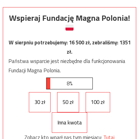
Wspieraj Fundację Magna Polonia!
W sierpniu potrzebujemy:
16 500
zł, zebraliśmy:
1351
zł.
Państwa wsparcie jest niezbędne dla funkcjonowania
Fundacji Magna Polonia.
8%
30 zł
50 zł
100 zł
Inna kwota
Zobacz kto wparł nas tym miesiącu:
Tutaj