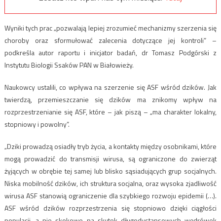
Wyniki tych prac „pozwalają lepiej zrozumieć mechanizmy szerzenia się
choroby oraz sformułować zalecenia dotyczące jej kontroli” –
podkreśla autor raportu i inicjator badań, dr Tomasz Podgórski z
Instytutu Biologii Ssaków PAN w Białowieży.
Naukowcy ustalili, co wpływa na szerzenie się ASF wśród dzików. Jak
twierdzą, przemieszczanie się dzików ma znikomy wpływ na
rozprzestrzenianie się ASF, które – jak piszą – „ma charakter lokalny,
stopniowy i powolny”.
„Dziki prowadzą osiadły tryb życia, a kontakty między osobnikami, które
mogą prowadzić do transmisji wirusa, są ograniczone do zwierząt
żyjących w obrębie tej samej lub blisko sąsiadujących grup socjalnych.
Niska mobilność dzików, ich struktura socjalna, oraz wysoka zjadliwość
wirusa ASF stanowią ograniczenie dla szybkiego rozwoju epidemii (…).
ASF wśród dzików rozprzestrzenia się stopniowo dzięki ciągłości
populacji, a nie skokowo na skutek długodystansowych wędrówek