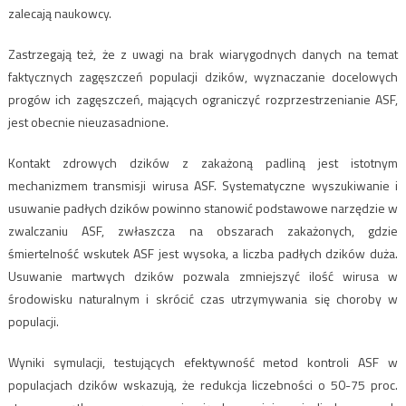
zalecają naukowcy.
Zastrzegają też, że z uwagi na brak wiarygodnych danych na temat
faktycznych zagęszczeń populacji dzików, wyznaczanie docelowych
progów ich zagęszczeń, mających ograniczyć rozprzestrzenianie ASF,
jest obecnie nieuzasadnione.
Kontakt zdrowych dzików z zakażoną padliną jest istotnym
mechanizmem transmisji wirusa ASF. Systematyczne wyszukiwanie i
usuwanie padłych dzików powinno stanowić podstawowe narzędzie w
zwalczaniu ASF, zwłaszcza na obszarach zakażonych, gdzie
śmiertelność wskutek ASF jest wysoka, a liczba padłych dzików duża.
Usuwanie martwych dzików pozwala zmniejszyć ilość wirusa w
środowisku naturalnym i skrócić czas utrzymywania się choroby w
populacji.
Wyniki symulacji, testujących efektywność metod kontroli ASF w
populacjach dzików wskazują, że redukcja liczebności o 50-75 proc.