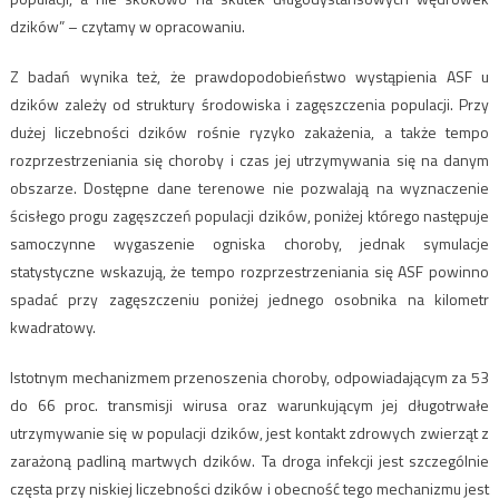
dzików” – czytamy w opracowaniu.
Z badań wynika też, że prawdopodobieństwo wystąpienia ASF u
dzików zależy od struktury środowiska i zagęszczenia populacji. Przy
dużej liczebności dzików rośnie ryzyko zakażenia, a także tempo
rozprzestrzeniania się choroby i czas jej utrzymywania się na danym
obszarze. Dostępne dane terenowe nie pozwalają na wyznaczenie
ścisłego progu zagęszczeń populacji dzików, poniżej którego następuje
samoczynne wygaszenie ogniska choroby, jednak symulacje
statystyczne wskazują, że tempo rozprzestrzeniania się ASF powinno
spadać przy zagęszczeniu poniżej jednego osobnika na kilometr
kwadratowy.
Istotnym mechanizmem przenoszenia choroby, odpowiadającym za 53
do 66 proc. transmisji wirusa oraz warunkującym jej długotrwałe
utrzymywanie się w populacji dzików, jest kontakt zdrowych zwierząt z
zarażoną padliną martwych dzików. Ta droga infekcji jest szczególnie
częsta przy niskiej liczebności dzików i obecność tego mechanizmu jest