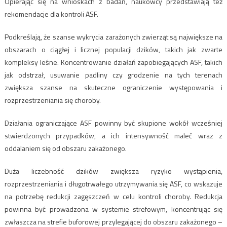
Opierając się na wnioskach z badań, naukowcy przedstawiają też
rekomendacje dla kontroli ASF.
Podkreślają, że szanse wykrycia zarażonych zwierząt są największe na
obszarach o ciągłej i licznej populacji dzików, takich jak zwarte
kompleksy leśne. Koncentrowanie działań zapobiegających ASF, takich
jak odstrzał, usuwanie padliny czy grodzenie na tych terenach
zwiększa szanse na skuteczne ograniczenie występowania i
rozprzestrzeniania się choroby.
Działania ograniczające ASF powinny być skupione wokół wcześniej
stwierdzonych przypadków, a ich intensywność maleć wraz z
oddalaniem się od obszaru zakażonego.
Duża liczebność dzików zwiększa ryzyko wystąpienia,
rozprzestrzeniania i długotrwałego utrzymywania się ASF, co wskazuje
na potrzebę redukcji zagęszczeń w celu kontroli choroby. Redukcja
powinna być prowadzona w systemie strefowym, koncentrując się
zwłaszcza na strefie buforowej przylegającej do obszaru zakażonego –