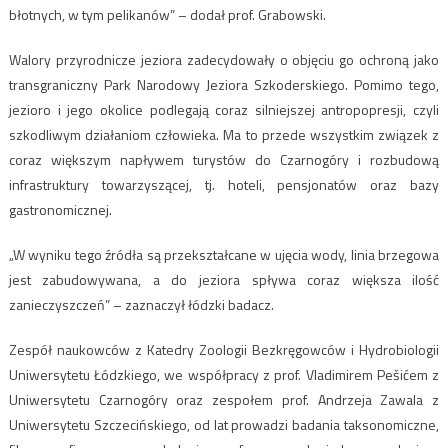
błotnych, w tym pelikanów” – dodał prof. Grabowski.
Walory przyrodnicze jeziora zadecydowały o objęciu go ochroną jako
transgraniczny Park Narodowy Jeziora Szkoderskiego. Pomimo tego,
jezioro i jego okolice podlegają coraz silniejszej antropopresji, czyli
szkodliwym działaniom człowieka. Ma to przede wszystkim związek z
coraz większym napływem turystów do Czarnogóry i rozbudową
infrastruktury towarzyszącej, tj. hoteli, pensjonatów oraz bazy
gastronomicznej.
„W wyniku tego źródła są przekształcane w ujęcia wody, linia brzegowa
jest zabudowywana, a do jeziora spływa coraz większa ilość
zanieczyszczeń” – zaznaczył łódzki badacz.
Zespół naukowców z Katedry Zoologii Bezkręgowców i Hydrobiologii
Uniwersytetu Łódzkiego, we współpracy z prof. Vladimirem Pešićem z
Uniwersytetu Czarnogóry oraz zespołem prof. Andrzeja Zawala z
Uniwersytetu Szczecińskiego, od lat prowadzi badania taksonomiczne,