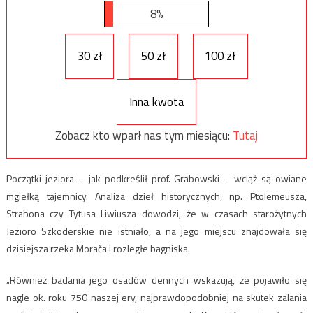
8%
30 zł
50 zł
100 zł
Inna kwota
Zobacz kto wparł nas tym miesiącu:
Tutaj
Początki jeziora – jak podkreślił prof. Grabowski – wciąż są owiane
mgiełką tajemnicy. Analiza dzieł historycznych, np. Ptolemeusza,
Strabona czy Tytusa Liwiusza dowodzi, że w czasach starożytnych
Jezioro Szkoderskie nie istniało, a na jego miejscu znajdowała się
dzisiejsza rzeka Morača i rozległe bagniska.
„Również badania jego osadów dennych wskazują, że pojawiło się
nagle ok. roku 750 naszej ery, najprawdopodobniej na skutek zalania