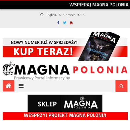
W
S
P
I
E
R
A
J
M
A
G
N
A
P
O
L
O
N
I
A
Piątek, 07 Sierpnia 2026
WESPRZYJ PROJEKT MAGNA POLONIA