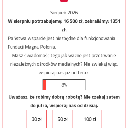
Sierpień 2026
W sierpniu potrzebujemy:
16 500
zł, zebraliśmy:
1351
zł.
Państwa wsparcie jest niezbędne dla funkcjonowania
Fundacji Magna Polonia.
Masz świadomość tego jak ważne jest przetrwanie
niezależnych ośrodków medialnych? Nie zwlekaj więc,
wspieraj nas już od teraz.
8%
Uważasz, że robimy dobrą robotę? Nie czekaj zatem
do jutra, wspieraj nas od dzisiaj.
30 zł
50 zł
100 zł