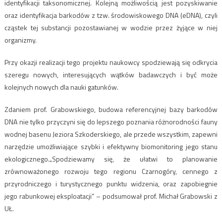
identyfikacji taksonomicznej. Kolejną możliwością jest pozyskiwanie
oraz identyfikacja barkodów z tzw. środowiskowego DNA (eDNA), czyli
cząstek tej substancji pozostawianej w wodzie przez żyjące w niej
organizmy.
Przy okazji realizacji tego projektu naukowcy spodziewają się odkrycia
szeregu nowych, interesujących wątków badawczych i być może
kolejnych nowych dla nauki gatunków.
Zdaniem prof. Grabowskiego, budowa referencyjnej bazy barkodów
DNA nie tylko przyczyni się do lepszego poznania różnorodności fauny
wodnej basenu Jeziora Szkoderskiego, ale przede wszystkim, zapewni
narzędzie umożliwiające szybki i efektywny biomonitoring jego stanu
ekologicznego.„Spodziewamy się, że ułatwi to planowanie
zrównoważonego rozwoju tego regionu Czarnogóry, cennego z
przyrodniczego i turystycznego punktu widzenia, oraz zapobiegnie
jego rabunkowej eksploatacji” – podsumował prof. Michał Grabowski z
UŁ.