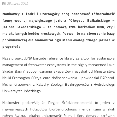
25 marca 2019
Naukowcy z Łodzi i Czarnogóry chcą oszacować różnorodność
fauny wodnej największego jeziora Półwyspu Bałkańskiego –
Jeziora Szkoderskiego – za pomocą tzw. barkodów DNA, czyli
molekularnych kodów kreskowych. Pozwoli to na stworzenie bazy
porównawczej dla biomonitoringu stanu ekologicznego jeziora w
przyszłości.
Nasz projekt „DNA barcode reference library as a tool for sustainable
management of freshwater ecosystems in the highly threatened Lake
Skadar Basin” zdobył uznanie ekspertów i uzyskał od Ministerstwa
Nauki Czarnogóry 80 tys. euro dofinansowania – powiedział PAP prof.
Michał Grabowski z Katedry Zoologii Bezkręgowców i Hydrobiologii
Uniwersytetu Łódzkiego.
Naukowiec podkreślił, że Region Śródziemnomorski to jeden z
najważniejszych hotspotów bioróżnorodności i endemizmu w skali
całego świata. Lokalna unikatowość fauny i flory dotyczy zarówno