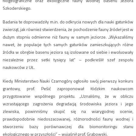
filogeograficzne oraz ekologiczne fauny wodnej basenu Jeziora
Szkoderskiego.
Badania te doprowadziły m.in. do odkrycia nowych dla nauki gatunków
zwierząt, jak również stwierdzenia, że pochodzenie fauny źródeł jest w
dużym stopniu odmienne niż fauny w samym jeziorze. „Wykazaliśmy
nawet, że populacje tych samych gatunków zamieszkujących różne
źródła w obrębie basenu jeziora są izolowane od siebie i ewoluowały
niezależnie przez setki tysięcy lat” – podkreślił szef zespołu
naukowców z UŁ.
Kiedy Ministerstwo Nauki Czarnogóry ogłosiło swój pierwszy konkurs
grantowy, prof. Pešić zaproponował łódzkim naukowcom
przygotowanie wspólnego projektu. „Uznaliśmy, że w obliczu
wzrastającego zagrożenia degradacją środowiska jeziora i jego
zlewiska, powinniśmy skupić się na wiarygodnej ocenie,
prawdopodobnie niedoszacowanej, różnorodności fauny wodnej i
stworzeniu bazy porównawczej dla biomonitoringu stanu
ekologicznego w przyszłości” – wyjaśnił prof. Grabowski.