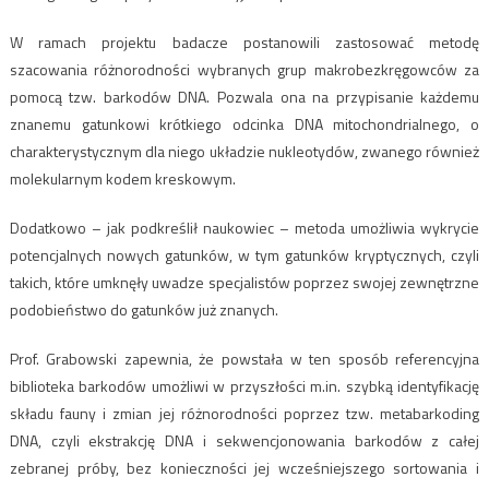
W ramach projektu badacze postanowili zastosować metodę
szacowania różnorodności wybranych grup makrobezkręgowców za
pomocą tzw. barkodów DNA. Pozwala ona na przypisanie każdemu
znanemu gatunkowi krótkiego odcinka DNA mitochondrialnego, o
charakterystycznym dla niego układzie nukleotydów, zwanego również
molekularnym kodem kreskowym.
Dodatkowo – jak podkreślił naukowiec – metoda umożliwia wykrycie
potencjalnych nowych gatunków, w tym gatunków kryptycznych, czyli
takich, które umknęły uwadze specjalistów poprzez swojej zewnętrzne
podobieństwo do gatunków już znanych.
Prof. Grabowski zapewnia, że powstała w ten sposób referencyjna
biblioteka barkodów umożliwi w przyszłości m.in. szybką identyfikację
składu fauny i zmian jej różnorodności poprzez tzw. metabarkoding
DNA, czyli ekstrakcję DNA i sekwencjonowania barkodów z całej
zebranej próby, bez konieczności jej wcześniejszego sortowania i