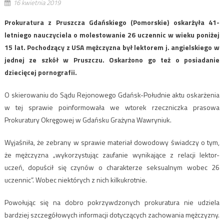
16 kwietnia 2019
Prokuratura z Pruszcza Gdańskiego (Pomorskie) oskarżyła 41-
letniego nauczyciela o molestowanie 26 uczennic w wieku poniżej
15 lat. Pochodzący z USA mężczyzna był lektorem j. angielskiego w
jednej ze szkół w Pruszczu. Oskarżono go też o posiadanie
dziecięcej pornografii.
O skierowaniu do Sądu Rejonowego Gdańsk-Południe aktu oskarżenia
w tej sprawie poinformowała we wtorek rzeczniczka prasowa
Prokuratury Okręgowej w Gdańsku Grażyna Wawryniuk.
Wyjaśniła, że zebrany w sprawie materiał dowodowy świadczy o tym,
że mężczyzna „wykorzystując zaufanie wynikające z relacji lektor-
uczeń, dopuścił się czynów o charakterze seksualnym wobec 26
uczennic”. Wobec niektórych z nich kilkukrotnie.
Powołując się na dobro pokrzywdzonych prokuratura nie udziela
bardziej szczegółowych informacji dotyczących zachowania mężczyzny.