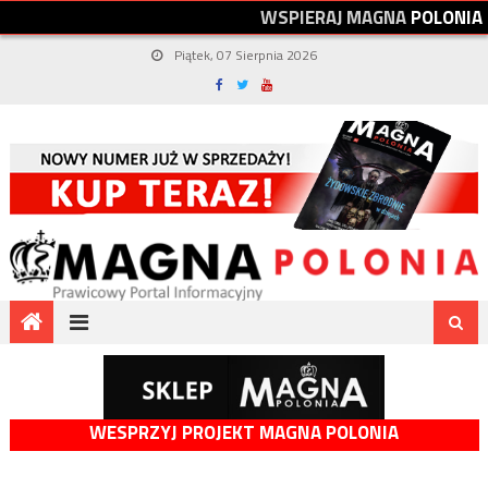
W
S
P
I
E
R
A
J
M
A
G
N
A
P
O
L
O
N
I
A
Piątek, 07 Sierpnia 2026
WESPRZYJ PROJEKT MAGNA POLONIA