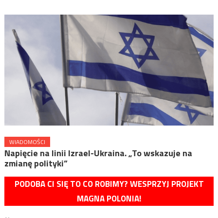
WIADOMOŚCI
Napięcie na linii Izrael-Ukraina. „To wskazuje na
zmianę polityki”
PODOBA CI SIĘ TO CO ROBIMY? WESPRZYJ PROJEKT
MAGNA POLONIA!