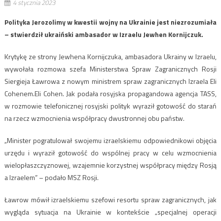
4 stycznia 2023
Polityka Jerozolimy w kwestii wojny na Ukrainie jest niezrozumiała
– stwierdził ukraiński ambasador w Izraelu Jewhen Kornijczuk.
Krytykę ze strony Jewhena Kornijczuka, ambasadora Ukrainy w Izraelu,
wywołała rozmowa szefa Ministerstwa Spraw Zagranicznych Rosji
Siergieja Ławrowa z nowym ministrem spraw zagranicznych Izraela Eli
Cohenem.Eli Cohen. Jak podała rosyjska propagandowa agencja TASS,
w rozmowie telefonicznej rosyjski polityk wyraził gotowość do starań
na rzecz wzmocnienia współpracy dwustronnej obu państw.
„Minister pogratulował swojemu izraelskiemu odpowiednikowi objęcia
urzędu i wyraził gotowość do wspólnej pracy w celu wzmocnienia
wielopłaszczyznowej, wzajemnie korzystnej współpracy między Rosją
a Izraelem” – podało MSZ Rosji.
Ławrow mówił izraelskiemu szefowi resortu spraw zagranicznych, jak
wygląda sytuacja na Ukrainie w kontekście „specjalnej operacji