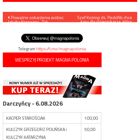
Nawigacja
Poważne oskarżenia wobec
Szef Komisji ds. Pedofilii chce
kary dla dziennikarza, który
Jakuba Krzewiny. „Tak
ujawnił aferę pedofilską
wpisu
potraktował swojego
następcę”
Telegram
https://t.me/magnapolonia
WESPRZYJ PROJEKT MAGNA POLONIA
Darczyńcy - 6.08.2026
KACPER STAROŚCIAK
100,00
KULCZYK GRZEGORZ POLIŃSKA i
50,00
KULCZYK KATARZYNA