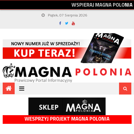
W
S
P
I
E
R
A
J
M
A
G
N
A
P
O
L
O
N
I
A
Piątek, 07 Sierpnia 2026
WESPRZYJ PROJEKT MAGNA POLONIA