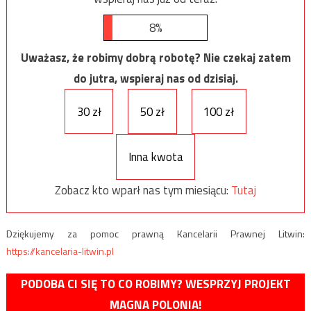
8%
Uważasz, że robimy dobrą robotę? Nie czekaj zatem
do jutra, wspieraj nas od dzisiaj.
30 zł
50 zł
100 zł
Inna kwota
Zobacz kto wparł nas tym miesiącu:
Tutaj
Dziękujemy za pomoc prawną Kancelarii Prawnej Litwin:
https://kancelaria-litwin.pl
PODOBA CI SIĘ TO CO ROBIMY? WESPRZYJ PROJEKT
MAGNA POLONIA!