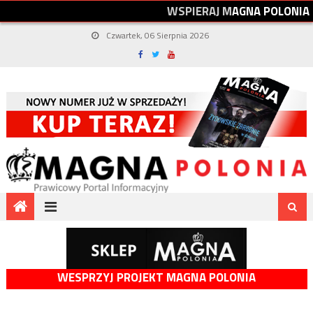
W
S
P
I
E
R
A
J
M
A
G
N
A
P
O
L
O
N
I
A
Czwartek, 06 Sierpnia 2026
WESPRZYJ PROJEKT MAGNA POLONIA