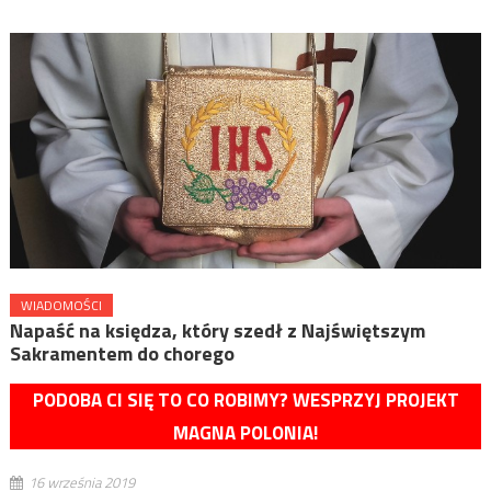
WIADOMOŚCI
Napaść na księdza, który szedł z Najświętszym
Sakramentem do chorego
PODOBA CI SIĘ TO CO ROBIMY? WESPRZYJ PROJEKT
MAGNA POLONIA!
16 września 2019