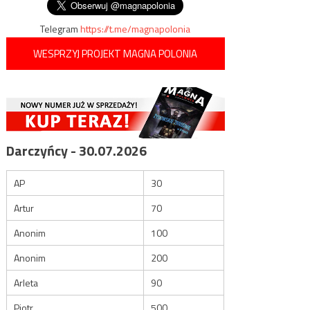
Telegram
https://t.me/magnapolonia
WESPRZYJ PROJEKT MAGNA POLONIA
Darczyńcy - 30.07.2026
AP
30
Artur
70
Anonim
100
Anonim
200
Arleta
90
Piotr
500