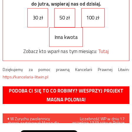
do jutra, wspieraj nas od dzisiaj.
30 zł
50 zł
100 zł
Inna kwota
Zobacz kto wparł nas tym miesiącu:
Tutaj
Dziękujemy za pomoc prawną Kancelarii Prawnej Litwin:
https://kancelaria-litwin.pl
PODOBA CI SIĘ TO CO ROBIMY? WESPRZYJ PROJEKT
MAGNA POLONIA!
Nawigacja
W Zurychu zwolennicy
Liczebność WP w dniu 17
września 1939 roku w Polsce
aborcji zaatakowali Marsz dla
południowo-wschodniej
wpisu
Życia /film/