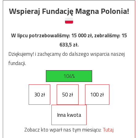
Wspieraj Fundację Magna Polonia!
W lipcu potrzebowaliśmy:
15 000
zł, zebraliśmy:
15
633,5
zł.
Dziękujemy! i zachęcamy do dalszego wsparcia naszej
fundacji.
104%
30 zł
50 zł
100 zł
Inna kwota
Zobacz kto wparł nas tym miesiącu:
Tutaj