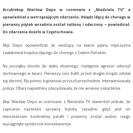
Arcybiskup Wacław Depo w rozmowie z „Niedziela TV” a
opowiedział o wstrząsającym zdarzeniu. Ksiądz idący do chorego w
pierwszy piątek września został zelżony i uderzony – powiedział.
Do zdarzenia doszło w Częstochowie.
Abp Depo opowiedział, że siedzący na ławce pijany mężczyzna
zaatakował księdza idącego do chorego z Ciałem Pańskim.
Na początku doszło do ataku słownego, następnie agresor uderzył
duchownego w twarz. Pierwszy cios trafił, przed drugim ksiądz zdołał
się obronić. Na pomoc kapłanowi przyszli przechodnie. Interweniowała
policja. Ofiara napastnika zdecydowała, że nie wniesie oskarżenia.
Abp Wacław Depo w rozmowie z Niedziela TV stwierdził jednak, że
zapisanie nazwiska sprawcy byłoby zasadne, gdyż jest on
mieszkańcem konkretnej parafii i powinny zostać wobec niego
wyciągnięte społeczne konsekwencje.