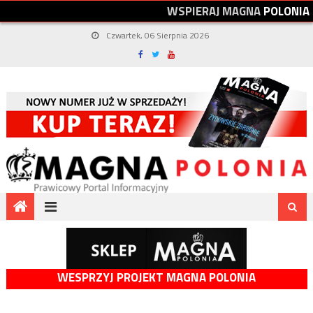
W
S
P
I
E
R
A
J
M
A
G
N
A
P
O
L
O
N
I
A
Czwartek, 06 Sierpnia 2026
WESPRZYJ PROJEKT MAGNA POLONIA