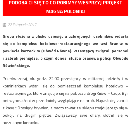
PODOBA CI SIĘ TO CO ROBIMY? WESPRZYJ PROJEKT
MAGNA POLONIA!
22 listopada 2017
Grupa złożona z blisko dziesięciu uzbrojonych osobników wdarła
się do kompleksu hotelowo-restauracyjnego we wsi Braniw w
powiecie korzeckim (Obwód Równe). Przestępcy związali personel
i zabrali pieniądze, o czym donosi służba prasowa policji Obwodu
Rówieńskiego.
Przedwczoraj, ok. godz. 22.00 przestępcy w militarnej odzieży i w
kominiarkach wdarli się do pomieszczeń kompleksu hotelowo –
restauracyjnego, który znajduje się na poboczu drogi Kijów – Czop. Byli
oni wyposażeni w przedmioty wyglądające na broń. Napastnicy zabrali
z kasy 50 tysięcy hrywien, a nadto towar ze sklepu znajdującego się w
pokoju na drugim piętrze. Związawszy swe ofiary, ulotnili się w
nieznanym kierunku.