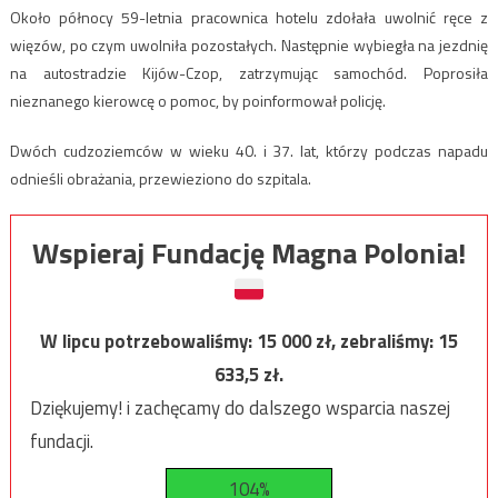
Około północy 59-letnia pracownica hotelu zdołała uwolnić ręce z
więzów, po czym uwolniła pozostałych. Następnie wybiegła na jezdnię
na autostradzie Kijów-Czop, zatrzymując samochód. Poprosiła
nieznanego kierowcę o pomoc, by poinformował policję.
Dwóch cudzoziemców w wieku 40. i 37. lat, którzy podczas napadu
odnieśli obrażania, przewieziono do szpitala.
Wspieraj Fundację Magna Polonia!
W lipcu potrzebowaliśmy:
15 000
zł, zebraliśmy:
15
633,5
zł.
Dziękujemy! i zachęcamy do dalszego wsparcia naszej
fundacji.
104%