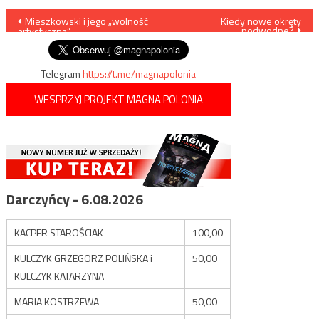
Nawigacja
Mieszkowski i jego „wolność
Kiedy nowe okręty
podwodne?
artystyczna”
wpisu
Telegram
https://t.me/magnapolonia
WESPRZYJ PROJEKT MAGNA POLONIA
Darczyńcy - 6.08.2026
KACPER STAROŚCIAK
100,00
KULCZYK GRZEGORZ POLIŃSKA i
50,00
KULCZYK KATARZYNA
MARIA KOSTRZEWA
50,00