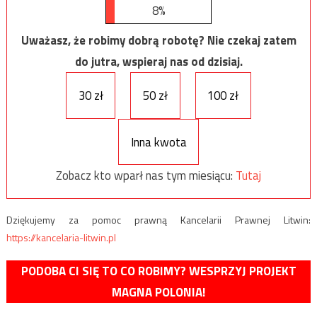
8%
Uważasz, że robimy dobrą robotę? Nie czekaj zatem
do jutra, wspieraj nas od dzisiaj.
30 zł
50 zł
100 zł
Inna kwota
Zobacz kto wparł nas tym miesiącu:
Tutaj
Dziękujemy za pomoc prawną Kancelarii Prawnej Litwin:
https://kancelaria-litwin.pl
PODOBA CI SIĘ TO CO ROBIMY? WESPRZYJ PROJEKT
MAGNA POLONIA!