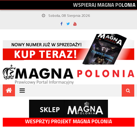
W
S
P
I
E
R
A
J
M
A
G
N
A
P
O
L
O
N
I
A
Sobota, 08 Sierpnia 2026
WESPRZYJ PROJEKT MAGNA POLONIA