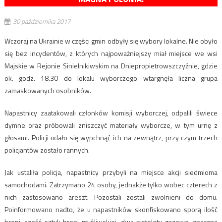
30 października 2017
Wczoraj na Ukrainie w części gmin odbyły się wybory lokalne. Nie obyło
się bez incydentów, z których najpoważniejszy miał miejsce we wsi
Majskie w Rejonie Sinielnikiwskim na Dniepropietrowszczyźnie, gdzie
ok. godz. 18.30 do lokalu wyborczego wtargnęła liczna grupa
zamaskowanych osobników.
Napastnicy zaatakowali członków komisji wyborczej, odpalili świece
dymne oraz próbowali zniszczyć materiały wyborcze, w tym urnę z
głosami. Policji udało się wypchnąć ich na zewnątrz, przy czym trzech
policjantów zostało rannych.
Jak ustaliła policja, napastnicy przybyli na miejsce akcji siedmioma
samochodami. Zatrzymano 24 osoby, jednakże tylko wobec czterech z
nich zastosowano areszt. Pozostali zostali zwolnieni do domu.
Poinformowano nadto, że u napastników skonfiskowano sporą ilość
broni: sześć sztuk broni myśliwskiej, dwa pistolety gazowe, znaczną