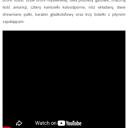
ilość amunicji, cztery kamizelki kuloodporne, nóż składany, dwie
drewniane pałki, karabin gładkolufowy oraz trzy butelki z płynem
zapalającym.