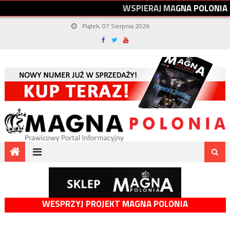
W
S
P
I
E
R
A
J
M
A
G
N
A
P
O
L
O
N
I
A
Piątek, 07 Sierpnia 2026
WESPRZYJ PROJEKT MAGNA POLONIA