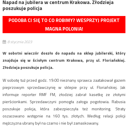
Napad na jubilera w centrum Krakowa. Złodzieja
poszukuje policja
PODOBA CI SIĘ TO CO ROBIMY? WESPRZYJ PROJEKT
MAGNA POLONIA!
8 stycznia 2023
W sobotni wieczór doszło do napadu na sklep jubilerski, który
znajduje się w ścisłym centrum Krakowa, przy ul. Floriańskiej.
Złodzieja poszukuje policja.
W sobotę tuż przed godz. 19:00 nieznany sprawca zaatakował gazem
pieprzowym sprzedawczynię w sklepie przy ul. Floriańskiej. Jak
informuje reporter RMF FM, złodziej zabrał kasetkę ze złotymi
pierścionkami. Sprzedawczyni pomogła załoga pogotowia. Rabusia
poszukuje policja, która zabezpieczyła też monitoring. Straty
oszacowano wstępnie na 160 tys. złotych. Według relacji policji
mężczyzna ubrany był na czarno i nie był zamaskowany.