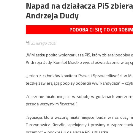
Napad na działacza PiS zbier
Andrzeja Dudy
PODOBA CI SIĘ TO CO ROBI
25 lutego 2020
„W Miastku pobito wolontariusza PiS, który zbierał podpis
Andrzeja Dudy. Komitet Miastko wydał oświadczenie w tej s
„Jeden z członków komitetu Prawa i Sprawiedliwości w Mi
teczkę zawierającą podpisy poparcia ww. kandydata” – czyt
Zdarzenie miało miejsce w sobotę w godzinach wieczornych
przede wszystkim fizycznej”.
„Sytuacja, która wczoraj miała miejsce, budzi w nas duży
Turczynowicz-Kieryłło, apelujemy i prosimy o zaprzestan
przemoc” – podkreślili działacze PiS z Miastka.