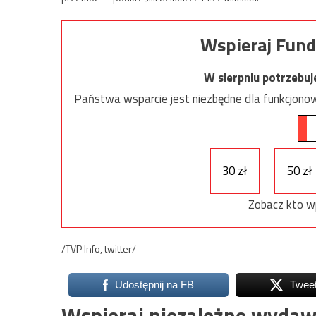
Wspieraj Fund
W sierpniu potrzebu
Państwa wsparcie jest niezbędne dla funkcjonow
30 zł
50 zł
Zobacz kto w
/TVP Info, twitter/
Udostępnij na FB
Twee
Wspieraj niezależne wydaw