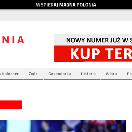
W
S
P
I
E
R
A
J
M
A
G
N
A
P
O
L
O
N
I
A
& Holocher
Żydzi
Gospodarka
Historia
Wiara
Po