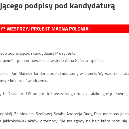
ającego podpisy pod kandydaturą
MY? WESPRZYJ PROJEKT MAGNA POLONIA!
y osób popierających kandydaturę Prezydenta
prawie” – poinformowała na twitterrz Anna Gańska-Lipińska.
astku, Pan Mariusz Tandecki został uderzony w brzuch. Wyrwano mu tak
amy z kolei w oświadczeniu.
. Działacze PiS potępili też „wszelkiego rodzaju ataki agresji słownej,
 niepokój. Za słowami Szefowej Sztabu Andrzeja Dudy, Pani mecenas Jolan
ie jakichkolwiek aktów przemocy. Nie ma zgody na hejt, który rodzi się