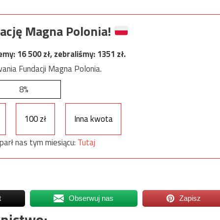
ację Magna Polonia!
jemy:
16 500
zł, zebraliśmy:
1351
zł.
ania Fundacji Magna Polonia.
8%
100 zł
Inna kwota
parł nas tym miesiącu:
Tutaj
t
Obserwuj nas
Zapisz
nictwo: