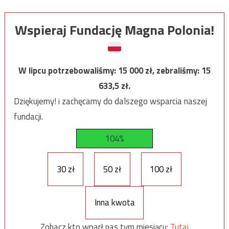
Wspieraj Fundację Magna Polonia!
W lipcu potrzebowaliśmy:
15 000
zł, zebraliśmy:
15
633,5
zł.
Dziękujemy! i zachęcamy do dalszego wsparcia naszej
fundacji.
104%
30 zł
50 zł
100 zł
Inna kwota
Zobacz kto wparł nas tym miesiącu:
Tutaj