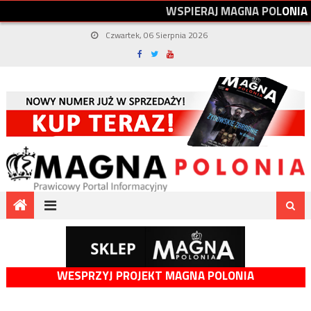
W
S
P
I
E
R
A
J
M
A
G
N
A
P
O
L
O
N
I
A
Czwartek, 06 Sierpnia 2026
WESPRZYJ PROJEKT MAGNA POLONIA