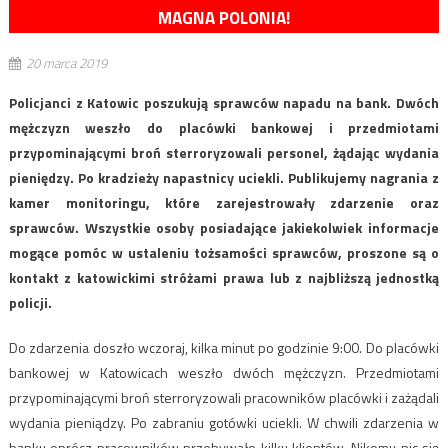
MAGNA POLONIA!
20 marca 2019
Policjanci z Katowic poszukują sprawców napadu na bank. Dwóch
mężczyzn weszło do placówki bankowej i przedmiotami
przypominającymi broń sterroryzowali personel, żądając wydania
pieniędzy. Po kradzieży napastnicy uciekli. Publikujemy nagrania z
kamer monitoringu, które zarejestrowały zdarzenie oraz
sprawców. Wszystkie osoby posiadające jakiekolwiek informacje
mogące pomóc w ustaleniu tożsamości sprawców, proszone są o
kontakt z katowickimi stróżami prawa lub z najbliższą jednostką
policji.
Do zdarzenia doszło wczoraj, kilka minut po godzinie 9:00. Do placówki
bankowej w Katowicach weszło dwóch mężczyzn. Przedmiotami
przypominającymi broń sterroryzowali pracowników placówki i zażądali
wydania pieniądzy. Po zabraniu gotówki uciekli. W chwili zdarzenia w
banku oprócz pracowników przebywało kilku klientów. Nikomu nic się