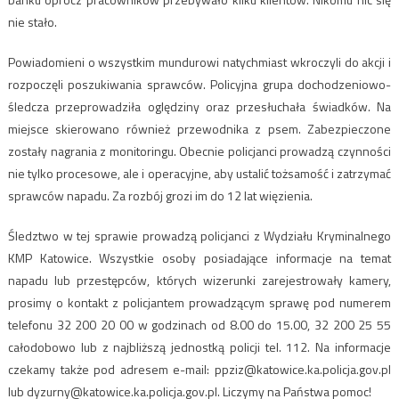
nie stało.
Powiadomieni o wszystkim mundurowi natychmiast wkroczyli do akcji i
rozpoczęli poszukiwania sprawców. Policyjna grupa dochodzeniowo-
śledcza przeprowadziła oględziny oraz przesłuchała świadków. Na
miejsce skierowano również przewodnika z psem. Zabezpieczone
zostały nagrania z monitoringu. Obecnie policjanci prowadzą czynności
nie tylko procesowe, ale i operacyjne, aby ustalić tożsamość i zatrzymać
sprawców napadu. Za rozbój grozi im do 12 lat więzienia.
Śledztwo w tej sprawie prowadzą policjanci z Wydziału Kryminalnego
KMP Katowice. Wszystkie osoby posiadające informacje na temat
napadu lub przestępców, których wizerunki zarejestrowały kamery,
prosimy o kontakt z policjantem prowadzącym sprawę pod numerem
telefonu 32 200 20 00 w godzinach od 8.00 do 15.00, 32 200 25 55
całodobowo lub z najbliższą jednostką policji tel. 112. Na informacje
czekamy także pod adresem e-mail:
ppziz@katowice.ka.policja.gov.pl
lub
dyzurny@katowice.ka.policja.gov.pl
. Liczymy na Państwa pomoc!