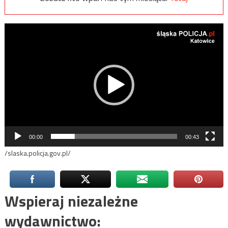
Odtwarzacz
video
00:00
00:43
/slaska.policja.gov.pl/
Wspieraj niezależne
wydawnictwo: