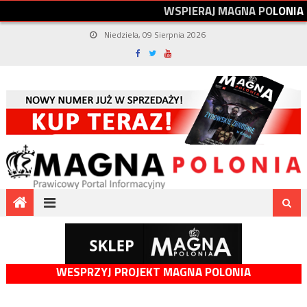
W
S
P
I
E
R
A
J
M
A
G
N
A
P
O
L
O
N
I
A
Niedziela, 09 Sierpnia 2026
WESPRZYJ PROJEKT MAGNA POLONIA