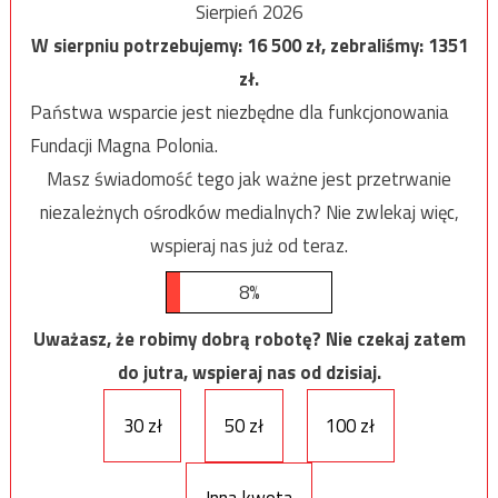
Sierpień 2026
W sierpniu potrzebujemy:
16 500
zł, zebraliśmy:
1351
zł.
Państwa wsparcie jest niezbędne dla funkcjonowania
Fundacji Magna Polonia.
Masz świadomość tego jak ważne jest przetrwanie
niezależnych ośrodków medialnych? Nie zwlekaj więc,
wspieraj nas już od teraz.
8%
Uważasz, że robimy dobrą robotę? Nie czekaj zatem
do jutra, wspieraj nas od dzisiaj.
30 zł
50 zł
100 zł