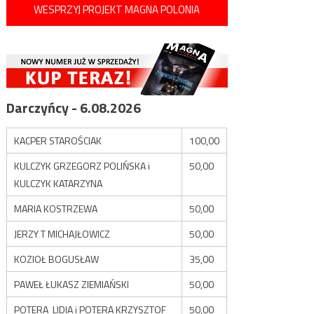
WESPRZYJ PROJEKT MAGNA POLONIA
Darczyńcy - 6.08.2026
KACPER STAROŚCIAK
100,00
KULCZYK GRZEGORZ POLIŃSKA i
50,00
KULCZYK KATARZYNA
MARIA KOSTRZEWA
50,00
JERZY T MICHAJŁOWICZ
50,00
KOZIOŁ BOGUSŁAW
35,00
PAWEŁ ŁUKASZ ZIEMIAŃSKI
50,00
POTERA LIDIA i POTERA KRZYSZTOF
50,00