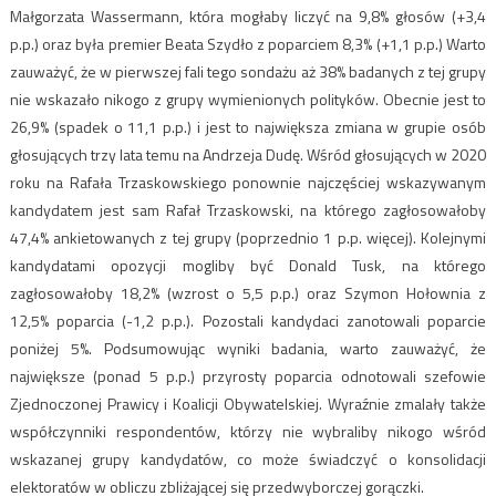
Małgorzata Wassermann, która mogłaby liczyć na 9,8% głosów (+3,4
p.p.) oraz była premier Beata Szydło z poparciem 8,3% (+1,1 p.p.) Warto
zauważyć, że w pierwszej fali tego sondażu aż 38% badanych z tej grupy
nie wskazało nikogo z grupy wymienionych polityków. Obecnie jest to
26,9% (spadek o 11,1 p.p.) i jest to największa zmiana w grupie osób
głosujących trzy lata temu na Andrzeja Dudę. Wśród głosujących w 2020
roku na Rafała Trzaskowskiego ponownie najczęściej wskazywanym
kandydatem jest sam Rafał Trzaskowski, na którego zagłosowałoby
47,4% ankietowanych z tej grupy (poprzednio 1 p.p. więcej). Kolejnymi
kandydatami opozycji mogliby być Donald Tusk, na którego
zagłosowałoby 18,2% (wzrost o 5,5 p.p.) oraz Szymon Hołownia z
12,5% poparcia (-1,2 p.p.). Pozostali kandydaci zanotowali poparcie
poniżej 5%. Podsumowując wyniki badania, warto zauważyć, że
największe (ponad 5 p.p.) przyrosty poparcia odnotowali szefowie
Zjednoczonej Prawicy i Koalicji Obywatelskiej. Wyraźnie zmalały także
współczynniki respondentów, którzy nie wybraliby nikogo wśród
wskazanej grupy kandydatów, co może świadczyć o konsolidacji
elektoratów w obliczu zbliżającej się przedwyborczej gorączki.