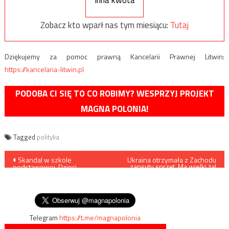
Inna kwota
Zobacz kto wparł nas tym miesiącu:
Tutaj
Dziękujemy za pomoc prawną Kancelarii Prawnej Litwin:
https://kancelaria-litwin.pl
PODOBA CI SIĘ TO CO ROBIMY? WESPRZYJ PROJEKT
MAGNA POLONIA!
Tagged
polityka
Nawigacja
Skandal w szkole
Ukraina otrzymała z Zachodu
zapsuty sprzęt. Ma wielki żal
podstawowej. Dzieci
do swoich partnerów
wpisu
zmuszono do obchodzenia
sodomickiego „miesiąca
dumy”
Telegram
https://t.me/magnapolonia