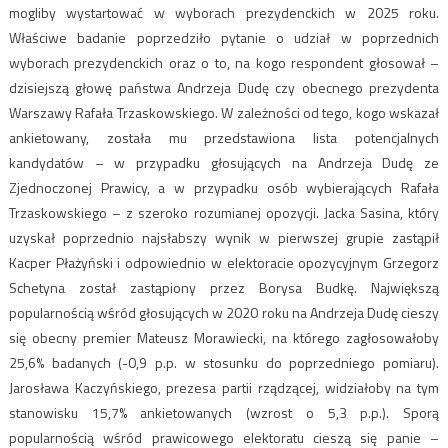
mogliby wystartować w wyborach prezydenckich w 2025 roku.
Właściwe badanie poprzedziło pytanie o udział w poprzednich
wyborach prezydenckich oraz o to, na kogo respondent głosował –
dzisiejszą głowę państwa Andrzeja Dudę czy obecnego prezydenta
Warszawy Rafała Trzaskowskiego. W zależności od tego, kogo wskazał
ankietowany, została mu przedstawiona lista potencjalnych
kandydatów – w przypadku głosujących na Andrzeja Dudę ze
Zjednoczonej Prawicy, a w przypadku osób wybierających Rafała
Trzaskowskiego – z szeroko rozumianej opozycji. Jacka Sasina, który
uzyskał poprzednio najsłabszy wynik w pierwszej grupie zastąpił
Kacper Płażyński i odpowiednio w elektoracie opozycyjnym Grzegorz
Schetyna został zastąpiony przez Borysa Budkę. Największą
popularnością wśród głosujących w 2020 roku na Andrzeja Dudę cieszy
się obecny premier Mateusz Morawiecki, na którego zagłosowałoby
25,6% badanych (-0,9 p.p. w stosunku do poprzedniego pomiaru).
Jarosława Kaczyńskiego, prezesa partii rządzącej, widziałoby na tym
stanowisku 15,7% ankietowanych (wzrost o 5,3 p.p.). Sporą
popularnością wśród prawicowego elektoratu cieszą się panie –