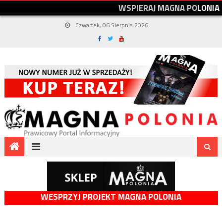
W
S
P
I
E
R
A
J
M
A
G
N
A
P
O
L
O
N
I
A
Czwartek, 06 Sierpnia 2026
WESPRZYJ PROJEKT MAGNA POLONIA