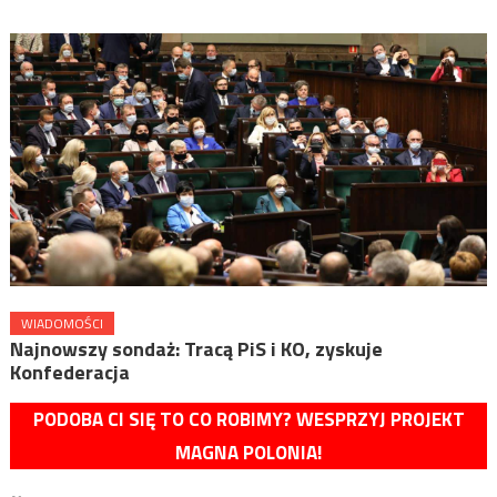
WIADOMOŚCI
Najnowszy sondaż: Tracą PiS i KO, zyskuje
Konfederacja
PODOBA CI SIĘ TO CO ROBIMY? WESPRZYJ PROJEKT
MAGNA POLONIA!