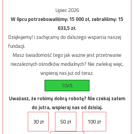
Lipiec 2026
W lipcu potrzebowaliśmy:
15 000
zł, zebraliśmy:
15
633,5
zł.
Dziękujemy! i zachęcamy do dalszego wsparcia naszej
fundacji.
Masz świadomość tego jak ważne jest przetrwanie
niezależnych ośrodków medialnych? Nie zwlekaj więc,
wspieraj nas już od teraz.
104%
Uważasz, że robimy dobrą robotę? Nie czekaj zatem
do jutra, wspieraj nas od dzisiaj.
30 zł
50 zł
100 zł