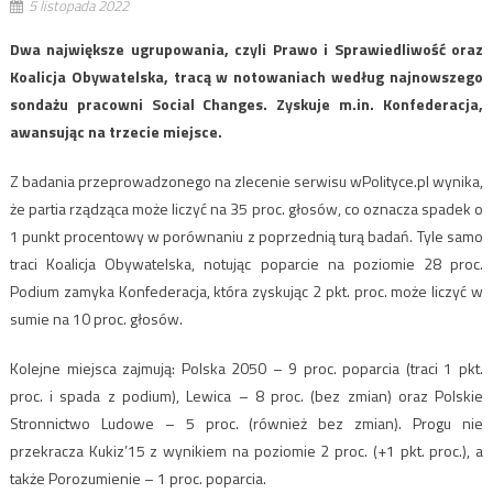
5 listopada 2022
Dwa największe ugrupowania, czyli Prawo i Sprawiedliwość oraz
Koalicja Obywatelska, tracą w notowaniach według najnowszego
sondażu pracowni Social Changes. Zyskuje m.in. Konfederacja,
awansując na trzecie miejsce.
Z badania przeprowadzonego na zlecenie serwisu wPolityce.pl wynika,
że partia rządząca może liczyć na 35 proc. głosów, co oznacza spadek o
1 punkt procentowy w porównaniu z poprzednią turą badań. Tyle samo
traci Koalicja Obywatelska, notując poparcie na poziomie 28 proc.
Podium zamyka Konfederacja, która zyskując 2 pkt. proc. może liczyć w
sumie na 10 proc. głosów.
Kolejne miejsca zajmują: Polska 2050 – 9 proc. poparcia (traci 1 pkt.
proc. i spada z podium), Lewica – 8 proc. (bez zmian) oraz Polskie
Stronnictwo Ludowe – 5 proc. (również bez zmian). Progu nie
przekracza Kukiz’15 z wynikiem na poziomie 2 proc. (+1 pkt. proc.), a
także Porozumienie – 1 proc. poparcia.