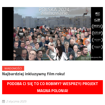
WIADOMOŚCI
Najbardziej inkluzywny film roku!
PODOBA CI SIĘ TO CO ROBIMY? WESPRZYJ PROJEKT
MAGNA POLONIA!
2 stycznia 2025