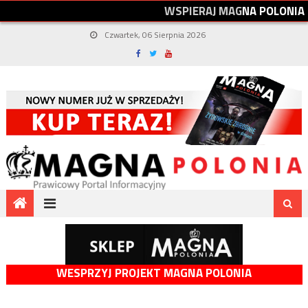
W
S
P
I
E
R
A
J
M
A
G
N
A
P
O
L
O
N
I
A
Czwartek, 06 Sierpnia 2026
WESPRZYJ PROJEKT MAGNA POLONIA