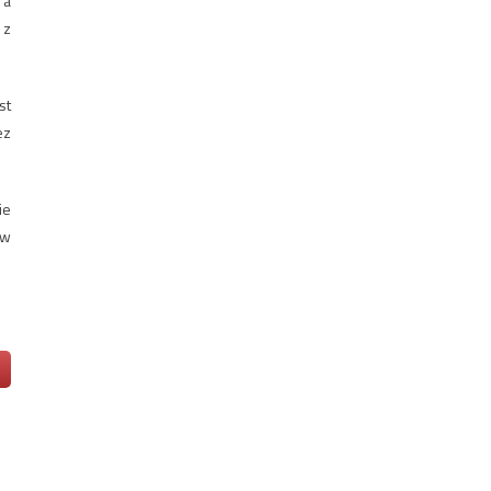
 a
 z
st
ez
ie
ów