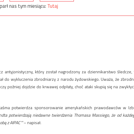
parł nas tym miesiącu:
Tutaj
cz antyjonistyczny, który został nagrodzony za dziennikarstwo śledcze,
zwał do wykluczenia zbrodniarzy z narodu żydowskiego. Uważa, że zbrodn
zy poźniej dojdzie do krwawej odpłaty, choć ataki skupią się na zwykłyc
ję taśma potwierdza sponsorowanie amerykańskich prawodawców w Izb
dta potwierdzają niedawne twierdzenia Thomasa Massiego, że od każde
obą z AIPAC’”
– napisał.