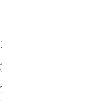
ko
do
a,
ej
ię
 o
i.