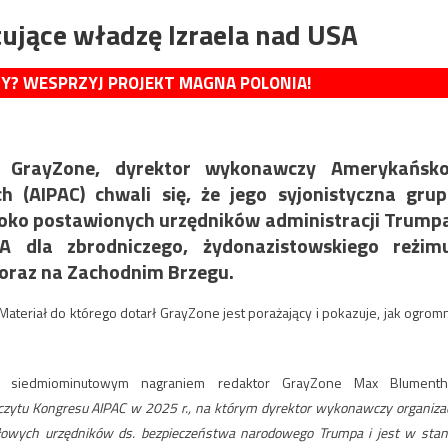
jące władzę Izraela nad USA
MY? WESPRZYJ PROJEKT MAGNA POLONIA!
GrayZone, ​​dyrektor wykonawczy Amerykańsko
h (AIPAC) chwali się, że jego syjonistyczna gru
oko postawionych urzędników administracji Trump
 dla zbrodniczego, żydonazistowskiego reżimu
 oraz na Zachodnim Brzegu.
ateriał do którego dotarł GrayZone jest porażający i pokazuje, jak ogrom
 siedmiominutowym nagraniem redaktor GrayZone Max Blumenth
zczytu Kongresu AIPAC w 2025 r., na którym dyrektor wykonawczy organizac
czołowych urzędników ds. bezpieczeństwa narodowego Trumpa i jest w stan