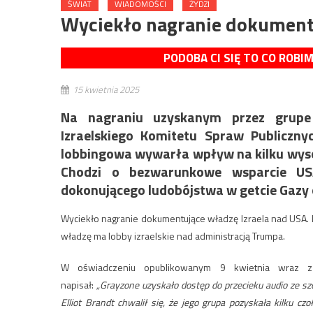
ŚWIAT
WIADOMOŚCI
ŻYDZI
Wyciekło nagranie dokumentu
PODOBA CI SIĘ TO CO ROBI
15 kwietnia 2025
Na nagraniu uzyskanym przez grupe 
Izraelskiego Komitetu Spraw Publicznyc
lobbingowa wywarła wpływ na kilku wys
Chodzi o bezwarunkowe wsparcie USA
dokonującego ludobójstwa w getcie Gazy
Wyciekło nagranie dokumentujące władzę Izraela nad USA. M
władzę ma lobby izraelskie nad administracją Trumpa.
W oświadczeniu opublikowanym 9 kwietnia wraz z
napisał:
„Grayzone uzyskało dostęp do przecieku audio ze s
Elliot Brandt chwalił się, że jego grupa pozyskała kilku 