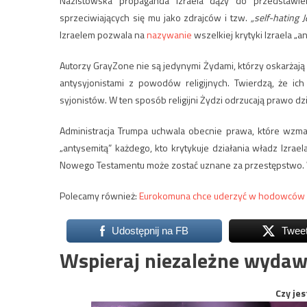
Nazistowska propaganda Izraela dąży do przedstawi
sprzeciwiających się mu jako zdrajców i tzw.
„self-hating 
Izraelem pozwala na
nazywanie
wszelkiej krytyki Izraela „
Autorzy GrayZone nie są jedynymi Żydami, którzy oskarżają
antysyjonistami z powodów religijnych. Twierdzą, że i
syjonistów. W ten sposób religijni Żydzi odrzucają prawo dzi
Administracja Trumpa uchwala obecnie prawa, które wzmac
„antysemitą” każdego, kto krytykuje działania władz Izrae
Nowego Testamentu może zostać uznane za przestępstwo. 
Polecamy również:
Eurokomuna chce uderzyć w hodowców 
Udostępnij na FB
Twee
Wspieraj niezależne wydaw
Czy jes