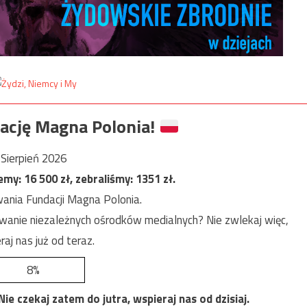
ację Magna Polonia!
Sierpień 2026
jemy:
16 500
zł, zebraliśmy:
1351
zł.
ania Fundacji Magna Polonia.
anie niezależnych ośrodków medialnych? Nie zwlekaj więc,
raj nas już od teraz.
8%
e czekaj zatem do jutra, wspieraj nas od dzisiaj.