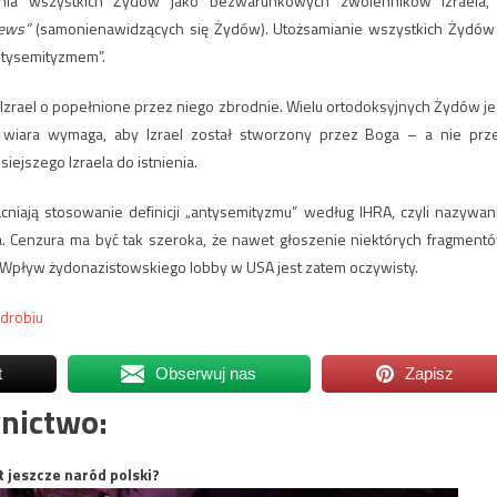
enia wszystkich Żydów jako bezwarunkowych zwolenników Izraela,
Jews”
(samonienawidzących się Żydów). Utożsamianie wszystkich Żydów
antysemityzmem”.
 Izrael o popełnione przez niego zbrodnie. Wielu ortodoksyjnych Żydów je
ch wiara wymaga, aby Izrael został stworzony przez Boga – a nie prz
siejszego Izraela do istnienia.
niają stosowanie definicji „antysemityzmu” według IHRA, czyli nazywan
la. Cenzura ma być tak szeroka, że ​​nawet głoszenie niektórych fragment
Wpływ żydonazistowskiego lobby w USA jest zatem oczywisty.
drobiu
t
Obserwuj nas
Zapisz
nictwo:
t jeszcze naród polski?