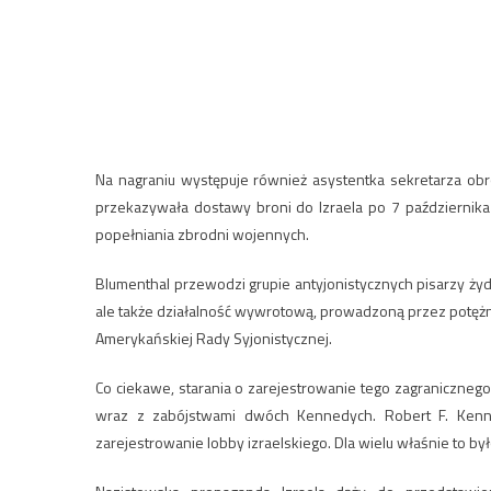
Na nagraniu występuje również asystentka sekretarza obr
przekazywała dostawy broni do Izraela po 7 października 2
popełniania zbrodni wojennych.
Blumenthal przewodzi grupie antyjonistycznych pisarzy ży
ale także działalność wywrotową, prowadzoną przez potę
Amerykańskiej Rady Syjonistycznej.
Co ciekawe, starania o zarejestrowanie tego zagranicznego
wraz z zabójstwami dwóch Kennedych. Robert F. Kenned
zarejestrowanie lobby izraelskiego. Dla wielu właśnie to był