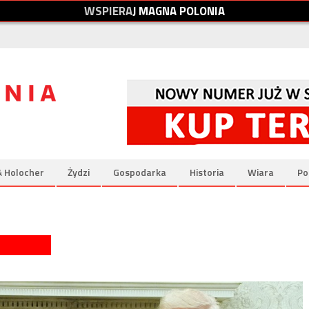
W
S
P
I
E
R
A
J
M
A
G
N
A
P
O
L
O
N
I
A
& Holocher
Żydzi
Gospodarka
Historia
Wiara
Po