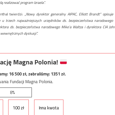
ą realizować program Izraela”.
nthal twierdzi:
„Nowy dyrektor generalny AIPAC, Elliott Brandt” opisuje
y u trzech najważniejszych urzędników ds. bezpieczeństwa narodowego
ektora ds. bezpieczeństwa narodowego Mike’a Waltza i dyrektora CIA Joh
ch wewnętrznych dyskusji”.
ację Magna Polonia!
jemy:
16 500
zł, zebraliśmy:
1351
zł.
ania Fundacji Magna Polonia.
8%
100 zł
Inna kwota