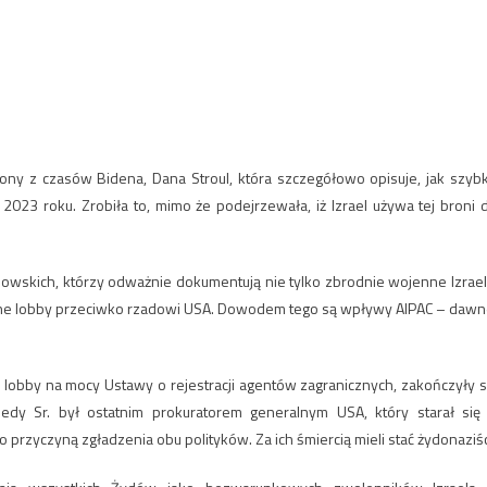
ony z czasów Bidena, Dana Stroul, która szczegółowo opisuje, jak szyb
023 roku. Zrobiła to, mimo że podejrzewała, iż ​​Izrael używa tej broni 
dowskich, którzy odważnie dokumentują nie tylko zbrodnie wojenne Izrael
żne lobby przeciwko rzadowi USA. Dowodem tego są wpływy AIPAC – dawn
 lobby na mocy Ustawy o rejestracji agentów zagranicznych, zakończyły s
y Sr. był ostatnim prokuratorem generalnym USA, który starał się
o przyczyną zgładzenia obu polityków. Za ich śmiercią mieli stać żydonaziśc