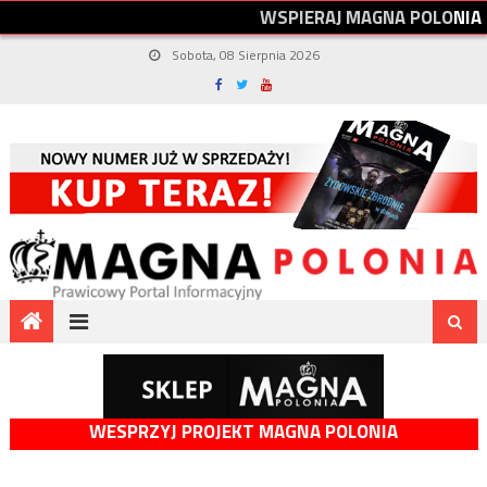
W
S
P
I
E
R
A
J
M
A
G
N
A
P
O
L
O
N
I
A
Sobota, 08 Sierpnia 2026
WESPRZYJ PROJEKT MAGNA POLONIA