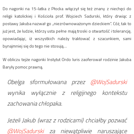
Do nagonki na 15-latka z Płocka włączył się też znany z niechęci do
religii katolickiej i Kościoła prof. Wojciech Sadurski, który drwiąc z
postawy Jakuba nazwał go „niezrównoważonym dzieckiem”. Cóż, tak to
już jest, że ludzie, którzy usta pełne mają troski o otwartość i tolerancję,
opowiadając, iż wszystkich należy traktować z szacunkiem, sami
bynajmniej się do tego nie stosują…
W obliczu tejże nagonki Instytut Ordo Iuris zaoferował rodzinie Jakuba
Baryły pomoc prawną.
Obelga sformułowana przez
@WojSadurski
wynika wyłącznie z religijnego kontekstu
zachowania chłopaka.
Jeżeli Jakub (wraz z rodzicami) chciałby pozwać
@WojSadurski
za niewątpliwie naruszające