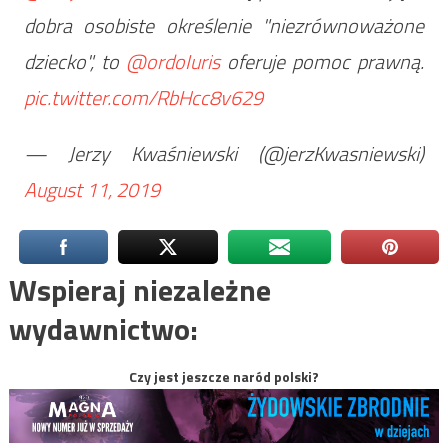
dobra osobiste określenie "niezrównoważone
dziecko", to
@ordoIuris
oferuje pomoc prawną.
pic.twitter.com/RbHcc8v629
— Jerzy Kwaśniewski (@jerzKwasniewski)
August 11, 2019
Wspieraj niezależne
wydawnictwo:
Czy jest jeszcze naród polski?