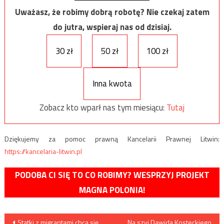
Uważasz, że robimy dobrą robotę? Nie czekaj zatem
do jutra, wspieraj nas od dzisiaj.
30 zł
50 zł
100 zł
Inna kwota
Zobacz kto wparł nas tym miesiącu:
Tutaj
Dziękujemy za pomoc prawną Kancelarii Prawnej Litwin:
https://kancelaria-litwin.pl
PODOBA CI SIĘ TO CO ROBIMY? WESPRZYJ PROJEKT
MAGNA POLONIA!
Nawigacja
Statki z migrantami chcą się
Na szyi Dawida Kosteckiego