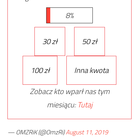
8%
30 zł
50 zł
100 zł
Inna kwota
Zobacz kto wparł nas tym
miesiącu:
Tutaj
— OMZRiK (@OmzRi)
August 11, 2019