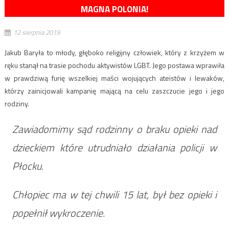
MAGNA POLONIA!
12 sierpnia 2019
Jakub Baryła to młody, głęboko religijny człowiek, który z krzyżem w
ręku stanął na trasie pochodu aktywistów LGBT. Jego postawa wprawiła
w prawdziwą furię wszelkiej maści wojujących ateistów i lewaków,
którzy zainicjowali kampanię mającą na celu zaszczucie jego i jego
rodziny.
Zawiadomimy sąd rodzinny o braku opieki nad
dzieckiem które utrudniało działania policji w
Płocku.
Chłopiec ma w tej chwili 15 lat, był bez opieki i
popełnił wykroczenie.