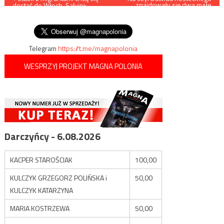
znajdowały się dwa małe
dostać do Włoch. Salvini:
strupy
wpisu
Zatrzymamy inwazję
wikingów
Telegram
https://t.me/magnapolonia
WESPRZYJ PROJEKT MAGNA POLONIA
Darczyńcy - 6.08.2026
KACPER STAROŚCIAK
100,00
KULCZYK GRZEGORZ POLIŃSKA i
50,00
KULCZYK KATARZYNA
MARIA KOSTRZEWA
50,00