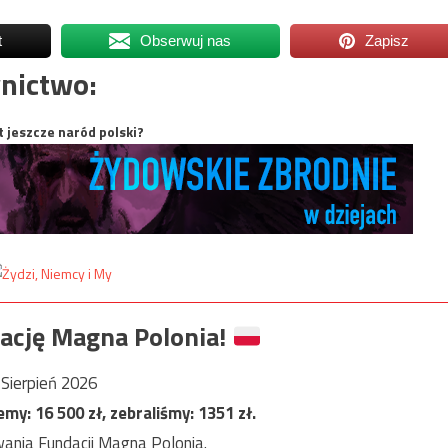
t
Obserwuj nas
Zapisz
nictwo:
t jeszcze naród polski?
ację Magna Polonia!
Sierpień 2026
jemy:
16 500
zł, zebraliśmy:
1351
zł.
ania Fundacji Magna Polonia.