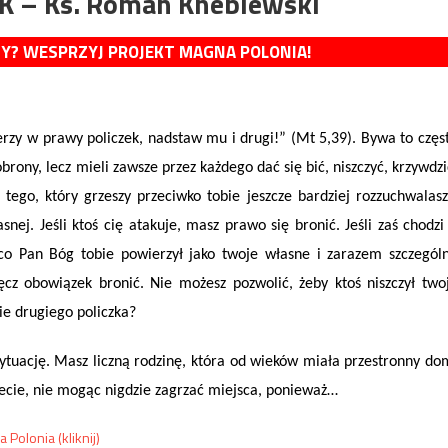
 – Ks. Roman Kneblewski
MY? WESPRZYJ PROJEKT MAGNA POLONIA!
erzy w prawy policzek, nadstaw mu i drugi!” (Mt 5,39). Bywa to częs
ony, lecz mieli zawsze przez każdego dać się bić, niszczyć, krzywdzi
ego, który grzeszy przeciwko tobie jeszcze bardziej rozzuchwalasz
ej. Jeśli ktoś cię atakuje, masz prawo się bronić. Jeśli zaś chodzi
, co Pan Bóg tobie powierzył jako twoje własne i zarazem szczegól
ęcz obowiązek bronić. Nie możesz pozwolić, żeby ktoś niszczył two
ie drugiego policzka?
tuację. Masz liczną rodzinę, która od wieków miała przestronny do
wiecie, nie mogąc nigdzie zagrzać miejsca, ponieważ…
olonia (kliknij)