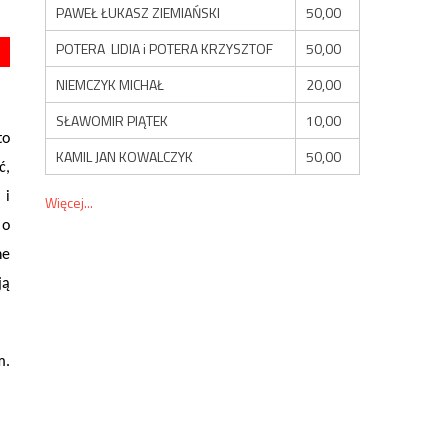
PAWEŁ ŁUKASZ ZIEMIAŃSKI
50,00
POTERA LIDIA i POTERA KRZYSZTOF
50,00
NIEMCZYK MICHAŁ
20,00
SŁAWOMIR PIĄTEK
10,00
to
KAMIL JAN KOWALCZYK
50,00
ć,
 i
Więcej...
 o
ne
ją
m.