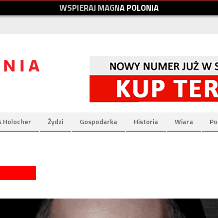
W
S
P
I
E
R
A
J
M
A
G
N
A
P
O
L
O
N
I
A
& Holocher
Żydzi
Gospodarka
Historia
Wiara
Po