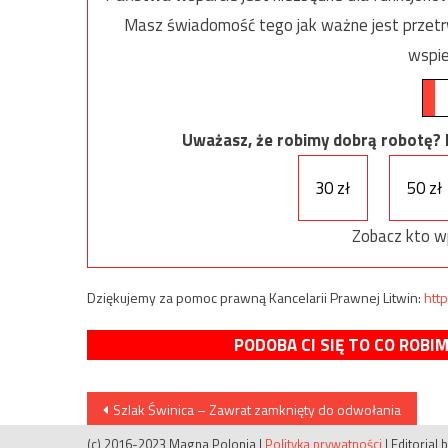
Masz świadomość tego jak ważne jest przetrw
wspie
Uważasz, że robimy dobrą robotę? Ni
30 zł
50 zł
Zobacz kto w
Dziękujemy za pomoc prawną Kancelarii Prawnej Litwin:
http
PODOBA CI SIĘ TO CO ROBI
Nawigacja
Szlak Świnica – Zawrat zamknięty do odwołania
(c) 2016-2023 Magna Polonia
|
Polityka prywatności
|
Editorial 