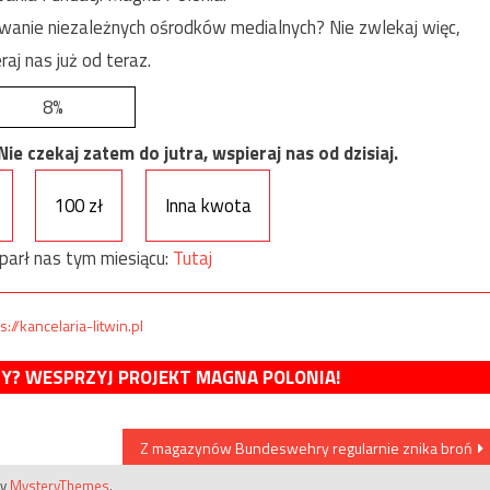
anie niezależnych ośrodków medialnych? Nie zwlekaj więc,
raj nas już od teraz.
8%
e czekaj zatem do jutra, wspieraj nas od dzisiaj.
100 zł
Inna kwota
parł nas tym miesiącu:
Tutaj
s://kancelaria-litwin.pl
MY? WESPRZYJ PROJEKT MAGNA POLONIA!
Z magazynów Bundeswehry regularnie znika broń
by
MysteryThemes
.