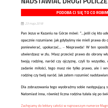
NADSTAWIAĆ DRUGI POLICZEK
PODOBA CI SIĘ TO CO ROBI
23 maja 2018
Pan Jezus w Kazaniu na Górze mówi: “…jeśli cię kto ud
opacznie rozumiane: jak gdybyśmy nie mieli prawa do obr
–
poniewierać, upokarzać…
Nieprawda! W ten sposób t
utwierdzasz w złu. Masz przecież prawo do obrony własn
twoją rodzinę, naród czy ojczyznę, czyli to wszystko
zadanie miłości, tego masz nie tylko prawo, ale i wr
rodzinę czy twój naród. Jak zatem rozumieć nadstawian
Dla zobrazowania tego wyobraźmy sobie następującą sy
Natomiast inna, również liczna rodzina tułała się po ś
Zachęcamy do lektury całości w najnowszym numerze Magna P