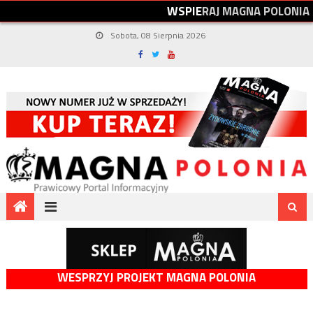
W
S
P
I
E
R
A
J
M
A
G
N
A
P
O
L
O
N
I
A
Sobota, 08 Sierpnia 2026
WESPRZYJ PROJEKT MAGNA POLONIA