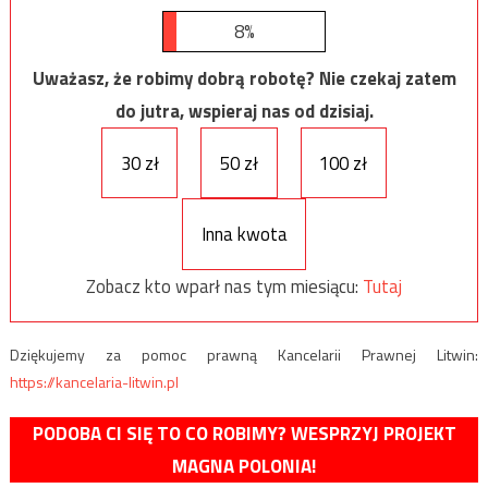
8%
Uważasz, że robimy dobrą robotę? Nie czekaj zatem
do jutra, wspieraj nas od dzisiaj.
30 zł
50 zł
100 zł
Inna kwota
Zobacz kto wparł nas tym miesiącu:
Tutaj
Dziękujemy za pomoc prawną Kancelarii Prawnej Litwin:
https://kancelaria-litwin.pl
PODOBA CI SIĘ TO CO ROBIMY? WESPRZYJ PROJEKT
MAGNA POLONIA!