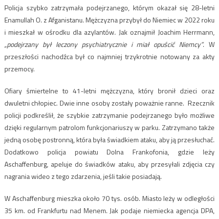
Policja szybko zatrzymała podejrzanego, którym okazał się 28-letni
Enamullah O. z Afganistanu. Mężczyzna przybył do Niemiec w 2022 roku
i mieszkał w ośrodku dla azylantów. Jak oznajmił Joachim Herrmann,
„podejrzany był leczony psychiatrycznie i miał opuścić Niemcy”
. W
przeszłości nachodźca był co najmniej trzykrotnie notowany za akty
przemocy.
Ofiary śmiertelne to 41-letni mężczyzna, który bronił dzieci oraz
dwuletni chłopiec. Dwie inne osoby zostały poważnie ranne. Rzecznik
policji podkreślił, że szybkie zatrzymanie podejrzanego było możliwe
dzięki regularnym patrolom funkcjonariuszy w parku. Zatrzymano także
jedną osobę postronną, która była świadkiem ataku, aby ją przesłuchać.
Dodatkowo policja powiatu Dolna Frankofonia, gdzie leży
Aschaffenburg, apeluje do świadków ataku, aby przesyłali zdjęcia czy
nagrania wideo z tego zdarzenia, jeśli takie posiadają.
W Aschaffenburg mieszka około 70 tys. osób. Miasto leży w odległości
35 km. od Frankfurtu nad Menem. Jak podaje niemiecka agencja DPA,