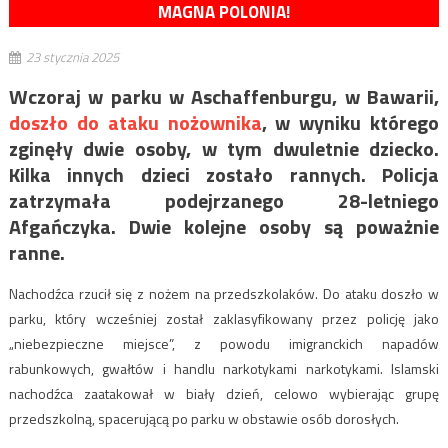
MAGNA POLONIA!
23 stycznia 2025
Wczoraj w parku w Aschaffenburgu, w Bawarii,
doszło do ataku nożownika
, w wyniku którego
zg
inęły dwie osoby, w tym dwuletnie dziecko.
Kilka innych dzieci zostało rannych. Policja
zatrzymała podejrzanego 28-letniego
Afgańczyka. Dwie kolejne osoby są poważnie
ranne.
Nachodźca rzucił się z nożem na przedszkolaków. Do ataku doszło w
parku, który wcześniej został zaklasyfikowany przez policję jako
„niebezpieczne miejsce”, z powodu imigranckich napadów
rabunkowych, gwałtów i handlu narkotykami narkotykami. Islamski
nachodźca zaatakował w biały dzień, celowo wybierając grupę
przedszkolną, spacerującą po parku w obstawie osób dorosłych.