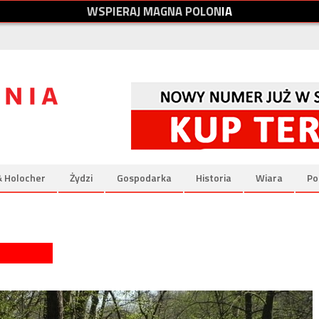
W
S
P
I
E
R
A
J
M
A
G
N
A
P
O
L
O
N
I
A
& Holocher
Żydzi
Gospodarka
Historia
Wiara
Po