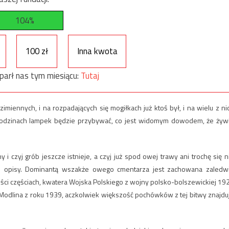
104%
100 zł
Inna kwota
parł nas tym miesiącu:
Tutaj
miennych, i na rozpadających się mogiłkach już ktoś był, i na wielu z ni
h godzinach lampek będzie przybywać, co jest widomym dowodem, że żyw
 czyj grób jeszcze istnieje, a czyj już spod owej trawy ani trochę się n
e opisy. Dominantą wszakże owego cmentarza jest zachowana zaledw
ości częściach, kwatera Wojska Polskiego z wojny polsko-bolszewickiej 19
 Modlina z roku 1939, aczkolwiek większość pochówków z tej bitwy znajdu