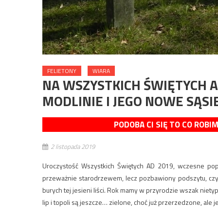
FELIETONY
WIARA
NA WSZYSTKICH ŚWIĘTYCH 
MODLINIE I JEGO NOWE SĄS
PODOBA CI SIĘ TO CO ROBI
2 listopada 2019
Uroczystość Wszystkich Świętych AD 2019, wczesne popoł
przeważnie starodrzewem, lecz pozbawiony podszytu, czyl
burych tej jesieni liści. Rok mamy w przyrodzie wszak niety
lip i topoli są jeszcze… zielone, choć już przerzedzone, ale 