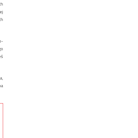
ch
ej
ch
o-
go
eś
a,
na