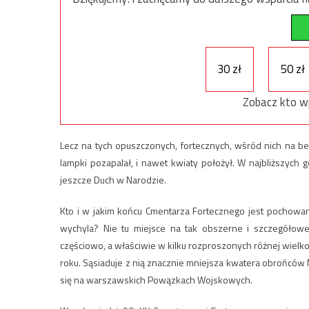
30 zł
50 zł
Zobacz kto w
Lecz na tych opuszczonych, fortecznych, wśród nich na bezi
lampki pozapalał, i nawet kwiaty położył. W najbliższyc
jeszcze Duch w Narodzie.
Kto i w jakim końcu Cmentarza Fortecznego jest pochowany i
wychyla? Nie tu miejsce na tak obszerne i szczegółow
częściowo, a właściwie w kilku rozproszonych różnej wielk
roku. Sąsiaduje z nią znacznie mniejsza kwatera obrońców
się na warszawskich Powązkach Wojskowych.