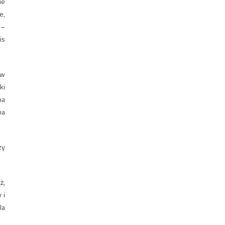
ie
e,
 –
is
 w
ki
na
na
zy
ż,
 i
la