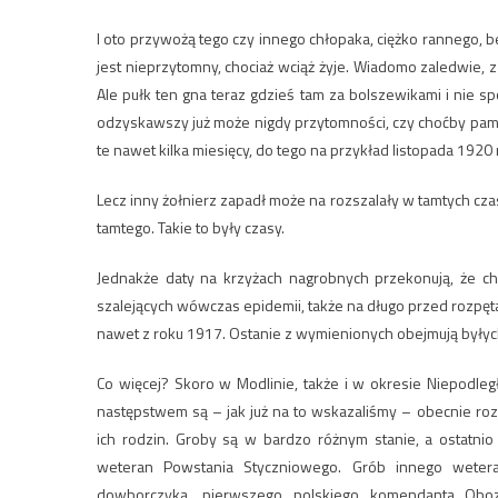
I oto przywożą tego czy innego chłopaka, ciężko rannego, b
jest nieprzytomny, chociaż wciąż żyje. Wiadomo zaledwie, z 
Ale pułk ten gna teraz gdzieś tam za bolszewikami i nie sp
odzyskawszy już może nigdy przytomności, czy choćby pamię
te nawet kilka miesięcy, do tego na przykład listopada 1920
Lecz inny żołnierz zapadł może na rozszalały w tamtych czas
tamtego. Takie to były czasy.
Jednakże daty na krzyżach nagrobnych przekonują, że cho
szalejących wówczas epidemii, także na długo przed rozpęt
nawet z roku 1917. Ostanie z wymienionych obejmują byłych 
Co więcej? Skoro w Modlinie, także i w okresie Niepodleg
następstwem są – jak już na to wskazaliśmy – obecnie ro
ich rodzin. Groby są w bardzo różnym stanie, a ostatn
weteran Powstania Styczniowego. Grób innego wetera
dowborczyka, pierwszego polskiego komendanta Ob