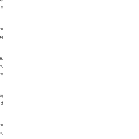
ne
zu
ją
e,
o,
zy
ej
od
tu
i,