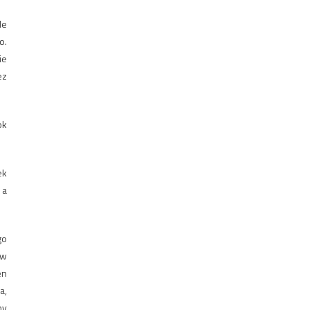
le
o.
ie
ez
ok
ek
 a
go
ów
en
a,
ny