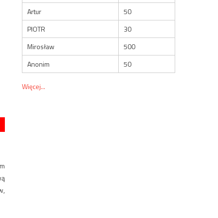
Artur
50
PIOTR
30
Mirosław
500
Anonim
50
Więcej...
ym
wą
w,