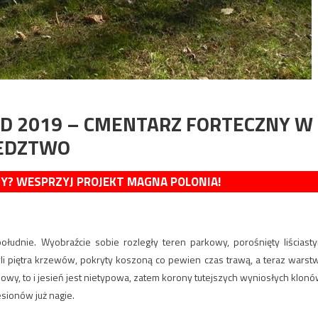
AD 2019 – CMENTARZ FORTECZNY W
IEDZTWO
MY? WESPRZYJ PROJEKT MAGNA POLONIA!
udnie. Wyobraźcie sobie rozległy teren parkowy, porośnięty liściast
i piętra krzewów, pokryty koszoną co pewien czas trawą, a teraz warst
powy, to i jesień jest nietypowa, zatem korony tutejszych wyniosłych klonó
jesionów już nagie.