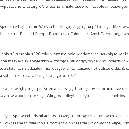
że, wyposażone w cztery XIX-wieczne armaty, osobne mauzoleum poświęco
iesznie Piątej Armii Wojska Polskiego, stającej na północnym Mazows
ił idącej na Polskę i Europę Robotniczo-Chłopskiej Armii Czerwonej, swo
 dnia 13 sierpnia 1920 roku wciąż nie było wiadomo, co uczynią te wielki
one masy wojsk sowieckich – czy będą, jak dotąd, płynęły równoleżnikow
cie stało, acz z udziałem nie wszystkich tamtejszych sił bolszewickich), c
a sobie przepraw wiślanych w jego pobliżu?
w tzw. zewnętrznego pierścienia, należących do grupy umocnień nazwan
a lewym-wschodnim brzegu Wkry, w odległości tylko ośmiu kilometrów 
 tymi sprawami odszukanie w naszej historiografii zanotowanego teks
u ówczesnego dalekopisu, pomiędzy ówcześnie już dowódcą Piątej Armi