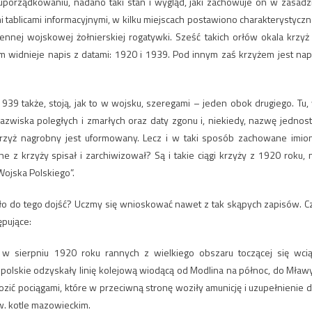
porządkowaniu, nadano taki stan i wygląd, jaki zachowuje on w zasadz
ablicami informacyjnymi, w kilku miejscach postawiono charakterystyczn
nej wojskowej żołnierskiej rogatywki. Sześć takich orłów okala krzyż
m widnieje napis z datami: 1920 i 1939. Pod innym zaś krzyżem jest nap
39 także, stoją, jak to w wojsku, szeregami – jeden obok drugiego. Tu,
nazwiska poległych i zmarłych oraz daty zgonu i, niekiedy, nazwę jednost
krzyż nagrobny jest uformowany. Lecz i w taki sposób zachowane imio
e z krzyży spisał i zarchiwizował? Są i takie ciągi krzyży z 1920 roku, 
 Wojska Polskiego”.
gło do tego dojść? Uczmy się wnioskować nawet z tak skąpych zapisów. C
ępujące:
 sierpniu 1920 roku rannych z wielkiego obszaru toczącej się wcią
polskie odzyskały linię kolejową wiodącą od Modlina na północ, do Mławy
zić pociągami, które w przeciwną stronę woziły amunicję i uzupełnienie d
w. kotle mazowieckim.