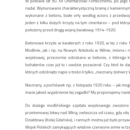
W połowie lat 90. XX Cmentarzowi Fortecznemu, po jego u
nadal. Wymurowano charakterystyczną bramę z kamiennymi t
wykonane z betonu, białe orły według wzoru z przedwojen
jeden z kilku dużych krzyży na tym cmentarzu – pod który
położony przed drugą wojną światową: 1914-1920.
Betonowe krzyże w kwaterach z roku 1920, w tej z roku 19
Modlinie, jak i np. na Nowym Antokolu w Wilnie, imiona i 
wojskowej, przezornie odciskano w betonie, z którego 
bohaterów czas już tu i owdzie pozacierał. Czy ktoś te dan
których odciśnięto napis o treści li tylko: „nieznany żołnierz
Nieznany, a pochówek np. z listopada 1920 roku – jak mo
macie jakieś wyjaśnienie tej zagadki? My proponujemy nast
Do dużego modlińskiego szpitala wojskowego zwożono w
przełomowej bitwy nad Wkrą; zwłaszcza od czasu, gdy siły 
Działdowa (Kolej Gdańska), i rannych można już było przywo
Wojsk Polskich zamykających właśnie czerwone armie w tz