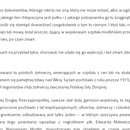
ez dokumentów, którego nikt tu nie zna, który nie może mówić, albo w ogó
jakiego ten chłopaczyna jest pułku i z jakiego pobojowiska go tu ściągnięt
osób się stamtąd dowiedzieć czegokolwiek o tym tu rannym. I ktoś taki, n
ci lub mowy, leżał jeszcze, żyjący, w wojskowym szpitalu modlińskim prz
 roku, po czym zmarł.
ach na przykład tyfus, chorował, nie udało się go wyleczyć, i też zmarł, ob
wano tu polskich żołnierzy, umierających w szpitalu z ran lub na skut
aniem się pamiętnej bitwy nad Wkrą. Są tam pochówki z roku jeszcze 1919,
legionistów i/lub żołnierzy ówczesnej Polskiej Siły Zbrojnej.
łej Drugiej Rzeczypospolitej, zawsze stał duży garnizon wojskowy, to te
zproszone pochówki z lat międzywojennych, oficerów, żołnierzy i członk
io gruntownie odbudowany jest tylko jeden – w którym spoczywa pewi
na tego powstania sąsiaduje z nagrobkiem płk. Edwarda Malewicz
ozu Warownego Modlin, dowodzącego tym obiektem w czasie woj