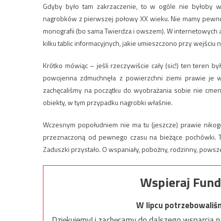
Gdyby było tam zakrzaczenie, to w ogóle nie byłoby w
nagrobków z pierwszej połowy XX wieku. Nie mamy pewnośc
monografii (bo sama Twierdza i owszem). W internetowych
kilku tablic informacyjnych, jakie umieszczono przy wejściu 
Krótko mówiąc – jeśli rzeczywiście cały (sic!) ten teren 
powojenna zdmuchnęła z powierzchni ziemi prawie je wszy
zachęcaliśmy na początku do wyobrażania sobie nie cmenta
obiekty, w tym przypadku nagrobki właśnie.
Wczesnym popołudniem nie ma tu (jeszcze) prawie nikogo
przeznaczoną od pewnego czasu na bieżące pochówki. Tam
Zaduszki przystało. O wspaniały, pobożny, rodzinny, powszec
Wspieraj Fund
W lipcu potrzebowaliś
Dziękujemy! i zachęcamy do dalszego wsparcia na