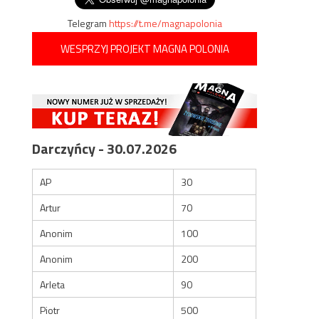
Telegram
https://t.me/magnapolonia
WESPRZYJ PROJEKT MAGNA POLONIA
Darczyńcy - 30.07.2026
AP
30
Artur
70
Anonim
100
Anonim
200
Arleta
90
Piotr
500