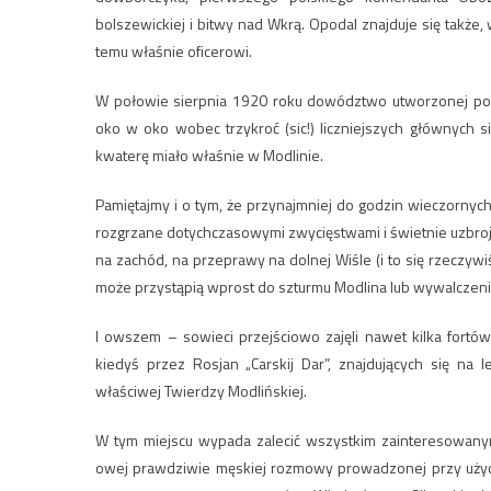
bolszewickiej i bitwy nad Wkrą. Opodal znajduje się tak
temu właśnie oficerowi.
W połowie sierpnia 1920 roku dowództwo utworzonej pośp
oko w oko wobec trzykroć (sic!) liczniejszych głównych s
kwaterę miało właśnie w Modlinie.
Pamiętajmy i o tym, że przynajmniej do godzin wieczornych
rozgrzane dotychczasowymi zwycięstwami i świetnie uzbroj
na zachód, na przeprawy na dolnej Wiśle (i to się rzeczywiś
może przystąpią wprost do szturmu Modlina lub wywalczeni
I owszem – sowieci przejściowo zajęli nawet kilka fortó
kiedyś przez Rosjan „Carskij Dar”, znajdujących się n
właściwej Twierdzy Modlińskiej.
W tym miejscu wypada zalecić wszystkim zainteresowanym
owej prawdziwie męskiej rozmowy prowadzonej przy użyci