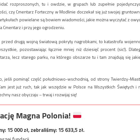
idać rozproszonych, tu i owdzie, w grupach lub zupełnie pojedynczy
i, czy Cmentarz Forteczny w Modlinie doczekał się już swojej gruntown
 artykułach powielane są bowiem wiadomości, jakie można wyczytać z owy
na Cmentarz i przy jego ogrodzeniu.
był przed drugą wojną światową pokryty nagrobkami, to katastrofa wojenn
stkie, pozostawiając łącznie mniej niż dziesięć procent (sic!). Dlate
rza, lecz starego parku, na którego obszarze tu i tam znajdują się jaki
, jeśli pominąć część południowo-wschodnią, od strony Twierdzy-Miast
 jest już ruch, tak jak wszędzie w Polsce na Wszystkich Świętych i 
hny nasz obyczaju – trwaj i rozwijaj się!
ację Magna Polonia!
my:
15 000
zł, zebraliśmy:
15 633,5
zł.
szej fundacji.