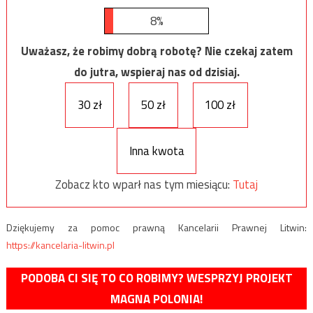
8%
Uważasz, że robimy dobrą robotę? Nie czekaj zatem
do jutra, wspieraj nas od dzisiaj.
30 zł
50 zł
100 zł
Inna kwota
Zobacz kto wparł nas tym miesiącu:
Tutaj
Dziękujemy za pomoc prawną Kancelarii Prawnej Litwin:
https://kancelaria-litwin.pl
PODOBA CI SIĘ TO CO ROBIMY? WESPRZYJ PROJEKT
MAGNA POLONIA!