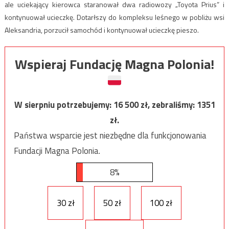
ale uciekający kierowca staranował dwa radiowozy „Toyota Prius” i
kontynuował ucieczkę. Dotarłszy do kompleksu leśnego w pobliżu wsi
Aleksandria, porzucił samochód i kontynuował ucieczkę pieszo.
Wspieraj Fundację Magna Polonia!
W sierpniu potrzebujemy:
16 500
zł, zebraliśmy:
1351
zł.
Państwa wsparcie jest niezbędne dla funkcjonowania
Fundacji Magna Polonia.
8%
30 zł
50 zł
100 zł