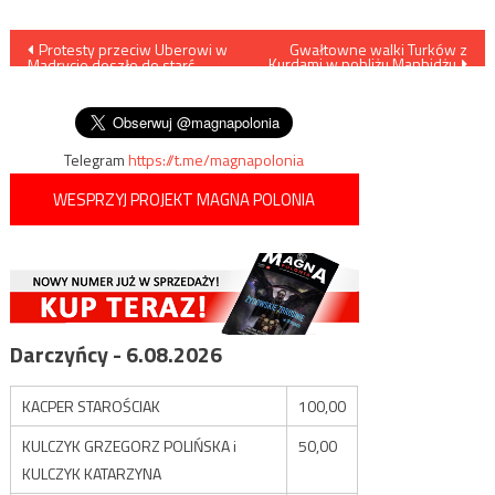
Nawigacja
Protesty przeciw Uberowi w
Gwałtowne walki Turków z
Kurdami w pobliżu Manbidżu
Madrycie doszło do starć
wpisu
protestujących taksówkarzy z
policją
Telegram
https://t.me/magnapolonia
WESPRZYJ PROJEKT MAGNA POLONIA
Darczyńcy - 6.08.2026
KACPER STAROŚCIAK
100,00
KULCZYK GRZEGORZ POLIŃSKA i
50,00
KULCZYK KATARZYNA