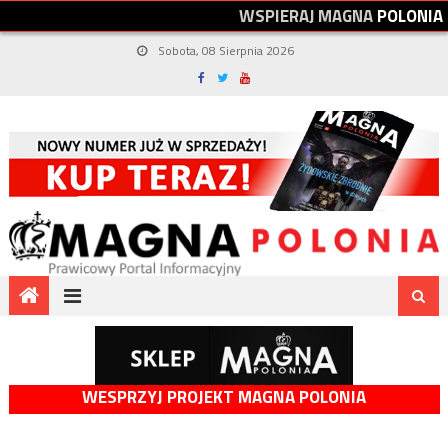
W
S
P
I
E
R
A
J
M
A
G
N
A
P
O
L
O
N
I
A
Sobota, 08 Sierpnia 2026
WESPRZYJ PROJEKT MAGNA POLONIA