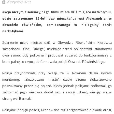
28 stycznia 2019
Akcja niczym z sensacyjnego filmu miała dziś miejsce na Wołyniu,
gdzie zatrzymano 35-letniego mieszkańca wsi Aleksandria, w
obwodzie rówieńskim, zamieszanego w nielegalny obrót
narkotykami.
Zdarzenie miało miejsce dziś w Obwodzie Rówieńskim. Kierowca
samochodu „Opel Omega”, uciekając przed policjantami, staranował
dwa samochody policyjne i próbował strzelać do funkcjonariuszy z
broni palnej, o czym poinformowała policja Obwodu Rówieńskiego.
Policja przypomniała przy okazji, że w Równem działa system
monitoringu „Bezpieczne miasto”, dzięki czemu zlokalizowano
poszukiwany przez nią pojazd. Kiedy jednak policjanci próbowali go
zatrzymać, jego kierowca dodał gazu i zaczął uckeać, kierując się w
stronę wsi Barmaki.
Policjanci podjęli pościg, Próbowano też zorganizować blokadę drogi,