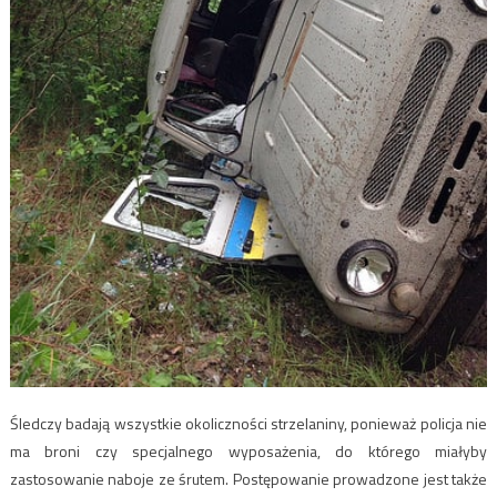
Śledczy badają wszystkie okoliczności strzelaniny, ponieważ policja nie
ma broni czy specjalnego wyposażenia, do którego miałyby
zastosowanie naboje ze śrutem. Postępowanie prowadzone jest także