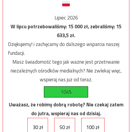
Lipiec 2026
W lipcu potrzebowaliśmy:
15 000
zł, zebraliśmy:
15
633,5
zł.
Dziękujemy! i zachęcamy do dalszego wsparcia naszej
fundacji.
Masz świadomość tego jak ważne jest przetrwanie
niezależnych ośrodków medialnych? Nie zwlekaj więc,
wspieraj nas już od teraz.
104%
Uważasz, że robimy dobrą robotę? Nie czekaj zatem
do jutra, wspieraj nas od dzisiaj.
30 zł
50 zł
100 zł