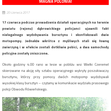
MAGNA POLONIA!
20 czerwca 2017
17 czerwca podczas prowadzenia działań operacyjnych na terenie
powiatu (rejonu) dąbrowickiego policjanci ujawnili fakt
nielegalnego wydobywania bursztynu i skonfiskowali dwie
motopompy. Jednakże wkrótce z myśliwych stali się łowną
zwierzyną i w efekcie zostali dotkliwie pobici, a dwa samochody
policyjne zostały zniszczone.
Około godziny 4.00 rano w lesie w pobliżu wsi Wielki Czeremel
skierowane na akcję siły sztabu operacyjnego wykryły poszukiwaczy
bursztynu, którzy przy pomocy dwóch motopomp wydobywali
wysokiej klasy bursztyn – czytamy w komunikacie wydziału prasowego
policji Obwodu Rówieńskiego.