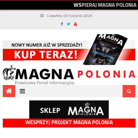
W
S
P
I
E
R
A
J
M
A
G
N
A
P
O
L
O
N
I
A
Czwartek, 06 Sierpnia 2026
WESPRZYJ PROJEKT MAGNA POLONIA