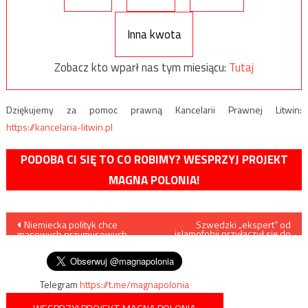
Inna kwota
Zobacz kto wparł nas tym miesiącu:
Tutaj
Dziękujemy za pomoc prawną Kancelarii Prawnej Litwin:
https://kancelaria-litwin.pl
PODOBA CI SIĘ TO CO ROBIMY? WESPRZYJ PROJEKT
MAGNA POLONIA!
Nawigacja
Niemiecka polityk chce
Szwedzki „ekspert” od
islamofobii przyłączył się do
masowych przymusowych
ISIS
wpisu
przesiedleń
Telegram
https://t.me/magnapolonia