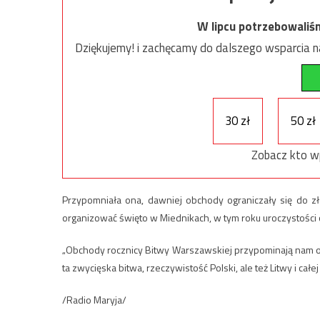
W lipcu potrzebowaliś
Dziękujemy! i zachęcamy do dalszego wsparcia na
30 zł
50 zł
Zobacz kto w
Przypomniała ona, dawniej obchody ograniczały się do zł
organizować święto w Miednikach, w tym roku uroczystości o
„Obchody rocznicy Bitwy Warszawskiej przypominają nam o
ta zwycięska bitwa, rzeczywistość Polski, ale też Litwy i całe
/Radio Maryja/