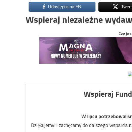
Udostępnij na FB
Twee
Wspieraj niezależne wydaw
Czy jes
Wspieraj Fund
W lipcu potrzebowaliś
Dziękujemy! i zachęcamy do dalszego wsparcia na