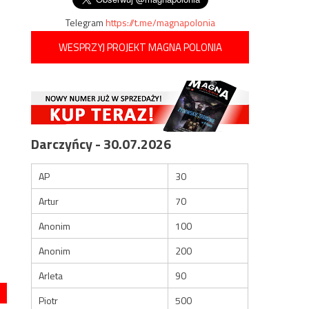
Telegram
https://t.me/magnapolonia
WESPRZYJ PROJEKT MAGNA POLONIA
Darczyńcy - 30.07.2026
AP
30
Artur
70
Anonim
100
Anonim
200
Arleta
90
Piotr
500