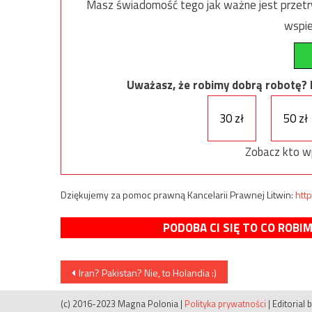
Masz świadomość tego jak ważne jest przetrw
wspie
Uważasz, że robimy dobrą robotę? Ni
30 zł
50 zł
Zobacz kto w
Dziękujemy za pomoc prawną Kancelarii Prawnej Litwin:
http
PODOBA CI SIĘ TO CO ROBI
Nawigacja
Iran? Pakistan? Nie, to Holandia :)
wpisu
(c) 2016-2023 Magna Polonia
|
Polityka prywatności
|
Editorial 