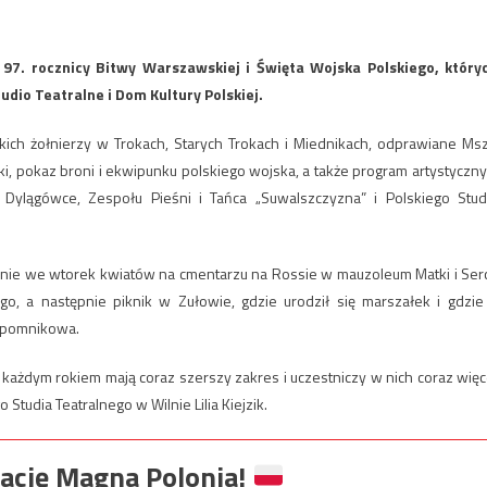
97. rocznicy Bitwy Warszawskiej i Święta Wojska Polskiego, który
udio Teatralne i Dom Kultury Polskiej.
ch żołnierzy w Trokach, Starych Trokach i Miednikach, odprawiane Ms
i, pokaz broni i ekwipunku polskiego wojska, a także program artystyczny
 Dylągówce, Zespołu Pieśni i Tańca „Suwalszczyzna” i Polskiego Stud
nie we wtorek kwiatów na cmentarzu na Rossie w mauzoleum Matki i Ser
o, a następnie piknik w Zułowie, gdzie urodził się marszałek i gdzie
a pomnikowa.
 każdym rokiem mają coraz szerszy zakres i uczestniczy w nich coraz więc
tudia Teatralnego w Wilnie Lilia Kiejzik.
ację Magna Polonia!