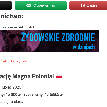
t
Obserwuj nas
Zapisz
nictwo:
t jeszcze naród polski?
ację Magna Polonia!
Lipiec 2026
my:
15 000
zł, zebraliśmy:
15 633,5
zł.
szej fundacji.