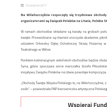
13 sierpnia 2017
Na Wileńszczyźnie rozpoczęły się trzydniowe obchody 
organizatorami są Związek Polaków na Litwie, Polskie St
W ramach obchodów składane są kwiaty na grobach polski
święte. Przewidziane są również uroczyste akademie, piknik
udziałem Orkiestry Dętej Ochotniczej Straży Pożarnej w
Teatralnego w Wilnie.
Punktem kulminacyjnym wileńskich obchodów będzie złoże
Syna, gdzie spoczywa serce marszałka Józefa Piłsudskieg
inicjatywy Związku Polaków na Litwie powstaje kompozycj
„Obchody Święta Wojska Polskiego tu, na Wileńszczyźnie, z
osób” – powiedziała PAP kierowniczka artystyczna Polskiego S
Wspieraj Fund