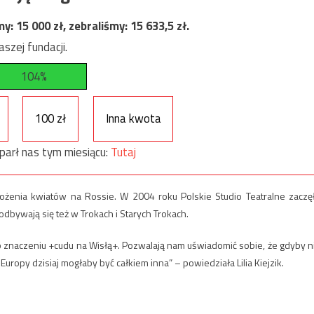
my:
15 000
zł, zebraliśmy:
15 633,5
zł.
szej fundacji.
104%
100 zł
Inna kwota
parł nas tym miesiącu:
Tutaj
ożenia kwiatów na Rossie. W 2004 roku Polskie Studio Teatralne zaczę
dbywają się też w Trokach i Starych Trokach.
 znaczeniu +cudu na Wisłą+. Pozwalają nam uświadomić sobie, że gdyby n
j Europy dzisiaj mogłaby być całkiem inna” – powiedziała Lilia Kiejzik.