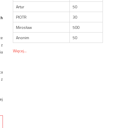
Artur
50
PIOTR
30
ch
Mirosław
500
Anonim
50
ze
 z
Więcej...
ia
ca
 z
ej