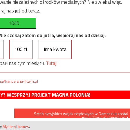
anie niezależnych ośrodków medialnych? Nie zwlekaj więc,
raj nas już od teraz.
104%
e czekaj zatem do jutra, wspieraj nas od dzisiaj.
100 zł
Inna kwota
parł nas tym miesiącu:
Tutaj
s://kancelaria-litwin.pl
MY? WESPRZYJ PROJEKT MAGNA POLONIA!
Sztab syryjskich wojsk rządowych w Damaszku został
wysadzony w powietrze
by
MysteryThemes
.