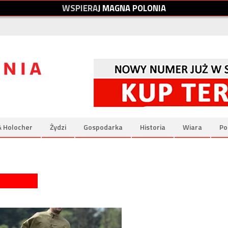
W
S
P
I
E
R
A
J
M
A
G
N
A
P
O
L
O
N
I
A
& Holocher
Żydzi
Gospodarka
Historia
Wiara
Po