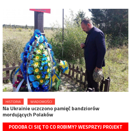
HISTORIA
WIADOMOŚCI
Na Ukrainie uczczono pamięć bandziorów
mordujących Polaków
PODOBA CI SIĘ TO CO ROBIMY? WESPRZYJ PROJEKT