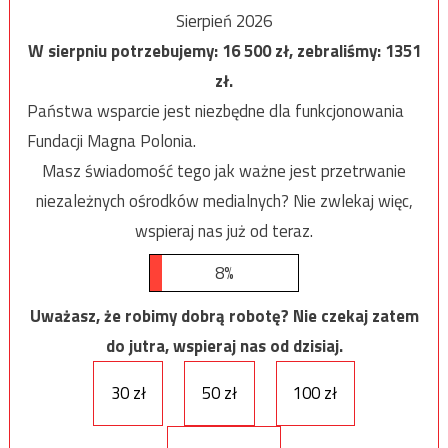
Sierpień 2026
W sierpniu potrzebujemy:
16 500
zł, zebraliśmy:
1351
zł.
Państwa wsparcie jest niezbędne dla funkcjonowania
Fundacji Magna Polonia.
Masz świadomość tego jak ważne jest przetrwanie
niezależnych ośrodków medialnych? Nie zwlekaj więc,
wspieraj nas już od teraz.
8%
Uważasz, że robimy dobrą robotę? Nie czekaj zatem
do jutra, wspieraj nas od dzisiaj.
30 zł
50 zł
100 zł