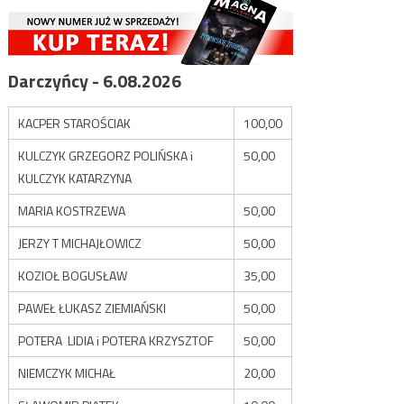
Darczyńcy - 6.08.2026
KACPER STAROŚCIAK
100,00
KULCZYK GRZEGORZ POLIŃSKA i
50,00
KULCZYK KATARZYNA
MARIA KOSTRZEWA
50,00
JERZY T MICHAJŁOWICZ
50,00
KOZIOŁ BOGUSŁAW
35,00
PAWEŁ ŁUKASZ ZIEMIAŃSKI
50,00
POTERA LIDIA i POTERA KRZYSZTOF
50,00
NIEMCZYK MICHAŁ
20,00