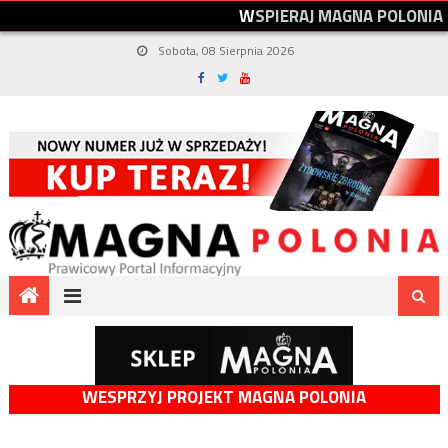
W
S
P
I
E
R
A
J
M
A
G
N
A
P
O
L
O
N
I
A
Sobota, 08 Sierpnia 2026
WESPRZYJ PROJEKT MAGNA POLONIA