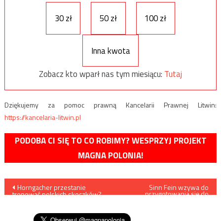
30 zł
50 zł
100 zł
Inna kwota
Zobacz kto wparł nas tym miesiącu:
Tutaj
Dziękujemy za pomoc prawną Kancelarii Prawnej Litwin:
https://kancelaria-litwin.pl
PODOBA CI SIĘ TO CO ROBIMY? WESPRZYJ PROJEKT
MAGNA POLONIA!
Nawigacja
Horngacher przestanie
Sinn Fein wzywa do
przygotowania się do
trenować polskich skoczków?
„zjednoczenia Irlandii”
wpisu
„Praca dla Niemiec byłaby
zaszczytem”