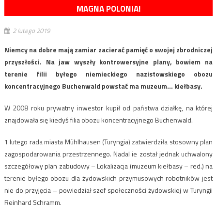
MAGNA POLONIA!
2 lutego 2019
Niemcy na dobre mają zamiar zacierać pamięć o swojej zbrodniczej
przyszłości. Na jaw wyszły kontrowersyjne plany, bowiem na
terenie filii byłego niemieckiego nazistowskiego obozu
koncentracyjnego Buchenwald powstać ma muzeum… kiełbasy.
W 2008 roku prywatny inwestor kupił od państwa działkę, na której
znajdowała się kiedyś filia obozu koncentracyjnego Buchenwald.
1 lutego rada miasta Mühlhausen (Turyngia) zatwierdziła stosowny plan
zagospodarowania przestrzennego. Nadal ie został jednak uchwalony
szczegółowy plan zabudowy – Lokalizacja (muzeum kiełbasy – red.) na
terenie byłego obozu dla żydowskich przymusowych robotników jest
nie do przyjęcia – powiedział szef społeczności żydowskiej w Turyngii
Reinhard Schramm.