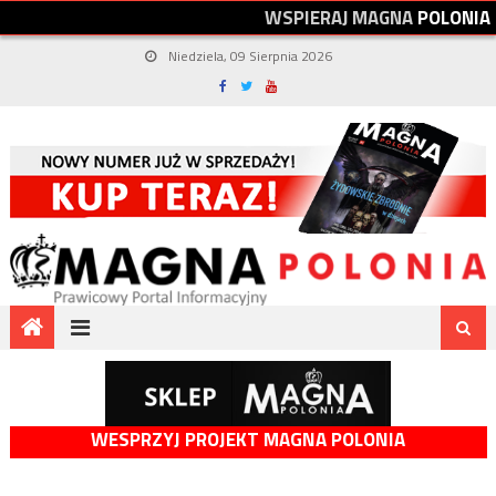
W
S
P
I
E
R
A
J
M
A
G
N
A
P
O
L
O
N
I
A
Niedziela, 09 Sierpnia 2026
WESPRZYJ PROJEKT MAGNA POLONIA