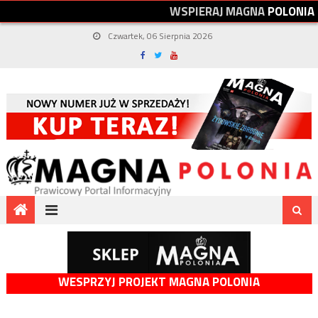
W
S
P
I
E
R
A
J
M
A
G
N
A
P
O
L
O
N
I
A
Czwartek, 06 Sierpnia 2026
WESPRZYJ PROJEKT MAGNA POLONIA