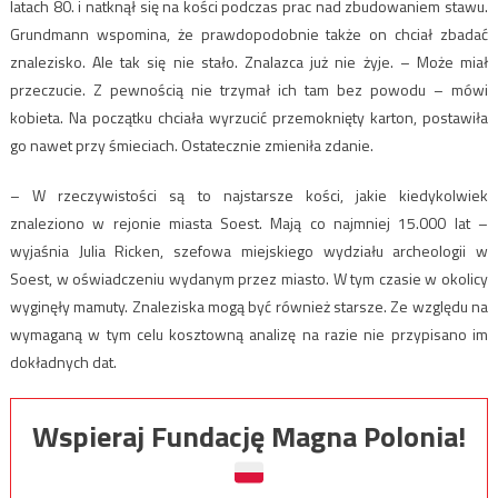
latach 80. i natknął się na kości podczas prac nad zbudowaniem stawu.
Grundmann wspomina, że prawdopodobnie także on chciał zbadać
znalezisko. Ale tak się nie stało. Znalazca już nie żyje. – Może miał
przeczucie. Z pewnością nie trzymał ich tam bez powodu – mówi
kobieta. Na początku chciała wyrzucić przemoknięty karton, postawiła
go nawet przy śmieciach. Ostatecznie zmieniła zdanie.
– W rzeczywistości są to najstarsze kości, jakie kiedykolwiek
znaleziono w rejonie miasta Soest. Mają co najmniej 15.000 lat –
wyjaśnia Julia Ricken, szefowa miejskiego wydziału archeologii w
Soest, w oświadczeniu wydanym przez miasto. W tym czasie w okolicy
wyginęły mamuty. Znaleziska mogą być również starsze. Ze względu na
wymaganą w tym celu kosztowną analizę na razie nie przypisano im
dokładnych dat.
Wspieraj Fundację Magna Polonia!