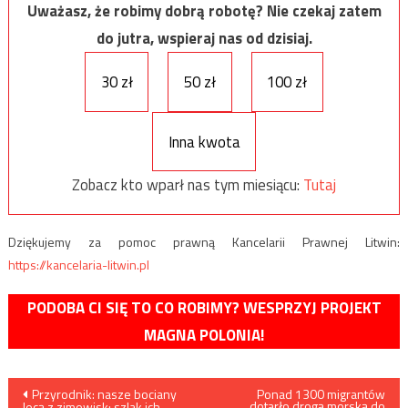
Uważasz, że robimy dobrą robotę? Nie czekaj zatem
do jutra, wspieraj nas od dzisiaj.
30 zł
50 zł
100 zł
Inna kwota
Zobacz kto wparł nas tym miesiącu:
Tutaj
Dziękujemy za pomoc prawną Kancelarii Prawnej Litwin:
https://kancelaria-litwin.pl
PODOBA CI SIĘ TO CO ROBIMY? WESPRZYJ PROJEKT
MAGNA POLONIA!
Nawigacja
Przyrodnik: nasze bociany
Ponad 1300 migrantów
dotarło drogą morską do
lecą z zimowisk; szlak ich