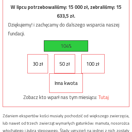
W lipcu potrzebowaliśmy:
15 000
zł, zebraliśmy:
15
633,5
zł.
Dziękujemy! i zachęcamy do dalszego wsparcia naszej
fundacji.
104%
30 zł
50 zł
100 zł
Inna kwota
Zobacz kto wparł nas tym miesiącu:
Tutaj
Zdaniem ekspertów kości musiały pochodzić od większego zwierzęcia,
lub nawet od trzech zwierząt wymarłych gatunków: mamuta, nosorożca
włochatego i żubra stepowego. Ślady ugryzień na jednej z nich zostały