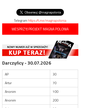
Włoch
wpisu
wędrówek śledzimy dzięki
GPS
Telegram
https://t.me/magnapolonia
WESPRZYJ PROJEKT MAGNA POLONIA
Darczyńcy - 30.07.2026
AP
30
Artur
70
Anonim
100
Anonim
200