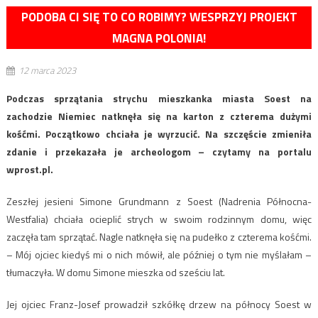
PODOBA CI SIĘ TO CO ROBIMY? WESPRZYJ PROJEKT
MAGNA POLONIA!
12 marca 2023
Podczas sprzątania strychu mieszkanka miasta Soest na
zachodzie Niemiec natknęła się na karton z czterema dużymi
kośćmi. Początkowo chciała je wyrzucić. Na szczęście zmieniła
zdanie i przekazała je archeologom – czytamy na portalu
wprost.pl.
Zeszłej jesieni Simone Grundmann z Soest (Nadrenia Północna-
Westfalia) chciała ocieplić strych w swoim rodzinnym domu, więc
zaczęła tam sprzątać. Nagle natknęła się na pudełko z czterema kośćmi.
– Mój ojciec kiedyś mi o nich mówił, ale później o tym nie myślałam –
tłumaczyła. W domu Simone mieszka od sześciu lat.
Jej ojciec Franz-Josef prowadził szkółkę drzew na północy Soest w