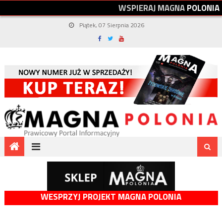
W
S
P
I
E
R
A
J
M
A
G
N
A
P
O
L
O
N
I
A
Piątek, 07 Sierpnia 2026
WESPRZYJ PROJEKT MAGNA POLONIA