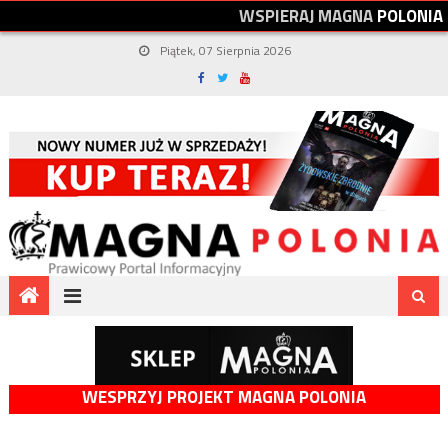
W
S
P
I
E
R
A
J
M
A
G
N
A
P
O
L
O
N
I
A
Piątek, 07 Sierpnia 2026
WESPRZYJ PROJEKT MAGNA POLONIA