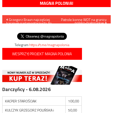
MAGNA POLONIA!
Nawigacja
Grzegorz Braun najczęściej
Patrole konne WOT na granicy
polsko-białoruskiej
karanym parlamentarzystą. Ile
wpisu
stracił dotąd poseł
Konfederacji?
Telegram
https://t.me/magnapolonia
WESPRZYJ PROJEKT MAGNA POLONIA
Darczyńcy - 6.08.2026
KACPER STAROŚCIAK
100,00
KULCZYK GRZEGORZ POLIŃSKA i
50,00