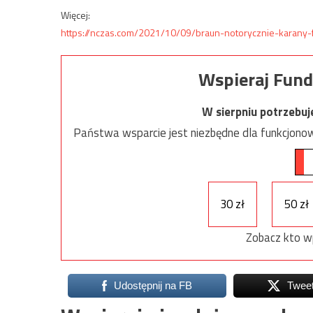
Więcej:
https://nczas.com/2021/10/09/braun-notorycznie-karany-f
Wspieraj Fund
W sierpniu potrzebu
Państwa wsparcie jest niezbędne dla funkcjonow
30 zł
50 zł
Zobacz kto w
Udostępnij na FB
Twee