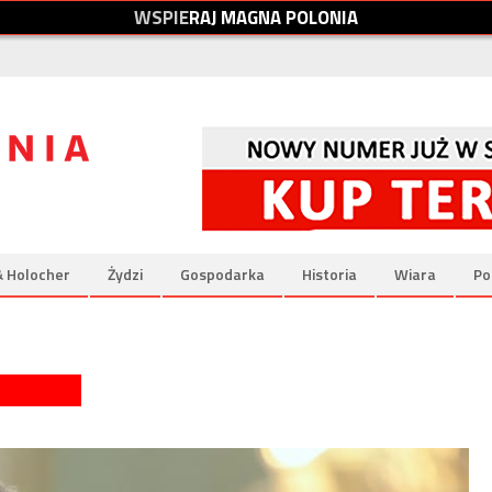
W
S
P
I
E
R
A
J
M
A
G
N
A
P
O
L
O
N
I
A
& Holocher
Żydzi
Gospodarka
Historia
Wiara
Po