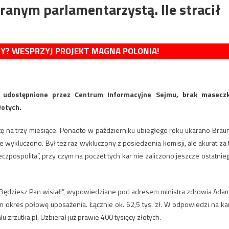
ranym parlamentarzystą. Ile stracił
MY? WESPRZYJ PROJEKT MAGNA POLONIA!
e udostępnione przez Centrum Informacyjne Sejmu, brak maseczk
łotych.
etę na trzy miesiące. Ponadto w październiku ubiegłego roku ukarano Brau
wykluczono. Był też raz wykluczony z posiedzenia komisji, ale akurat za 
czpospolita”, przy czym na poczet tych kar nie zaliczono jeszcze ostatnie
„Będziesz Pan wisiał!”, wypowiedziane pod adresem ministra zdrowia Ada
am okres połowę uposażenia. Łącznie ok. 62,5 tys. zł. W odpowiedzi na ka
 zrzutka.pl. Uzbierał już prawie 400 tysięcy złotych.