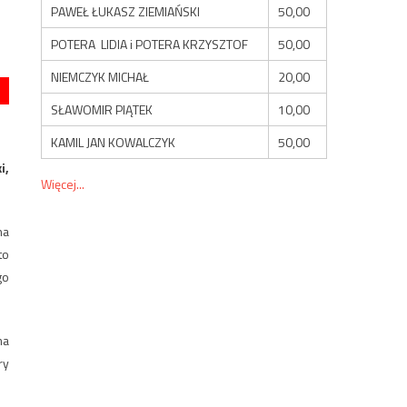
PAWEŁ ŁUKASZ ZIEMIAŃSKI
50,00
POTERA LIDIA i POTERA KRZYSZTOF
50,00
NIEMCZYK MICHAŁ
20,00
SŁAWOMIR PIĄTEK
10,00
KAMIL JAN KOWALCZYK
50,00
i,
Więcej...
na
to
go
ma
ry