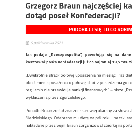
Grzegorz Braun najczęściej ka
dotąd poseł Konfederacji?
PODOBA CI SIĘ TO CO ROBI
9 października 2021
Jak podaje „Rzeczpospolita”, powołując się na dan
kosztował posła Konfederacji już co najmniej 19,5 tys. z
„Dwukrotnie stracił połowę uposażenia na miesiąc i raz di
obniżeniem uposażenia o połowę, choć z posiedzenia go nie 
regulamin nie przewiduje sankcji finansowych” – pisze „Rze
wykluczenia przez Zgorzelskiego.
Ponadto Braun został znacznie surowiej ukarany za słowa 
Niedzielskiego. Odebrano mu dietę na pół roku i na taki s
nakładane przez Sejm, Braun zorganizował zbiórkę na portalu