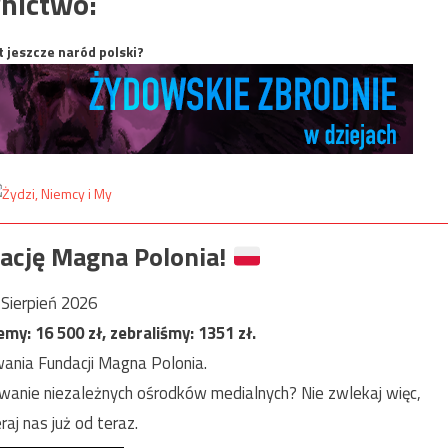
nictwo:
t jeszcze naród polski?
ację Magna Polonia!
Sierpień 2026
jemy:
16 500
zł, zebraliśmy:
1351
zł.
ania Fundacji Magna Polonia.
anie niezależnych ośrodków medialnych? Nie zwlekaj więc,
raj nas już od teraz.