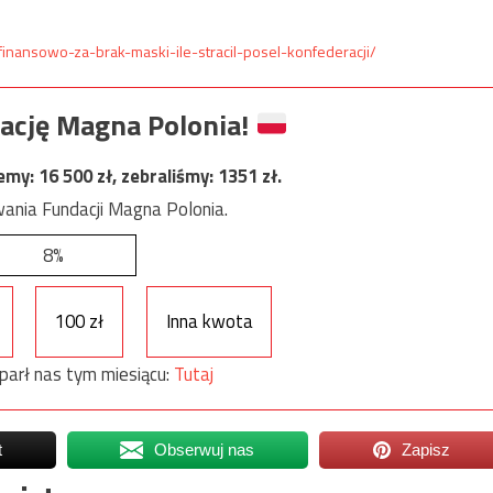
inansowo-za-brak-maski-ile-stracil-posel-konfederacji/
ację Magna Polonia!
jemy:
16 500
zł, zebraliśmy:
1351
zł.
ania Fundacji Magna Polonia.
8%
100 zł
Inna kwota
parł nas tym miesiącu:
Tutaj
t
Obserwuj nas
Zapisz